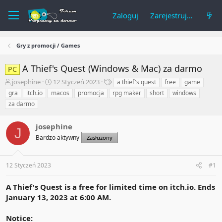
Zaloguj
Zarejestruj się
Gry z promocji / Games
A Thief's Quest (Windows & Mac) za darmo
PC
A
R
T
josephine
12 Styczeń 2023
a thief's quest
free
game
u
o
a
gra
itch.io
macos
promocja
rpg maker
short
windows
t
z
g
za darmo
o
p
i
r
o
t
josephine
c
J
e
z
Bardzo aktywny
Zasłużony
m
ę
a
t
t
y
12 Styczeń 2023
#1
u
A Thief's Quest is a free for limited time on itch.io. Ends
January 13, 2023 at 6:00 AM.
Notice: