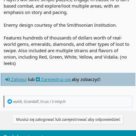
based combat, and explore/loot multiple areas, with an
emphasis on story and pacing.
Enemy design courtesy of the Smithsonian Institution.
Features hundreds of thousands of dollars worth of real-
world gems, emeralds, diamonds, and other types of loot to
swipe. Also included are multiple strains and flavors of
onion, including Red, Green, White, Yellow, and Vidalia. (no
leeks)
Zaloguj
lub
Zarejestruj się
aby zobaczyć!
R
waldi
,
Grandalf
,
Ircus
i 3 innych
e
a
c
Musisz się zalogować lub zarejestrować aby odpowiedzieć
t
i
o
n