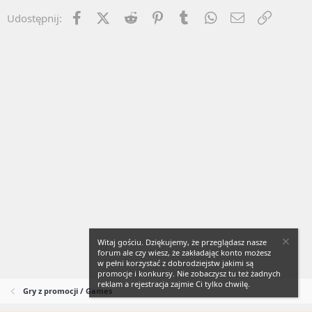
Facebook
X (Twitter)
Reddit
Pinterest
Tumblr
WhatsApp
Email
Umieść 
Udostępnij:
Witaj gościu. Dziękujemy, że przeglądasz nasze
forum ale czy wiesz, że zakładając konto możesz
w pełni korzystać z dobrodziejstw jakimi są
promocje i konkursy. Nie zobaczysz tu też żadnych
reklam a rejestracja zajmie Ci tylko chwilę.
Gry z promocji / Games