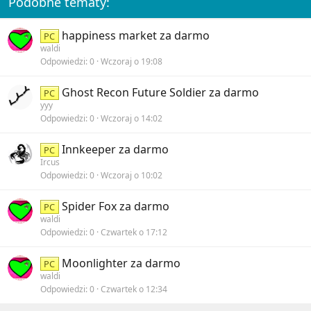
Podobne tematy:
s
:
happiness market za darmo
PC
waldi
Odpowiedzi
0
Wczoraj o 19:08
Ghost Recon Future Soldier za darmo
PC
yyy
Odpowiedzi
0
Wczoraj o 14:02
Innkeeper za darmo
PC
Ircus
Odpowiedzi
0
Wczoraj o 10:02
Spider Fox za darmo
PC
waldi
Odpowiedzi
0
Czwartek o 17:12
Moonlighter za darmo
PC
waldi
Odpowiedzi
0
Czwartek o 12:34