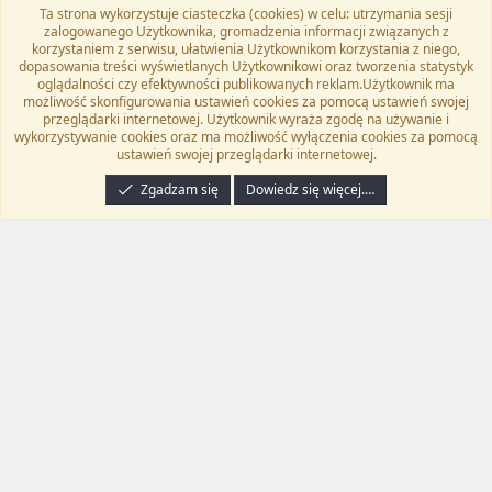
Ta strona wykorzystuje ciasteczka (cookies) w celu: utrzymania sesji
Flat Awesome + (Parent DO NOT EDIT)
Polski (PL)
zalogowanego Użytkownika, gromadzenia informacji związanych z
korzystaniem z serwisu, ułatwienia Użytkownikom korzystania z niego,
Kontakt
Regulamin
Polityka prywatności
Pomoc
dopasowania treści wyświetlanych Użytkownikowi oraz tworzenia statystyk
Twitter
Kontakt
RSS
oglądalności czy efektywności publikowanych reklam.Użytkownik ma
możliwość skonfigurowania ustawień cookies za pomocą ustawień swojej
przeglądarki internetowej. Użytkownik wyraża zgodę na używanie i
wykorzystywanie cookies oraz ma możliwość wyłączenia cookies za pomocą
ustawień swojej przeglądarki internetowej.
®
Community platform by XenForo
© 2010-2024 XenForo Ltd.
Tłumaczenie
wykonane przez
programyzadarmo.net.pl
. |
Xenforo Add-ons
© by ©XenTR
|
Zgadzam się
Dowiedz się więcej.…
Email Check by MPM.PM