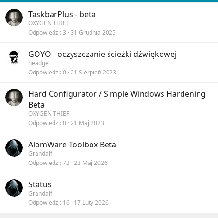
TaskbarPlus - beta
OXYGEN THIEF
Odpowiedzi
3
31 Grudnia 2025
GOYO - oczyszczanie ścieżki dźwiękowej
headge
Odpowiedzi
0
21 Sierpień 2023
Hard Configurator / Simple Windows Hardening
Beta
OXYGEN THIEF
Odpowiedzi
0
21 Maj 2023
AlomWare Toolbox Beta
Grandalf
Odpowiedzi
73
23 Maj 2026
Status
Grandalf
Odpowiedzi
16
17 Luty 2026