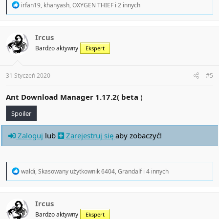
R
irfan19
,
khanyash
,
OXYGEN THIEF
i 2 innych
e
a
c
t
Ircus
i
Bardzo aktywny
Ekspert
o
n
s
:
31 Styczeń 2020
#5
Ant Download Manager 1.17.2( beta
)
Spoiler
Zaloguj
lub
Zarejestruj się
aby zobaczyć!
R
waldi
,
Skasowany użytkownik 6404
,
Grandalf
i 4 innych
e
a
c
t
Ircus
i
Bardzo aktywny
Ekspert
o