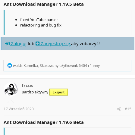
Ant Download Manager 1.19.5 Beta
fixed YouTube parser
refactoring and bug fix
Zaloguj
lub
Zarejestruj się
aby zobaczyć!
R
waldi
,
Kamelka
,
Skasowany użytkownik 6404
i 1 inny
e
a
c
t
Ircus
i
Bardzo aktywny
Ekspert
o
n
s
:
17 Wrzesień 2020
#15
Ant Download Manager 1.19.6 Beta