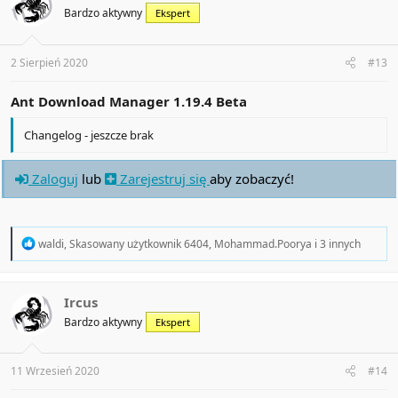
i
Bardzo aktywny
Ekspert
o
n
s
:
2 Sierpień 2020
#13
Ant Download Manager 1.19.4 Beta
Changelog - jeszcze brak
Zaloguj
lub
Zarejestruj się
aby zobaczyć!
R
waldi
,
Skasowany użytkownik 6404
,
Mohammad.Poorya
i 3 innych
e
a
c
t
Ircus
i
Bardzo aktywny
Ekspert
o
n
s
:
11 Wrzesień 2020
#14