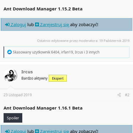
Ant Download Manager 1.15.2 Beta
Zaloguj
lub
Zarejestruj się
aby zobaczyć!
Ostatnio edytowane przez moderatora:
19 Październik 2019
R
Skasowany użytkownik 6404
,
irfan19
,
Ircus
i 3 innych
e
a
c
t
Ircus
i
Bardzo aktywny
Ekspert
o
n
s
:
23 Listopad 2019
#2
Ant Download Manager 1.16.1 Beta
Spoiler
Zaloguj
lub
Zarejestruj się
aby zobaczyć!