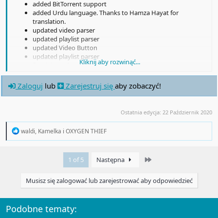
added BitTorrent support
added Urdu language. Thanks to Hamza Hayat for
translation.
updated video parser
updated playlist parser
updated Video Button
updated playlist parser
Kliknij aby rozwinąć...
fixed the software installer
fixed facebook video parser
fixed DASH-MPEG stream downloader
Zaloguj
lub
Zarejestruj się
aby zobaczyć!
fixed start AntDM synchronization
fixed table header RTL strings
fixed apache authorization
Ostatnia edycja:
22 Październik 2020
fixed queue download scheduler settings
fixed capture cookies, referers, direct links in "Download All
R
waldi
,
Kamelka
i
OXYGEN THIEF
Links with AntDM" form
e
refactoring and bug fix
a
c
Last
1 of 5
Następna
t
i
o
Musisz się zalogować lub zarejestrować aby odpowiedzieć
n
s
:
Podobne tematy: