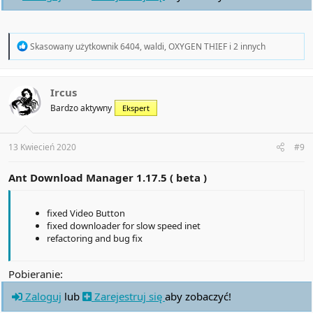
R
Skasowany użytkownik 6404
,
waldi
,
OXYGEN THIEF
i 2 innych
e
a
c
t
Ircus
i
Bardzo aktywny
Ekspert
o
n
s
:
13 Kwiecień 2020
#9
Ant Download Manager 1.17.5 ( beta )
fixed Video Button
fixed downloader for slow speed inet
refactoring and bug fix
Pobieranie:
Zaloguj
lub
Zarejestruj się
aby zobaczyć!