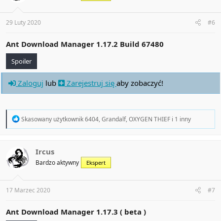
n
s
:
29 Luty 2020
#6
Ant Download Manager 1.17.2 Build 67480
Spoiler
Zaloguj
lub
Zarejestruj się
aby zobaczyć!
R
Skasowany użytkownik 6404
,
Grandalf
,
OXYGEN THIEF
i 1 inny
e
a
c
t
Ircus
i
Bardzo aktywny
Ekspert
o
n
s
:
17 Marzec 2020
#7
Ant Download Manager 1.17.3 ( beta )