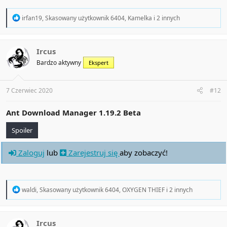
R
irfan19
,
Skasowany użytkownik 6404
,
Kamelka
i 2 innych
e
a
c
t
Ircus
i
Bardzo aktywny
Ekspert
o
n
s
:
7 Czerwiec 2020
#12
Ant Download Manager 1.19.2 Beta
Spoiler
Zaloguj
lub
Zarejestruj się
aby zobaczyć!
R
waldi
,
Skasowany użytkownik 6404
,
OXYGEN THIEF
i 2 innych
e
a
c
t
Ircus