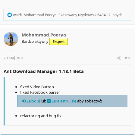
R
waldi
,
Mohammad.Poorya
,
Skasowany użytkownik 6404
i 2 innych
e
a
c
t
Mohammad.Poorya
i
Bardzo aktywny
Ekspert
o
n
s
:
20 Maj 2020
#10
Ant Download Manager 1.18.1 Beta
fixed Video Button
fixed Facebook parser
Zaloguj
lub
Zarejestruj się
aby zobaczyć!
refactoring and bug fix