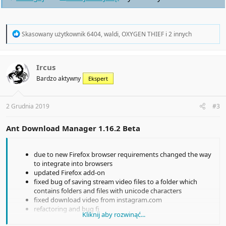
R
Skasowany użytkownik 6404
,
waldi
,
OXYGEN THIEF
i 2 innych
e
a
c
t
Ircus
i
Bardzo aktywny
Ekspert
o
n
s
:
2 Grudnia 2019
#3
Ant Download Manager 1.16.2 Beta
due to new Firefox browser requirements changed the way
to integrate into browsers
updated Firefox add-on
fixed bug of saving stream video files to a folder which
contains folders and files with unicode characters
fixed download video from instagram.com
refactoring and bug fi
Kliknij aby rozwinąć...