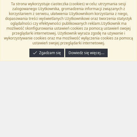
Ta strona wykorzystuje ciasteczka (cookies) w celu: utrzymania sesji
Flat Awesome + (Parent DO NOT EDIT)
Polski (PL)
zalogowanego Użytkownika, gromadzenia informacji związanych z
korzystaniem z serwisu, ułatwienia Użytkownikom korzystania z niego,
Kontakt
Regulamin
Polityka prywatności
Pomoc
dopasowania treści wyświetlanych Użytkownikowi oraz tworzenia statystyk
Twitter
Kontakt
RSS
oglądalności czy efektywności publikowanych reklam.Użytkownik ma
możliwość skonfigurowania ustawień cookies za pomocą ustawień swojej
przeglądarki internetowej. Użytkownik wyraża zgodę na używanie i
wykorzystywanie cookies oraz ma możliwość wyłączenia cookies za pomocą
ustawień swojej przeglądarki internetowej.
®
Community platform by XenForo
© 2010-2024 XenForo Ltd.
Tłumaczenie
wykonane przez
programyzadarmo.net.pl
. |
Xenforo Add-ons
© by ©XenTR
|
Zgadzam się
Dowiedz się więcej.…
Email Check by MPM.PM