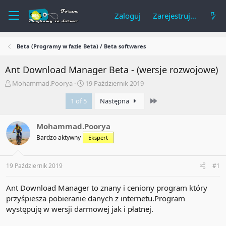
Zaloguj
Zarejestruj się
Beta (Programy w fazie Beta) / Beta softwares
Ant Download Manager Beta - (wersje rozwojowe)
A
R
Mohammad.Poorya
19 Październik 2019
u
o
Last
t
1 of 5
z
Następna
o
p
r
o
Mohammad.Poorya
t
c
e
z
Bardzo aktywny
Ekspert
m
ę
a
t
t
y
19 Październik 2019
#1
u
Ant Download Manager to znany i ceniony program który
przyśpiesza pobieranie danych z internetu.Program
występuję w wersji darmowej jak i płatnej.