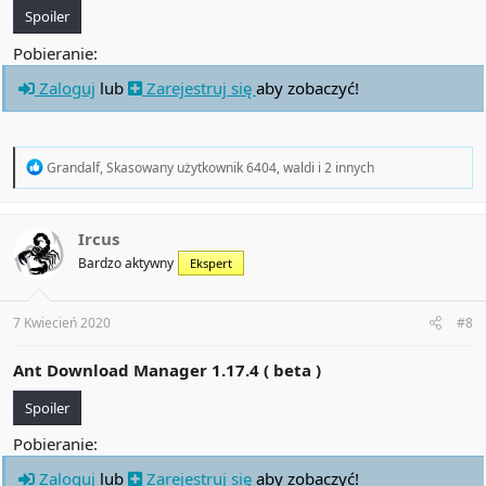
Spoiler
Pobieranie:
Zaloguj
lub
Zarejestruj się
aby zobaczyć!
R
Grandalf
,
Skasowany użytkownik 6404
,
waldi
i 2 innych
e
a
c
t
Ircus
i
Bardzo aktywny
Ekspert
o
n
s
:
7 Kwiecień 2020
#8
Ant Download Manager 1.17.4 ( beta )
Spoiler
Pobieranie:
Zaloguj
lub
Zarejestruj się
aby zobaczyć!