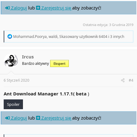
Zaloguj
lub
Zarejestruj się
aby zobaczyć!
Ostatnia edycja:
3 Grudnia 2019
R
Mohammad.Poorya
,
waldi
,
Skasowany użytkownik 6404
i 3 innych
e
a
c
t
Ircus
i
Bardzo aktywny
Ekspert
o
n
s
:
6 Styczeń 2020
#4
Ant Download Manager 1.17.1( beta
)
Spoiler
Zaloguj
lub
Zarejestruj się
aby zobaczyć!