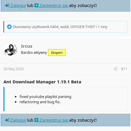
Zaloguj
lub
Zarejestruj się
aby zobaczyć!
R
Skasowany użytkownik 6404
,
waldi
,
OXYGEN THIEF
i 1 inny
e
a
c
t
Ircus
i
Bardzo aktywny
Ekspert
o
n
s
:
26 Maj 2020
#11
Ant Download Manager 1.19.1 Beta
fixed youtube playlist parsing
refactoring and bug fix.
Zaloguj
lub
Zarejestruj się
aby zobaczyć!