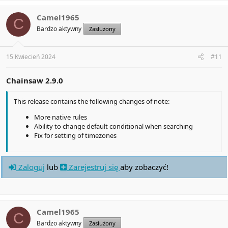
Camel1965
C
Bardzo aktywny
Zasłużony
15 Kwiecień 2024
#11
Chainsaw 2.9.0
This release contains the following changes of note:
More native rules
Ability to change default conditional when searching
Fix for setting of timezones
Zaloguj
lub
Zarejestruj się
aby zobaczyć!
Camel1965
C
Bardzo aktywny
Zasłużony