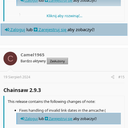
Zaloguj
lub
Zarejestruj się
aby zobaczyć!
)
Kliknij aby rozwinąć...
Zaloguj
lub
Zarejestruj się
aby zobaczyć!
Camel1965
C
Bardzo aktywny
Zasłużony
19 Sierpień 2024
#15
Chainsaw 2.9.3
This release contains the following changes of note:
Fixes handling of invalid link dates in the amcache (
Zaloguj
lub
Zarejestruj się
aby zobaczyć!