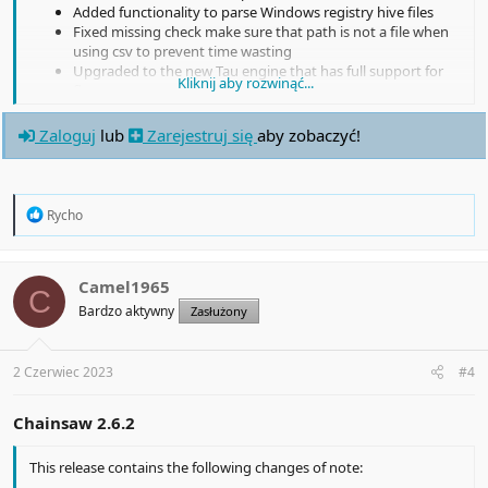
Added functionality to parse Windows registry hive files
Fixed missing check make sure that path is not a file when
using csv to prevent time wasting
Upgraded to the new Tau engine that has full support for
Kliknij aby rozwinąć...
floats
Zaloguj
lub
Zarejestruj się
aby zobaczyć!
R
Rycho
e
a
c
t
Camel1965
C
i
Bardzo aktywny
Zasłużony
o
n
s
:
2 Czerwiec 2023
#4
Chainsaw 2.6.2
This release contains the following changes of note: