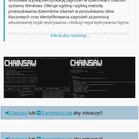
systemu Windows. Oferuje ogólną i szybką metodę
przeszukiwania dzienników zdarzeń w poszukiwaniu słów
kluczowych oraz identyfikowania zagrożeń za pomocą
wbudowanej logiki wykrywania i obsługi reguł wykrywania Sigma.
Firma F-Secure twierdzi, że Chainsaw jest specjalnie dostosowana
Kliknij aby rozwinąć...
do szybkiej analizy dzienników zdarzeń w środowiskach, w których
rozwiązanie wykrywania i reagowania (EDR) nie było dostępne w
momencie naruszenia. W takich przypadkach łowcy zagrożeń i
osoby odpowiadające na incydenty mogą korzystać z funkcji
wyszukiwania Chainsaw, aby wyodrębnić z dzienników systemu
Windows informacje dotyczące złośliwej aktywności.
Użytkownicy mogą używać tego narzędzia do wykonywania
następujących czynności:
Przeszukuj dzienniki zdarzeń według identyfikatora
zdarzenia, słów kluczowych i wzorców wyrażeń regularnych
Wyodrębnij i analizuj alerty Windows Defender, F-Secure,
Sophos i Kaspersky AV
Zaloguj
lub
Zarejestruj się
aby zobaczyć!
Wykryj czyszczenie kluczowych dzienników zdarzeń lub
zatrzymanie usługi dziennika zdarzeń
Wykryj użytkowników tworzonych lub dodawanych do
wrażliwych grup użytkowników
Brute Force lokalnych kont użytkowników
Zaloguj
lub
Zarejestruj się
aby zobaczyć!