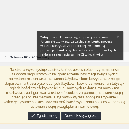
Witaj gościu. Dziękujemy, że przeglądasz nasze
forum ale czy wiesz, że zakładając konto możesz
w pełni korzystać z dobrodziejstw jakimi są
promocje i konkursy. Nie zobaczysz tu też żadnych
reklam a rejestracja zajmie Ci tylko chwilę.
Ochrona PC / PC Security
Ta strona wykorzystuje ciasteczka (cookies) w celu: utrzymania sesji
Flat Awesome + (Parent DO NOT EDIT)
Polski (PL)
zalogowanego Użytkownika, gromadzenia informacji związanych z
korzystaniem z serwisu, ułatwienia Użytkownikom korzystania z niego,
Kontakt
Regulamin
Polityka prywatności
Pomoc
dopasowania treści wyświetlanych Użytkownikowi oraz tworzenia statystyk
Twitter
Kontakt
RSS
oglądalności czy efektywności publikowanych reklam.Użytkownik ma
możliwość skonfigurowania ustawień cookies za pomocą ustawień swojej
przeglądarki internetowej. Użytkownik wyraża zgodę na używanie i
wykorzystywanie cookies oraz ma możliwość wyłączenia cookies za pomocą
ustawień swojej przeglądarki internetowej.
®
Community platform by XenForo
© 2010-2024 XenForo Ltd.
Tłumaczenie
wykonane przez
programyzadarmo.net.pl
. |
Xenforo Add-ons
© by ©XenTR
|
Zgadzam się
Dowiedz się więcej.…
Email Check by MPM.PM