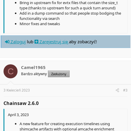
Bring in upstream fix for evtx files that contain the size_t
type (thanks to upstream for such a quick turn around)
Add in a dump command so that people stop bodging the
functionality via search
Minor fixes and tweaks
Zaloguj
lub
Zarejestruj się
aby zobaczyć!
Camel1965
C
Bardzo aktywny
Zasłużony
3 Kwiecień 2023
#3
Chainsaw 2.6.0​
April 3, 2023
A new feature for creating execution timelines using
shimcache artifacts with optional amcache enrichment