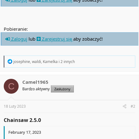
Loginy RDP, loginy sieciowe itp.
Pobieranie:
Zaloguj
lub
Zarejestruj się
aby zobaczyć!
R
josephine
,
waldi
,
Kamelka
i 2 innych
e
a
c
t
Camel1965
C
i
Bardzo aktywny
Zasłużony
o
n
s
:
18 Luty 2023
#2
Chainsaw 2.5.0​
February 17, 2023