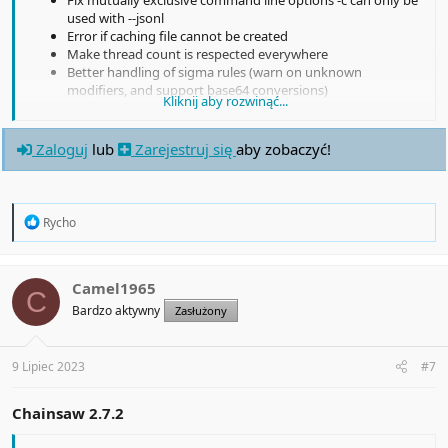
used with --jsonl
Error if caching file cannot be created
Make thread count is respected everywhere
Better handling of sigma rules (warn on unknown
modifiers, and support base64 conversions)
Kliknij aby rozwinąć...
additional optimisations to jsonl output
Zaloguj
lub
Zarejestruj się
aby zobaczyć!
R
Rycho
e
a
c
t
Camel1965
C
i
Bardzo aktywny
Zasłużony
o
n
s
:
9 Lipiec 2023
#7
Chainsaw 2.7.2