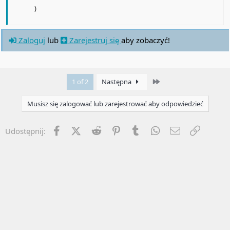
)
Zaloguj
lub
Zarejestruj się
aby zobaczyć!
Last
1 of 2
Następna
Musisz się zalogować lub zarejestrować aby odpowiedzieć
Facebook
X (Twitter)
Reddit
Pinterest
Tumblr
WhatsApp
Email
Umieść 
Udostępnij: