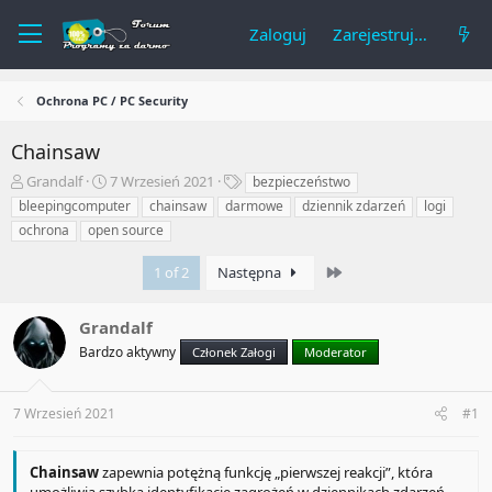
Zaloguj
Zarejestruj się
Ochrona PC / PC Security
Chainsaw
A
R
T
Grandalf
7 Wrzesień 2021
bezpieczeństwo
u
o
a
bleepingcomputer
chainsaw
darmowe
dziennik zdarzeń
logi
t
z
g
ochrona
open source
o
p
i
r
o
Last
1 of 2
Następna
t
c
e
z
m
ę
Grandalf
a
t
Bardzo aktywny
Członek Załogi
Moderator
t
y
u
7 Wrzesień 2021
#1
Chainsaw
zapewnia potężną funkcję „pierwszej reakcji”, która
umożliwia szybką identyfikację zagrożeń w dziennikach zdarzeń