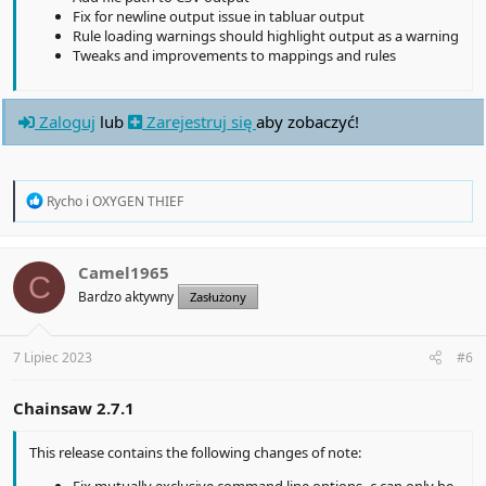
Fix for newline output issue in tabluar output
Rule loading warnings should highlight output as a warning
Tweaks and improvements to mappings and rules
Zaloguj
lub
Zarejestruj się
aby zobaczyć!
R
Rycho
i
OXYGEN THIEF
e
a
c
t
Camel1965
C
i
Bardzo aktywny
Zasłużony
o
n
s
:
7 Lipiec 2023
#6
Chainsaw 2.7.1
This release contains the following changes of note:
Fix mutually exclusive command line options -c can only be