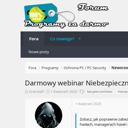
Fora
Co nowego?
Nowe posty
Fora
Programy
Ochrona PC / PC Security
Darmowy webinar Niebezpieczn
A
R
T
Grandalf
1 Kwiecień 2020
bezpieczeństwo
menad
u
o
a
t
z
g
1 Kwiecień 2020
o
p
i
r
o
t
c
Zobacz, jak poprawnie zabez
e
z
hasłach, managerach haseł i
m
ę