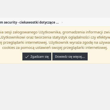
Newsroom security - ciekawostki dotyczące security
mania sesji zalogowanego Użytkownika, gromadzenia informacji zw
okość
Polski (PL)
Kontakt
Regu
h Użytkownikowi oraz tworzenia statystyk oglądalności czy efek
j przeglądarki internetowej. Użytkownik wyraża zgodę na używa
cookies za pomocą ustawień swojej przeglądarki internetowej.
Zgadzam się
Dowiedz się więcej.…
24 XenForo Ltd.
Tłumaczenie wykonane przez
programyzadarmo.net.pl
. |
Xenforo Ad