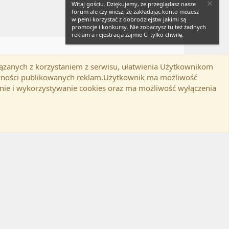
Witaj gościu. Dziękujemy, że przeglądasz nasze
forum ale czy wiesz, że zakładając konto możesz
w pełni korzystać z dobrodziejstw jakimi są
promocje i konkursy. Nie zobaczysz tu też żadnych
reklam a rejestracja zajmie Ci tylko chwilę.
iązanych z korzystaniem z serwisu, ułatwienia Użytkownikom
Twitter
Kontakt
RSS
lamin
Polityka prywatności
Pomoc
tywności publikowanych reklam.Użytkownik ma możliwość
nie i wykorzystywanie cookies oraz ma możliwość wyłączenia
d-ons
© by ©XenTR
|
Email Check by MPM.PM