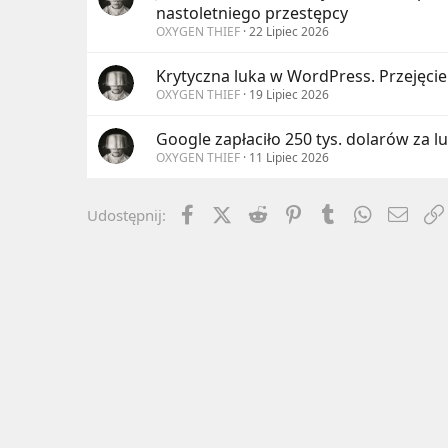
nastoletniego przestępcy
OXYGEN THIEF
22 Lipiec 2026
Krytyczna luka w WordPress. Przejęcie
OXYGEN THIEF
19 Lipiec 2026
Google zapłaciło 250 tys. dolarów za luk
OXYGEN THIEF
11 Lipiec 2026
Facebook
X (Twitter)
Reddit
Pinterest
Tumblr
WhatsApp
Emai
Udostępnij: