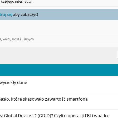
 każdego internauty.
truj się
aby zobaczyć!
4
,
waldi
,
Ircus
i 3 innych
wyciekły dane
 hasło, które skasowało zawartość smartfona
 Global Device ID (GDID)? Czyli o operacji FBI i wpadce