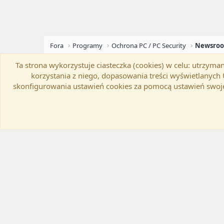
Fora
Programy
Ochrona PC / PC Security
Ta strona wykorzystuje ciasteczka (cookies) w celu: utrzy
Flat Awesome + (Parent DO NOT EDIT)
Zmień szer
korzystania z niego, dopasowania treści wyświetlanyc
skonfigurowania ustawień cookies za pomocą ustawień swoje
®
Community platform by XenForo
© 2010-20