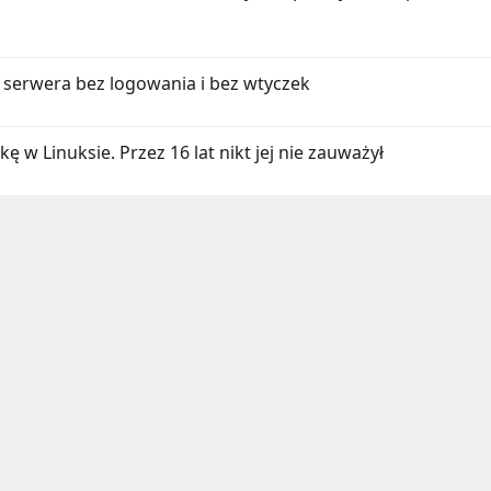
 serwera bez logowania i bez wtyczek
ę w Linuksie. Przez 16 lat nikt jej nie zauważył
l
Umieść Link