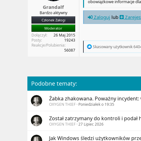
obowiązkowe informacje dla
a
t
Grandalf
t
y
Bardzo aktywny
u
Zaloguj
lub
Zarejes
Członek Załogi
Moderator
Dołączył
26 Maj 2015
Posty
19243
Reakcje/Polubienia
R
Skasowany użytkownik 640
56087
e
a
c
t
i
o
n
Podobne tematy:
s
:
Żabka zhakowana. Poważny incydent: 
OXYGEN THIEF
Poniedziałek o 19:35
Został zatrzymany do kontroli i podał
OXYGEN THIEF
27 Lipiec 2026
Jak Windows śledzi użytkowników przez