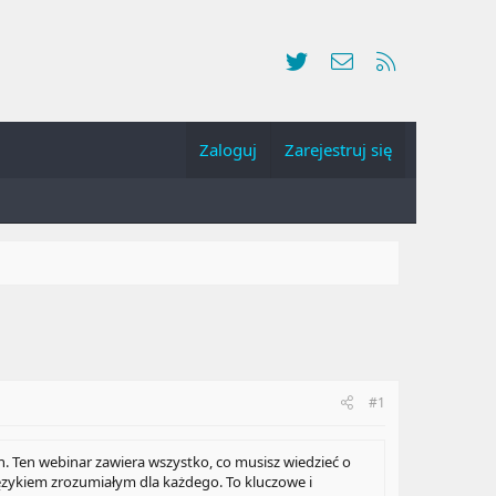
Twitter
Kontakt
RSS
Zaloguj
Zarejestruj się
#1
. Ten webinar zawiera wszystko, co musisz wiedzieć o
ęzykiem zrozumiałym dla każdego. To kluczowe i