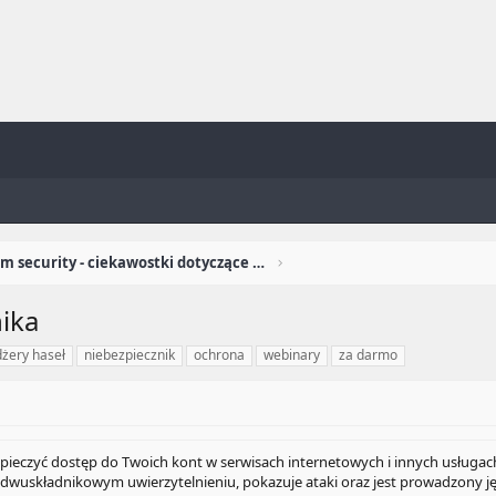
Newsroom security - ciekawostki dotyczące security
ika
żery haseł
niebezpiecznik
ochrona
webinary
za darmo
pieczyć dostęp do Twoich kont w serwisach internetowych i innych usługach
 dwuskładnikowym uwierzytelnieniu, pokazuje ataki oraz jest prowadzony j