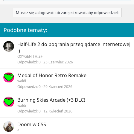
a
c
Musisz się zalogować lub zarejestrować aby odpowiedzieć
t
i
o
n
Podobne tematy:
s
:
Half-Life 2 do pogrania przeglądarce internetowej
:)
OXYGEN THIEF
Odpowiedzi
0
25 Czerwiec 2026
Medal of Honor Retro Remake
waldi
Odpowiedzi
0
29 Kwiecień 2026
Burning Skies Arcade (+3 DLC)
waldi
Odpowiedzi
0
12 Kwiecień 2026
Doom w CSS
al