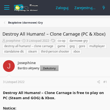
Zaloguj
Zarejestruj się
Bezpłatne (darmowe) Gry
Destroy All Humans! – Clone Carnage (PC & Xbox)
A
R
T
josephine
3 Listopad 2022
co-op
darmowe gry
u
o
a
destroy all humans! – clone carnage
game
gog
gore
multiplayer
t
z
g
standalone dlc
steam
third-person shooter
xbox
o
p
i
r
o
t
josephine
c
J
e
z
Bardzo aktywny
Zasłużony
m
ę
a
t
t
y
3 Listopad 2022
#1
u
Destroy All Humans! – Clone Carnage is free to play on
PC (Steam and GOG) & Xbox.
Notice: