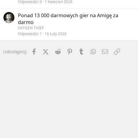
Odpowiedzi
0
1 Kwiecień 2026
Ponad 13 000 darmowych gier na Amigę za
darmo
OXYGEN THIEF
Odpowiedzi
1
16 Luty 2026
Facebook
X (Twitter)
Reddit
Pinterest
Tumblr
WhatsApp
Email
Umieść 
Udostępnij: