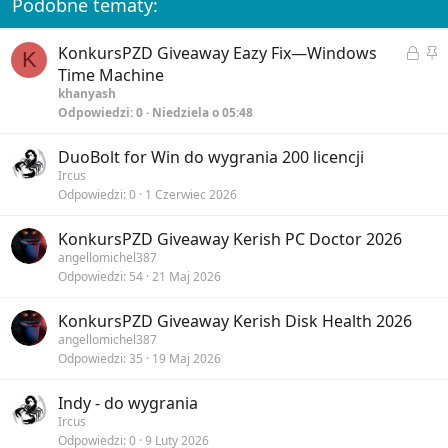
Podobne tematy:
s
:
Z
P
KonkursPZD
Giveaway Eazy Fix—Windows
K
a
r
Time Machine
m
z
khanyash
Odpowiedzi
0
Niedziela o 05:48
k
y
n
k
DuoBolt for Win do wygrania 200 licencji
i
l
Ircus
ę
e
Odpowiedzi
0
1 Czerwiec 2026
t
j
y
o
KonkursPZD
Giveaway Kerish PC Doctor 2026
n
angellomichel387
e
Odpowiedzi
54
21 Maj 2026
KonkursPZD
Giveaway Kerish Disk Health 2026
angellomichel387
Odpowiedzi
35
19 Maj 2026
Indy - do wygrania
Ircus
Odpowiedzi
0
9 Luty 2026