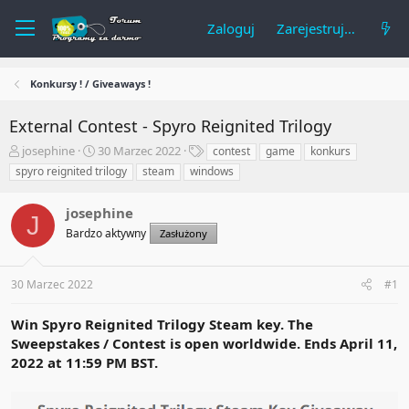
Zaloguj
Zarejestruj się
Konkursy ! / Giveaways !
External Contest - Spyro Reignited Trilogy
A
R
T
josephine
30 Marzec 2022
contest
game
konkurs
u
o
a
spyro reignited trilogy
steam
windows
t
z
g
o
p
i
josephine
r
o
J
t
c
Bardzo aktywny
Zasłużony
e
z
m
ę
a
t
30 Marzec 2022
#1
t
y
u
Win Spyro Reignited Trilogy Steam key. The
Sweepstakes / Contest is open worldwide. Ends April 11,
2022 at 11:59 PM BST.