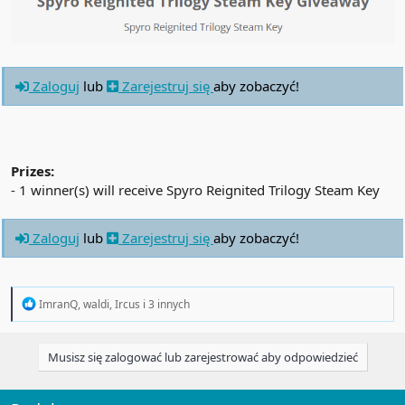
Zaloguj
lub
Zarejestruj się
aby zobaczyć!
Prizes:
- 1 winner(s) will receive Spyro Reignited Trilogy Steam Key
Zaloguj
lub
Zarejestruj się
aby zobaczyć!
R
ImranQ
,
waldi
,
Ircus
i 3 innych
e
a
c
Musisz się zalogować lub zarejestrować aby odpowiedzieć
t
i
o
n