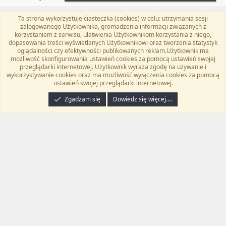
Ta strona wykorzystuje ciasteczka (cookies) w celu: utrzymania sesji
Flat Awesome + (Parent DO NOT EDIT)
Polski (PL)
zalogowanego Użytkownika, gromadzenia informacji związanych z
korzystaniem z serwisu, ułatwienia Użytkownikom korzystania z niego,
Kontakt
Regulamin
Polityka prywatności
Pomoc
dopasowania treści wyświetlanych Użytkownikowi oraz tworzenia statystyk
Twitter
Kontakt
RSS
oglądalności czy efektywności publikowanych reklam.Użytkownik ma
możliwość skonfigurowania ustawień cookies za pomocą ustawień swojej
przeglądarki internetowej. Użytkownik wyraża zgodę na używanie i
wykorzystywanie cookies oraz ma możliwość wyłączenia cookies za pomocą
ustawień swojej przeglądarki internetowej.
®
Community platform by XenForo
© 2010-2024 XenForo Ltd.
Tłumaczenie
wykonane przez
programyzadarmo.net.pl
. |
Xenforo Add-ons
© by ©XenTR
|
Zgadzam się
Dowiedz się więcej.…
Email Check by MPM.PM