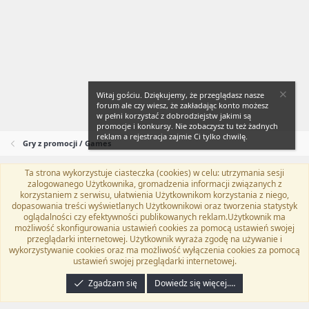
Witaj gościu. Dziękujemy, że przeglądasz nasze
forum ale czy wiesz, że zakładając konto możesz
w pełni korzystać z dobrodziejstw jakimi są
promocje i konkursy. Nie zobaczysz tu też żadnych
reklam a rejestracja zajmie Ci tylko chwilę.
Gry z promocji / Games
Ta strona wykorzystuje ciasteczka (cookies) w celu: utrzymania sesji
Flat Awesome + (Parent DO NOT EDIT)
Polski (PL)
zalogowanego Użytkownika, gromadzenia informacji związanych z
korzystaniem z serwisu, ułatwienia Użytkownikom korzystania z niego,
Kontakt
Regulamin
Polityka prywatności
Pomoc
dopasowania treści wyświetlanych Użytkownikowi oraz tworzenia statystyk
Twitter
Kontakt
RSS
oglądalności czy efektywności publikowanych reklam.Użytkownik ma
możliwość skonfigurowania ustawień cookies za pomocą ustawień swojej
przeglądarki internetowej. Użytkownik wyraża zgodę na używanie i
wykorzystywanie cookies oraz ma możliwość wyłączenia cookies za pomocą
ustawień swojej przeglądarki internetowej.
®
Community platform by XenForo
© 2010-2024 XenForo Ltd.
Tłumaczenie
wykonane przez
programyzadarmo.net.pl
. |
Xenforo Add-ons
© by ©XenTR
|
Zgadzam się
Dowiedz się więcej.…
Email Check by MPM.PM