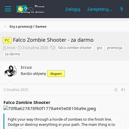
Zaloguj
Zarejestruj się
Gry z promocji / Games
Falco Zombie Shooter - za darmo
PC
A
R
T
Ircus
3 Grudnia 2025
falco zombie shooter
gra
promocja
u
o
a
za darmo
t
z
g
o
p
i
Ircus
r
o
t
c
Bardzo aktywny
Ekspert
e
z
m
ę
a
t
3 Grudnia 2025
#1
t
y
u
Falco Zombie Shooter
Fight your way through a horde of zombies to the finish line.
Dodge or destroy everything in your path. The main thing is to