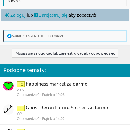
survive!
Zaloguj
lub
Zarejestruj się
aby zobaczyć!
R
waldi
,
OXYGEN THIEF
i
Kamelka
e
a
c
Musisz się zalogować lub zarejestrować aby odpowiedzieć
t
i
o
n
Podobne tematy:
s
:
happiness market za darmo
PC
waldi
Odpowiedzi
0
Piątek o 19:08
Ghost Recon Future Soldier za darmo
PC
yyy
Odpowiedzi
0
Piątek o 14:02