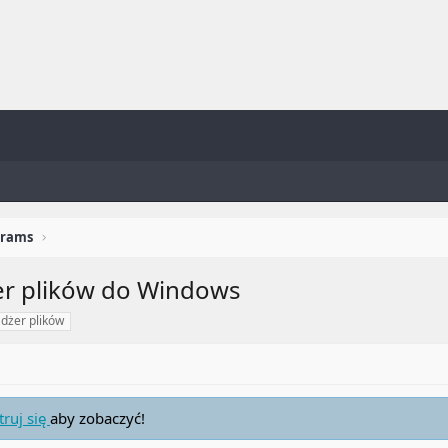
grams
żer plików do Windows
dżer plików
truj się
aby zobaczyć!