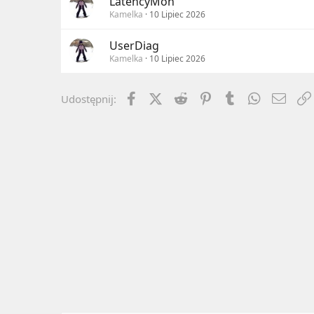
LatencyMon
Kamelka
10 Lipiec 2026
UserDiag
Kamelka
10 Lipiec 2026
Facebook
X (Twitter)
Reddit
Pinterest
Tumblr
WhatsApp
Emai
Udostępnij: