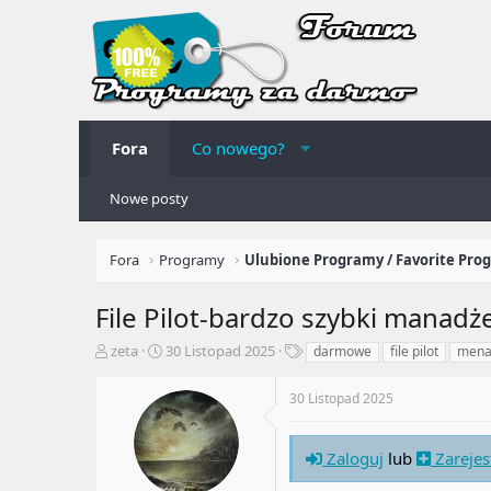
Fora
Co nowego?
Nowe posty
Fora
Programy
Ulubione Programy / Favorite Pro
File Pilot-bardzo szybki manad
A
R
T
zeta
30 Listopad 2025
darmowe
file pilot
mena
u
o
a
t
z
g
30 Listopad 2025
o
p
i
r
o
t
c
Zaloguj
lub
Zarejes
e
z
m
ę