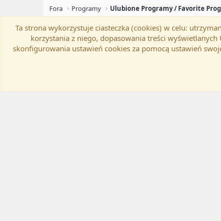
Fora
Programy
Ulubione Programy / Favorite Pro
Ta strona wykorzystuje ciasteczka (cookies) w celu: utrzy
Flat Awesome + (Parent DO NOT EDIT)
Zmień szer
korzystania z niego, dopasowania treści wyświetlanyc
skonfigurowania ustawień cookies za pomocą ustawień swoje
®
Community platform by XenForo
© 2010-20