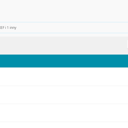
IEF
i 1 inny