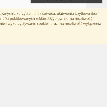
iązanych z korzystaniem z serwisu, ułatwienia Użytkownikom
Twitter
Kontakt
RSS
lamin
Polityka prywatności
Pomoc
tywności publikowanych reklam.Użytkownik ma możliwość
nie i wykorzystywanie cookies oraz ma możliwość wyłączenia
d-ons
© by ©XenTR
|
Email Check by MPM.PM