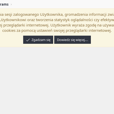
grams
mania sesji zalogowanego Użytkownika, gromadzenia informacji zw
okość
Polski (PL)
Kontakt
Regu
h Użytkownikowi oraz tworzenia statystyk oglądalności czy efek
j przeglądarki internetowej. Użytkownik wyraża zgodę na używa
cookies za pomocą ustawień swojej przeglądarki internetowej.
Zgadzam się
Dowiedz się więcej.…
24 XenForo Ltd.
Tłumaczenie wykonane przez
programyzadarmo.net.pl
. |
Xenforo Ad