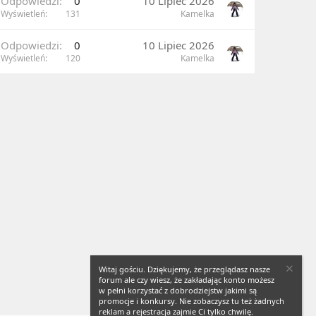
Odpowiedzi
0
10 Lipiec 2026
Wyświetleń
131
Kamelka
Odpowiedzi
0
10 Lipiec 2026
Wyświetleń
120
Kamelka
Witaj gościu. Dziękujemy, że przeglądasz nasze
forum ale czy wiesz, że zakładając konto możesz
w pełni korzystać z dobrodziejstw jakimi są
promocje i konkursy. Nie zobaczysz tu też żadnych
reklam a rejestracja zajmie Ci tylko chwilę.