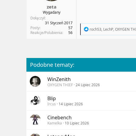
a
t
zeta
t
y
Wygadany
u
Dołączył
31 Styczeń 2017
Posty
57
R
roch53
,
LechP
,
OXYGEN TH
Reakcje/Polubienia
56
e
a
c
t
i
o
n
Podobne tematy:
s
:
WinZenith
OXYGEN THIEF
24 Lipiec 2026
Blip
Ircus
14 Lipiec 2026
Cinebench
Kamelka
10 Lipiec 2026