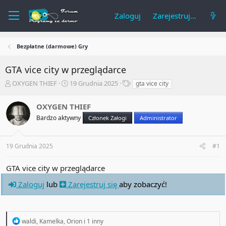
Zaloguj
Zarejestruj się
Bezpłatne (darmowe) Gry
GTA vice city w przeglądarce
A
R
T
OXYGEN THIEF
19 Grudnia 2025
gta vice city
u
o
a
t
z
g
OXYGEN THIEF
o
p
i
Bardzo aktywny
Członek Załogi
Administrator
r
o
t
c
e
z
19 Grudnia 2025
#1
m
ę
a
t
t
y
GTA vice city w przeglądarce
u
Zaloguj
lub
Zarejestruj się
aby zobaczyć!
R
waldi
,
Kamelka
,
Orion
i 1 inny