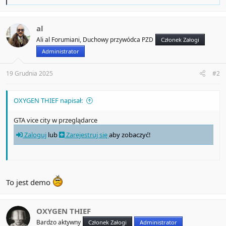
e
a
c
t
al
i
Ali al Forumiani, Duchowy przywódca PZD
Członek Załogi
o
n
Administrator
s
:
19 Grudnia 2025
#2
OXYGEN THIEF napisał:
GTA vice city w przeglądarce
Zaloguj
lub
Zarejestruj się
aby zobaczyć!
To jest demo
OXYGEN THIEF
Bardzo aktywny
Członek Załogi
Administrator