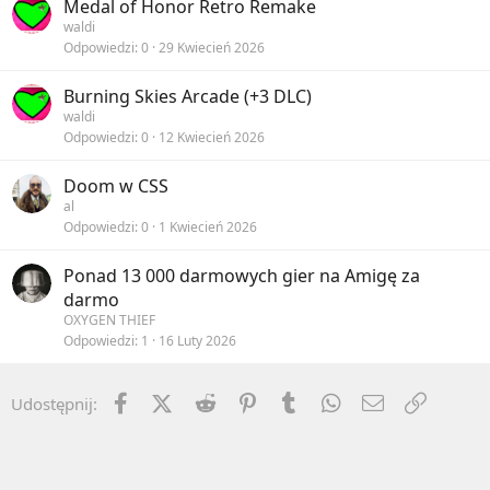
Medal of Honor Retro Remake
waldi
Odpowiedzi
0
29 Kwiecień 2026
Burning Skies Arcade (+3 DLC)
waldi
Odpowiedzi
0
12 Kwiecień 2026
Doom w CSS
al
Odpowiedzi
0
1 Kwiecień 2026
Ponad 13 000 darmowych gier na Amigę za
darmo
OXYGEN THIEF
Odpowiedzi
1
16 Luty 2026
Facebook
X (Twitter)
Reddit
Pinterest
Tumblr
WhatsApp
Email
Umieść 
Udostępnij: