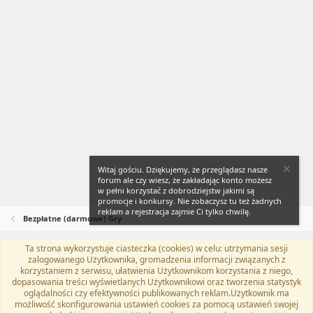
Witaj gościu. Dziękujemy, że przeglądasz nasze
forum ale czy wiesz, że zakładając konto możesz
w pełni korzystać z dobrodziejstw jakimi są
promocje i konkursy. Nie zobaczysz tu też żadnych
reklam a rejestracja zajmie Ci tylko chwilę.
Bezpłatne (darmowe) Gry
Ta strona wykorzystuje ciasteczka (cookies) w celu: utrzymania sesji
Flat Awesome + (Parent DO NOT EDIT)
Polski (PL)
zalogowanego Użytkownika, gromadzenia informacji związanych z
korzystaniem z serwisu, ułatwienia Użytkownikom korzystania z niego,
Kontakt
Regulamin
Polityka prywatności
Pomoc
dopasowania treści wyświetlanych Użytkownikowi oraz tworzenia statystyk
Twitter
Kontakt
RSS
oglądalności czy efektywności publikowanych reklam.Użytkownik ma
możliwość skonfigurowania ustawień cookies za pomocą ustawień swojej