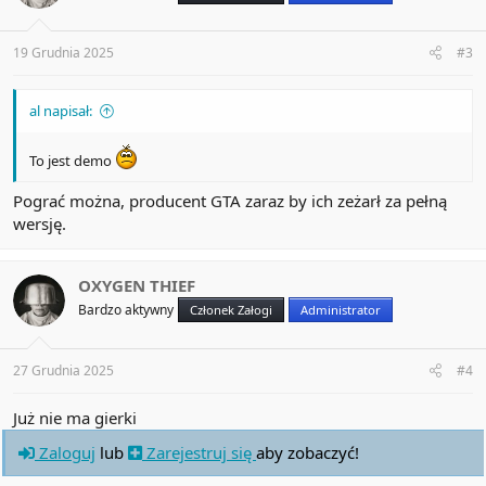
19 Grudnia 2025
#3
al napisał:
To jest demo
Pograć można, producent GTA zaraz by ich zeżarł za pełną
wersję.
OXYGEN THIEF
Bardzo aktywny
Członek Załogi
Administrator
27 Grudnia 2025
#4
Już nie ma gierki
Zaloguj
lub
Zarejestruj się
aby zobaczyć!