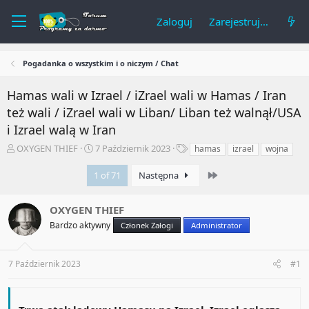
Zaloguj
Zarejestruj się
Pogadanka o wszystkim i o niczym / Chat
Hamas wali w Izrael / iZrael wali w Hamas / Iran
też wali / iZrael wali w Liban/ Liban też walnął/USA
i Izrael walą w Iran
A
R
T
OXYGEN THIEF
7 Październik 2023
hamas
izrael
wojna
u
o
a
t
z
g
Last
1 of 71
Następna
o
p
i
r
o
OXYGEN THIEF
t
c
e
z
Bardzo aktywny
Członek Załogi
Administrator
m
ę
a
t
t
y
7 Październik 2023
#1
u