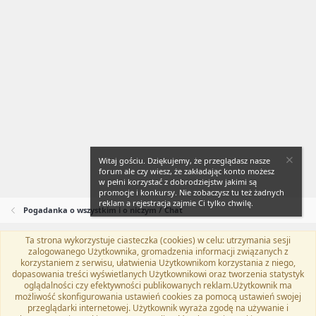
Witaj gościu. Dziękujemy, że przeglądasz nasze
forum ale czy wiesz, że zakładając konto możesz
w pełni korzystać z dobrodziejstw jakimi są
promocje i konkursy. Nie zobaczysz tu też żadnych
reklam a rejestracja zajmie Ci tylko chwilę.
Pogadanka o wszystkim i o niczym / Chat
Ta strona wykorzystuje ciasteczka (cookies) w celu: utrzymania sesji
Flat Awesome + (Parent DO NOT EDIT)
Polski (PL)
zalogowanego Użytkownika, gromadzenia informacji związanych z
korzystaniem z serwisu, ułatwienia Użytkownikom korzystania z niego,
Kontakt
Regulamin
Polityka prywatności
Pomoc
dopasowania treści wyświetlanych Użytkownikowi oraz tworzenia statystyk
Twitter
Kontakt
RSS
oglądalności czy efektywności publikowanych reklam.Użytkownik ma
możliwość skonfigurowania ustawień cookies za pomocą ustawień swojej
przeglądarki internetowej. Użytkownik wyraża zgodę na używanie i