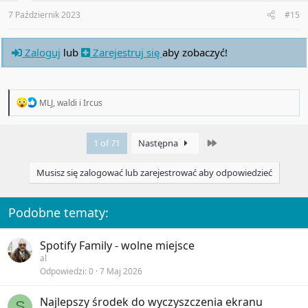
s
:
7 Październik 2023
#15
Zaloguj
lub
Zarejestruj się
aby zobaczyć!
R
MLJ
,
waldi
i
Ircus
e
a
c
Last
1 of 71
Następna
t
i
o
Musisz się zalogować lub zarejestrować aby odpowiedzieć
n
s
:
Podobne tematy:
Spotify Family - wolne miejsce
al
Odpowiedzi
0
7 Maj 2026
Najlepszy środek do wyczyszczenia ekranu
S