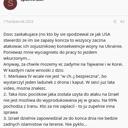
S
i
o
n
s
:
7 Październik 2023
#2
Dosc zaskakujace (no kto by sie spodziewal ze jak USA
stwierdzi ze im sie zapasy koncza to wszyscy zaczna
atakowac ich sojusznikow) konsekwencje wojny na Ukrainie.
Poniewaz mnie wyciagnieto do pracy to jezdem
wkurzonym...
Anyway, za chwile mozemy ec zadyme na Tajwanie i w Korei.
W kazdym razie wnioski z dzis:
1. Merkawa IV wcale nie jest "w ch..j bezpieczna", bo
wystarczyl jeden ladunek z drona i kaput. W seici juz lata
video, mozna znalezc.
2. Taka ilosc pociskow jaka zostala uzyta do ataku na Izrael
nie jest mozliwa do wyprodukowania jej w grazu. Na 99%
pochodza z Iranu. Kto za nie zaplacil - to ju zupelnie inna
sprawa
3. Izrael dzielnie zapowiedzial ze do konca dnia nie bedzie
zadnych islamistow na terenie. Nie pyklo...