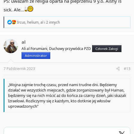
PS: uwazam ze religia oparta na pieprzeniu 9 y.o. Aishy is
sick. Ale...
R
Ircus
,
helium
,
al
i 2 innych
e
a
c
t
al
i
Ali al Forumiani, Duchowy przywódca PZD
Członek Załogi
o
n
Administrator
s
:
7 Październik 2023
#13
„Wojna zajmie trochę czasu, przed nami trudne dni. Będziemy
działać we wszystkich miejscach, gdzie zorganizowany był Hamas,
będziemy się na nich mścić aż do końca za czarny dzień, jaki skazali
Izraelowi. Rozliczymy się z każdym, kto dotknie jej włosów
uprowadzonych”