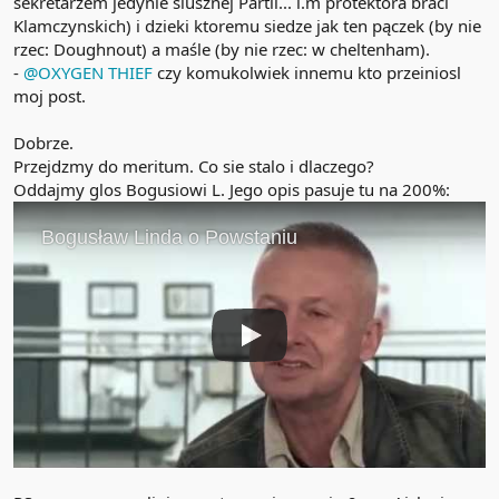
sekretarzem jedynie slusznej Partii... i.m protektora braci
Klamczynskich) i dzieki ktoremu siedze jak ten pączek (by nie
rzec: Doughnout) a maśle (by nie rzec: w cheltenham).
-
@OXYGEN THIEF
czy komukolwiek innemu kto przeiniosl
moj post.
Dobrze.
Przejdzmy do meritum. Co sie stalo i dlaczego?
Oddajmy glos Bogusiowi L. Jego opis pasuje tu na 200%: