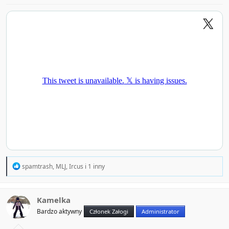
R
spamtrash
,
MLJ
,
Ircus
i 1 inny
e
a
c
t
Kamelka
i
Bardzo aktywny
Członek Załogi
Administrator
o
n