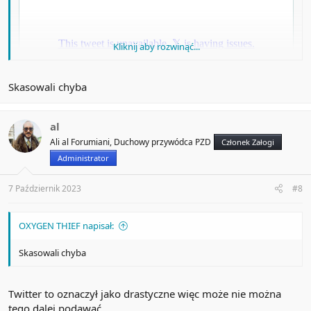
Kliknij aby rozwinąć...
Skasowali chyba
al
Ali al Forumiani, Duchowy przywódca PZD
Członek Załogi
Administrator
7 Październik 2023
#8
OXYGEN THIEF napisał:
Skasowali chyba
Twitter to oznaczył jako drastyczne więc może nie można
tego dalej podawać