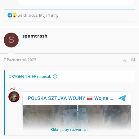
R
waldi
,
Ircus
,
MLJ
i 1 inny
e
a
c
t
spamtrash
S
i
o
n
s
:
7 Październik 2023
#4
OXYGEN THIEF napisał:
Jest
Kliknij aby rozwinąć...