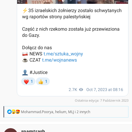
Ostatnia edycja:
7 Październik 2023
R
Mohammad.Poorya
,
helium
,
MLJ
i 2 innych
e
a
c
t
spamtrash