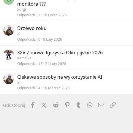
monitora ???
Sorgi
Odpowiedzi
7
10 Lipiec 2026
Drzewo roku
al
Odpowiedzi
0
8 Luty 2026
XXV Zimowe Igrzyska Olimpijskie 2026
Kamelka
Odpowiedzi
15
21 Luty 2026
Ciekawe sposoby na wykorzystanie AI
al
Odpowiedzi
4
19 Marzec 2026
Facebook
X (Twitter)
Reddit
Pinterest
Tumblr
WhatsApp
Email
Umieść 
Udostępnij: