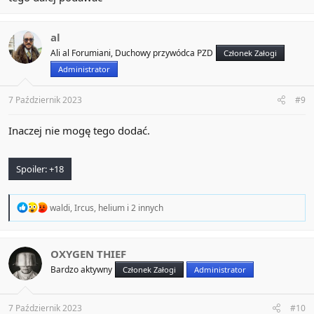
al
Ali al Forumiani, Duchowy przywódca PZD
Członek Załogi
Administrator
7 Październik 2023
#9
Inaczej nie mogę tego dodać.
Spoiler:
+18
R
waldi
,
Ircus
,
helium
i 2 innych
e
a
c
t
OXYGEN THIEF
i
Bardzo aktywny
Członek Załogi
Administrator
o
n
s
:
7 Październik 2023
#10