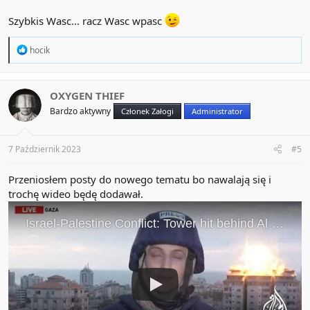
Szybkis Wasc... racz Wasc wpasc
R
hocik
e
a
c
t
OXYGEN THIEF
i
Bardzo aktywny
Członek Załogi
Administrator
o
n
s
:
7 Październik 2023
#5
Przeniosłem posty do nowego tematu bo nawalają się i
trochę wideo będę dodawał.