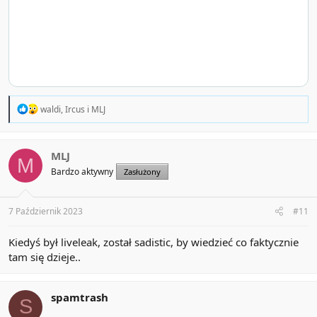
R
waldi
,
Ircus
i
MLJ
e
a
c
t
MLJ
M
i
Bardzo aktywny
Zasłużony
o
n
s
:
7 Październik 2023
#11
Kiedyś był liveleak, został sadistic, by wiedzieć co faktycznie
tam się dzieje..
spamtrash
S