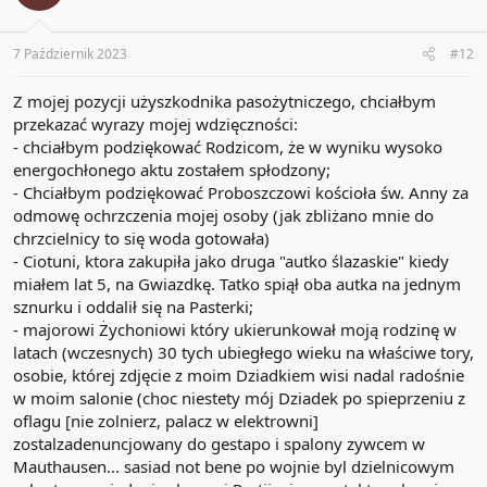
7 Październik 2023
#12
Z mojej pozycji użyszkodnika pasożytniczego, chciałbym
przekazać wyrazy mojej wdzięczności:
- chciałbym podziękować Rodzicom, że w wyniku wysoko
energochłonego aktu zostałem spłodzony;
- Chciałbym podziękować Proboszczowi kościoła św. Anny za
odmowę ochrzczenia mojej osoby (jak zbliżano mnie do
chrzcielnicy to się woda gotowała)
- Ciotuni, ktora zakupiła jako druga "autko ślazaskie" kiedy
miałem lat 5, na Gwiazdkę. Tatko spiął oba autka na jednym
sznurku i oddalił się na Pasterki;
- majorowi Żychoniowi który ukierunkował moją rodzinę w
latach (wczesnych) 30 tych ubiegłego wieku na właściwe tory,
osobie, której zdjęcie z moim Dziadkiem wisi nadal radośnie
w moim salonie (choc niestety mój Dziadek po spieprzeniu z
oflagu [nie zolnierz, palacz w elektrowni]
zostalzadenuncjowany do gestapo i spalony zywcem w
Mauthausen... sasiad not bene po wojnie byl dzielnicowym