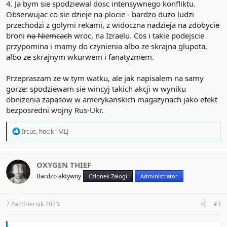
4. Ja bym sie spodziewal dosc intensywnego konfliktu.
Obserwujac co sie dzieje na plocie - bardzo duzo ludzi
przechodzi z golymi rekami, z widoczna nadzieja na zdobycie
broni
na Niemcach
wroc, na Izraelu. Cos i takie podejscie
przypomina i mamy do czynienia albo ze skrajna glupota,
albo ze skrajnym wkurwem i fanatyzmem.
Przepraszam ze w tym watku, ale jak napisalem na samy
gorze: spodziewam sie wincyj takich akcji w wyniku
obnizenia zapasow w amerykanskich magazynach jako efekt
bezposredni wojny Rus-Ukr.
R
Ircus
,
hocik
i
MLJ
e
a
c
t
OXYGEN THIEF
i
Bardzo aktywny
Członek Załogi
Administrator
o
n
s
:
7 Październik 2023
#3