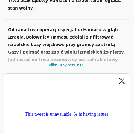
Trwa atak lądowy Hamasu na Izrael. Izrael ogłasza
stan wojny.
Od rana trwa operacja specjalna Hamasu w głąb
Izraela. Bojownicy Hamasu zdołali zinfiltrować
izraelskie bazy wojskowe przy granicy ze strefą
Gazy i pojmać oraz zabić wielu izraelskich żołnierzy.
Jednocześnie trwa intensywny ostrzał rakietowy.
Kliknij aby rozwinąć...
Wielu cywili zostało zabitych i rannych.