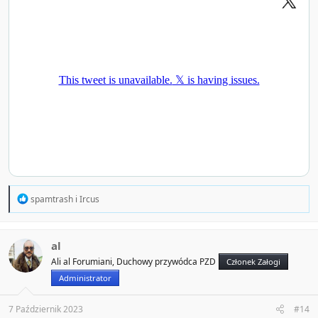
R
spamtrash
i
Ircus
e
a
c
t
al
i
Ali al Forumiani, Duchowy przywódca PZD
Członek Załogi
o
n
Administrator
s
:
7 Październik 2023
#14