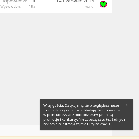
Odpowiedzi
0
14 Czerwiec 2026
Wyświetleń
195
waldi
Witaj gościu. Dziękujemy, że przeglądasz nasze
forum ale czy wiesz, że zakładając konto możesz
w pełni korzystać z dobrodziejstw jakimi są
promocje i konkursy. Nie zobaczysz tu też żadnych
reklam a rejestracja zajmie Ci tylko chwilę.