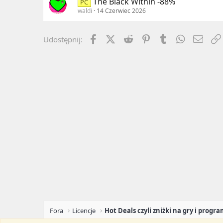
The Black Within -88%
PC
waldi
14 Czerwiec 2026
Facebook
X (Twitter)
Reddit
Pinterest
Tumblr
WhatsApp
Emai
Udostępnij:
Fora
Licencje
Hot Deals czyli zniżki na gry i progra