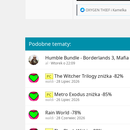
R
OXYGEN THIEF
i
Kamelka
e
a
c
t
i
o
n
Podobne tematy:
s
:
Humble Bundle - Borderlands 3, Mafia 
al
Wtorek o 22:09
The Witcher Trilogy zniżka -82%
PC
waldi
28 Lipiec 2026
Metro Exodus zniżka -85%
PC
waldi
26 Lipiec 2026
Rain World -78%
waldi
28 Czerwiec 2026