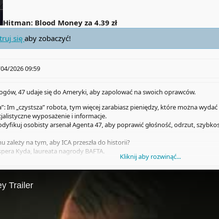
Hitman: Blood Money za 4.39 zł
truj się
aby zobaczyć!
/04/2026 09:59
rogów, 47 udaje się do Ameryki, aby zapolować na swoich oprawców.
: Im „czystsza” robota, tym więcej zarabiasz pieniędzy, które można wydać n
cjalistyczne wyposażenie i informacje.
dyfikuj osobisty arsenał Agenta 47, aby poprawić głośność, odrzut, szybkos
u zależy na tym, aby ICA przeszła do historii?
pera Kyda, laureata nagrody BAFTA.
Kliknij aby rozwinąć...