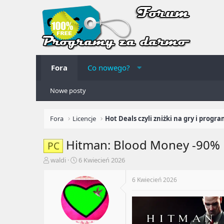
Fora
Co nowego?
Nowe posty
Fora
Licencje
Hot Deals czyli zniżki na gry i progra
Hitman: Blood Money -90%
PC
A
R
waldi
6 Kwiecień 2026
u
o
t
z
6 Kwiecień 2026
o
p
r
o
t
c
e
z
m
ę