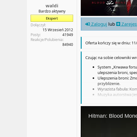
a
t
waldi
t
y
Bardzo aktywny
u
Ekspert
Zaloguj
lub
Zarejes
Dołączył
15 Wrzesień 2012
Posty
41949
Reakcje/Polubienia
Oferta kończy się w dniu: 11
84940
Czując na sobie celowniki w
System „Krwawa forsa”
ulepszenia broni, spe
Ulepszenia broni: Zmo
przybliżenie.
Wyrazista fabuła: Kom
Muzyka autorstwa Jes