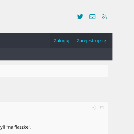
Twitter
Kontakt
RSS
Zaloguj
Zarejestruj się
#1
i "na flaszke".