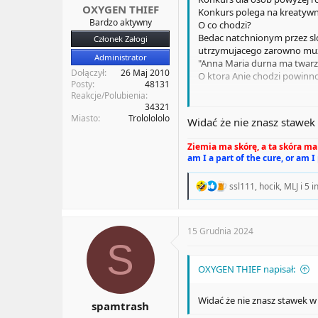
OXYGEN THIEF
Konkurs polega na kreatywny
Bardzo aktywny
O co chodzi?
Bedac natchnionym przez slow
Członek Załogi
utrzymujacego zarowno muzyk
Administrator
"Anna Maria durna ma twarz
Dołączył
26 Maj 2010
O ktora Anie chodzi powinno
Posty
48131
Reakcje/Polubienia
Informuje ze utworzony kli
34321
innych takich.
Miasto
Trololololo
Widać że nie znasz stawek
Czas zakonczenia konkursu 0
Ocena wynikow i wybor zwyci
Ziemia ma skórę, a ta skóra ma 
am I a part of the cure, or am I
Zostan kowalem swego losu 
R
ssl111
,
hocik
,
MLJ
i 5 i
e
a
c
t
15 Grudnia 2024
i
S
o
n
OXYGEN THIEF napisał:
s
:
Widać że nie znasz stawek w
spamtrash