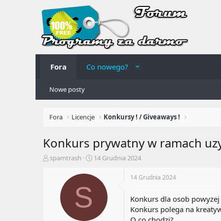
Fora
Co nowego?
Nowe posty
Fora
Licencje
Konkursy ! / Giveaways !
Konkurs prywatny w ramach uzy
A
R
spamtrash
14 Grudnia 2024
u
o
t
z
14 Grudnia 2024
o
p
S
r
o
Konkurs dla osob powyzej 
t
c
Konkurs polega na kreatyw
e
z
O co chodzi?
m
ę