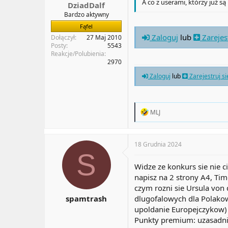
A co z userami, którzy już s
DziadDalf
Bardzo aktywny
Fąfel
Zaloguj
lub
Zarejes
Dołączył
27 Maj 2010
Posty
5543
Reakcje/Polubienia
2970
Zaloguj
lub
Zarejestruj s
R
MLJ
e
a
c
t
18 Grudnia 2024
i
S
o
Widze ze konkurs sie nie c
n
napisz na 2 strony A4, Ti
s
:
czym rozni sie Ursula von
spamtrash
dlugofalowych dla Polakow
upoldanie Europejczykow) 
Punkty premium: uzasadnij