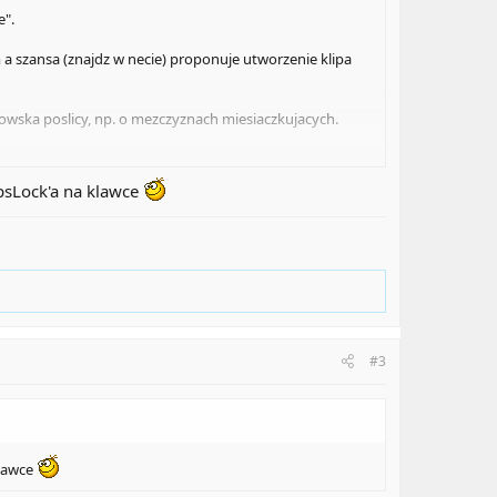
e".
 a szansa (znajdz w necie) proponuje utworzenie klipa
dowska poslicy, np. o mezczyznach miesiaczkujacych.
 udostepnianie powinno byc wolne od oplat, tantiem i
apsLock'a na klawce
#3
klawce