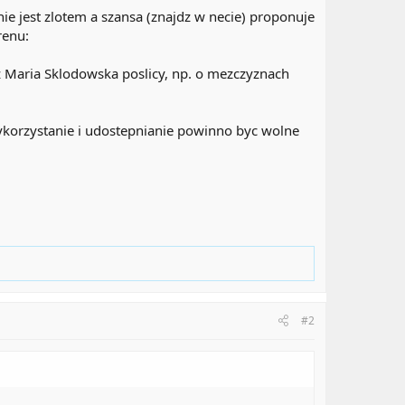
ie jest zlotem a szansa (znajdz w necie) proponuje
renu:
 z Maria Sklodowska poslicy, np. o mezczyznach
korzystanie i udostepnianie powinno byc wolne
#2