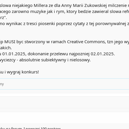
owa niejakiego Millera ze dla Anny Marii Zukowskiej milczenie n
acego zarowno muzyke jak i rym, ktory bedzie zawieral slowa ref
rz".
no wynikac z tresci piosenki poprzez cytaty z tej porownywalnej
lip MUSI byc stworzony w ramach Creative Commons, tzn jego wy
takich.
u 01.01.2025, dokonanie przelewu najpozniej 02.01.2025.
ciezcy - absolutnie subiektywny i nielosowy.
u i wygraj konkurs!
nny
ku na forum. I powyzej 100 postow.