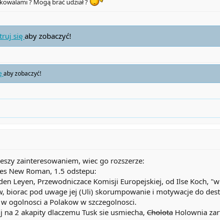
ą kowalami ? Mogą brać udział ?
truj się
aby zobaczyć!
ię
aby zobaczyć!
ieszy zainteresowaniem, wiec go rozszerze:
mes New Roman, 1.5 odstepu:
 den Leyen, Przewodniczace Komisji Europejskiej, od Ilse Koch,
, biorac pod uwage jej (Uli) skorumpowanie i motywacje do dest
w ogolnosci a Polakow w szczegolnosci.
 na 2 akapity dlaczemu Tusk sie usmiecha,
Cholota
Holownia zart