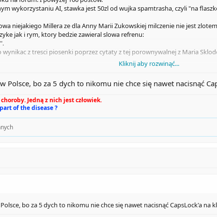
m wykorzystaniu AI, stawka jest 50zl od wujka spamtrasha, czyli "na flaszk
a niejakiego Millera ze dla Anny Marii Zukowskiej milczenie nie jest zlotem
e jak i rym, ktory bedzie zawieral slowa refrenu:
".
 wynikac z tresci piosenki poprzez cytaty z tej porownywalnej z Maria Sklo
Kliknij aby rozwinąć...
p MUSI byc stworzony w ramach Creative Commons, tzn jego wykorzystanie i
 w Polsce, bo za 5 dych to nikomu nie chce się nawet nacisnąć C
1.01.2025, dokonanie przelewu najpozniej 02.01.2025.
ezcy - absolutnie subiektywny i nielosowy.
choroby. Jedną z nich jest człowiek.
 part of the disease ?
i wygraj konkurs!
nnych
 Polsce, bo za 5 dych to nikomu nie chce się nawet nacisnąć CapsLock'a na 