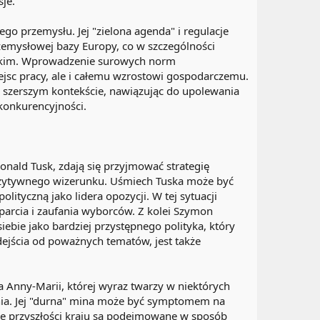
je.
go przemysłu. Jej "zielona agenda" i regulacje
zemysłowej bazy Europy, co w szczególności
iężkim. Wprowadzenie surowych norm
iejsc pracy, ale i całemu wzrostowi gospodarczemu.
w szerszym kontekście, nawiązując do upolewania
konkurencyjności.
onald Tusk, zdają się przyjmować strategię
pozytywnego wizerunku. Uśmiech Tuska może być
lityczną jako lidera opozycji. W tej sytuacji
parcia i zaufania wyborców. Z kolei Szymon
ebie jako bardziej przystępnego polityka, który
odejścia od poważnych tematów, jest także
 Anny-Marii, której wyraz twarzy w niektórych
nia. Jej "durna" mina może być symptomem na
ące przyszłości kraju są podejmowane w sposób