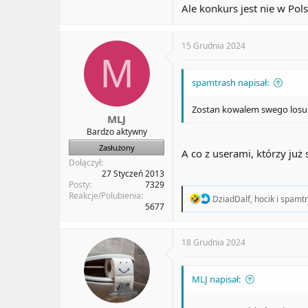
Ale konkurs jest nie w Pols
15 Grudnia 2024
M
spamtrash napisał:
Zostan kowalem swego losu 
MLJ
Bardzo aktywny
Zasłużony
A co z userami, którzy już
Dołączył
27 Styczeń 2013
Posty
7329
Reakcje/Polubienia
R
DziadDalf
,
hocik
i
spamtr
5677
e
a
c
t
18 Grudnia 2024
i
o
n
MLJ napisał:
s
: