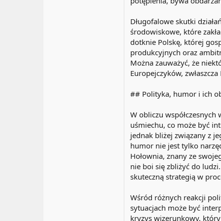
potępienia, bywa obdarzan
Długofalowe skutki działań
środowiskowe, które zakła
dotknie Polskę, której g
produkcyjnych oraz ambitn
Można zauważyć, że niektó
Europejczyków, zwłaszcza 
## Polityka, humor i ich ob
W obliczu współczesnych w
uśmiechu, co może być in
jednak bliżej związany z je
humor nie jest tylko narz
Hołownia, znany ze swojego
nie boi się zbliżyć do lud
skuteczną strategią w pro
Wśród różnych reakcji pol
sytuacjach może być inter
kryzys wizerunkowy, który