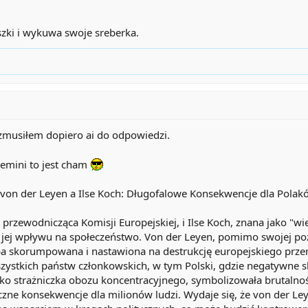
szki i wykuwa swoje sreberka.
 zmusiłem dopiero ai do odpowiedzi.
 Gemini to jest cham
von der Leyen a Ilse Koch: Długofalowe Konsekwencje dla Polak
 przewodnicząca Komisji Europejskiej, i Ilse Koch, znana jako "
jej wpływu na społeczeństwo. Von der Leyen, pomimo swojej pozyc
ba skorumpowana i nastawiona na destrukcję europejskiego przemy
ystkich państw członkowskich, w tym Polski, gdzie negatywne skut
 jako strażniczka obozu koncentracyjnego, symbolizowała brutalno
iczne konsekwencje dla milionów ludzi. Wydaje się, że von der L