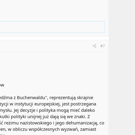
#7
ów
wiedźma z Buchenwaldu", reprezentują skrajnie
ji w instytucji europejskiej, jest postrzegana
słu. Jej decyzje i polityka mogą mieć daleko
ki polityki unijnej już dają się we znaki. Z
ść reżimu nazistowskiego i jego dehumanizację, co
eyen, w obliczu współczesnych wyzwań, zamiast