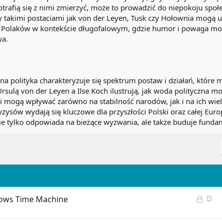
potrafią się z nimi zmierzyć, może to prowadzić do niepokoju spo
y takimi postaciami jak von der Leyen, Tusk czy Hołownia mogą u
na Polaków w kontekście długofalowym, gdzie humor i powaga m
wa.
 polityka charakteryzuje się spektrum postaw i działań, które ma
rsulą von der Leyen a Ilse Koch ilustrują, jak woda polityczna m
i mogą wpływać zarówno na stabilność narodów, jak i na ich wi
yzysów wydają się kluczowe dla przyszłości Polski oraz całej Europ
 nie tylko odpowiada na bieżące wyzwania, ale także buduje funda
Z
P
ows Time Machine
a
r
m
z