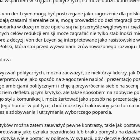
a wsparciem w kręgach politycznych, co może budzić kontrowers
 von der Leyen mogą być postrzegane jako zagrożenie dla polskie
dają czasami nierealne cele, mogą prowadzić do dezintegracji pr
ospodarka w dużej mierze opiera się na przemyśle węglowym i c
ych celów redukcji emisji może zagrażać nie tylko stabilności m
re z decyzji von der Leyen są interpretowane jako rasistowskie 
Polski, która stoi przed wyzwaniami zrównoważonego rozwoju i 
licza
yzwań politycznych, można zauważyć, że niektórzy liderzy, jak D
terpretowane jako sposób na złagodzenie napięć i prezentację 
go ambicjami politycznymi i chęcią przywrócenia siebie na scenę po
ędziem deflektującym krytykę, ale także sposobem na zdobycie po
 stylu komunikacji, może żartować jako sposób na prezentację si
zi. Jego humor w polityce, choć może być traktowany jako forma 
cesie zdobywania i utrzymania wyborczego poparcia.
ityków można zatem zauważyć pewne kontrasty, takie jak postawa
pretowany jako oznaka bezradności lub braku pomysłu na działa
 dotyka wiele postaci w polityce. W sytuacji, gdy decyzje dotycz