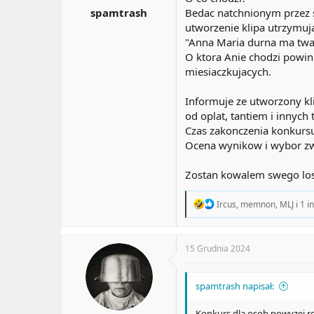
a
t
spamtrash
Bedac natchnionym przez sl
t
y
utworzenie klipa utrzymuj
u
"Anna Maria durna ma twa
O ktora Anie chodzi powin
miesiaczkujacych.
Informuje ze utworzony k
od oplat, tantiem i innych 
Czas zakonczenia konkurs
Ocena wynikow i wybor zwy
Zostan kowalem swego los
R
Ircus
,
memnon
,
MLJ
i 1 i
e
a
c
t
15 Grudnia 2024
i
o
n
spamtrash napisał:
s
:
Konkurs dla osob powyzej ro