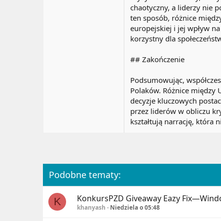
chaotyczny, a liderzy nie 
ten sposób, różnice międz
europejskiej i jej wpływ 
korzystny dla społeczeńst
## Zakończenie
Podsumowując, współczesna
Polaków. Różnice między U
decyzje kluczowych postac
przez liderów w obliczu kr
kształtują narrację, która
Podobne tematy:
KonkursPZD
Giveaway Eazy Fix—Wind
K
khanyash
Niedziela o 05:48