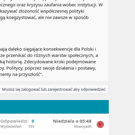
łecznego oraz kryzysu zaufania wobec instytucji. W
kazywać złożoność współczesnej polityki
ogą koegzystować, ale nie zawsze w sposób
ją daleko sięgające konsekwencje dla Polski i
oże przenikać do różnych warstw społecznych, a
elką historię. Zdecydowane kroki podejmowane
y. Politycy, poprzez swoje działania i postawy,
menty na przyszłość".
Musisz się zalogować lub zarejestrować aby odpowiedzieć
Odpowiedzi
0
Niedziela o 05:48
K
Wyświetleń
155
khanyash