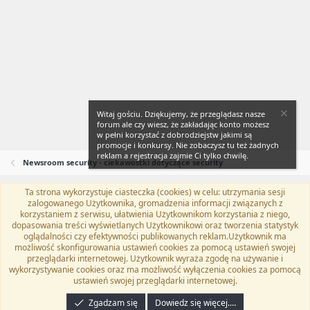
Witaj gościu. Dziękujemy, że przeglądasz nasze
forum ale czy wiesz, że zakładając konto możesz
w pełni korzystać z dobrodziejstw jakimi są
promocje i konkursy. Nie zobaczysz tu też żadnych
reklam a rejestracja zajmie Ci tylko chwilę.
Newsroom security - ciekawostki dotyczące security
Ta strona wykorzystuje ciasteczka (cookies) w celu: utrzymania sesji
Flat Awesome + (Parent DO NOT EDIT)
Polski (PL)
zalogowanego Użytkownika, gromadzenia informacji związanych z
korzystaniem z serwisu, ułatwienia Użytkownikom korzystania z niego,
Kontakt
Regulamin
Polityka prywatności
Pomoc
dopasowania treści wyświetlanych Użytkownikowi oraz tworzenia statystyk
Twitter
Kontakt
RSS
oglądalności czy efektywności publikowanych reklam.Użytkownik ma
możliwość skonfigurowania ustawień cookies za pomocą ustawień swojej
przeglądarki internetowej. Użytkownik wyraża zgodę na używanie i
wykorzystywanie cookies oraz ma możliwość wyłączenia cookies za pomocą
ustawień swojej przeglądarki internetowej.
®
Community platform by XenForo
© 2010-2024 XenForo Ltd.
Tłumaczenie
wykonane przez
programyzadarmo.net.pl
. |
Xenforo Add-ons
© by ©XenTR
|
Zgadzam się
Dowiedz się więcej.…
Email Check by MPM.PM