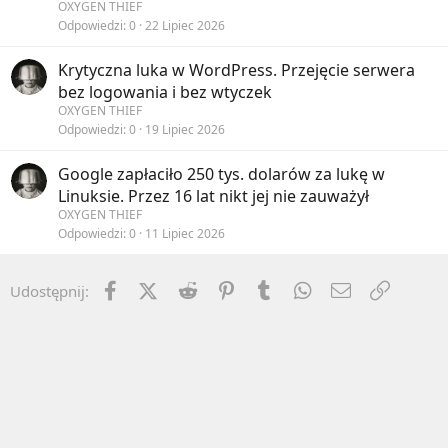
OXYGEN THIEF
Odpowiedzi
0
22 Lipiec 2026
Krytyczna luka w WordPress. Przejęcie serwera
bez logowania i bez wtyczek
OXYGEN THIEF
Odpowiedzi
0
19 Lipiec 2026
Google zapłaciło 250 tys. dolarów za lukę w
Linuksie. Przez 16 lat nikt jej nie zauważył
OXYGEN THIEF
Odpowiedzi
0
11 Lipiec 2026
Facebook
X (Twitter)
Reddit
Pinterest
Tumblr
WhatsApp
Email
Umieść 
Udostępnij: