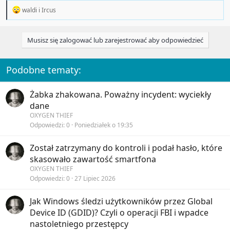
R
waldi
i
Ircus
e
a
c
Musisz się zalogować lub zarejestrować aby odpowiedzieć
t
i
o
n
Podobne tematy:
s
:
Żabka zhakowana. Poważny incydent: wyciekły
dane
OXYGEN THIEF
Odpowiedzi
0
Poniedziałek o 19:35
Został zatrzymany do kontroli i podał hasło, które
skasowało zawartość smartfona
OXYGEN THIEF
Odpowiedzi
0
27 Lipiec 2026
Jak Windows śledzi użytkowników przez Global
Device ID (GDID)? Czyli o operacji FBI i wpadce
nastoletniego przestępcy