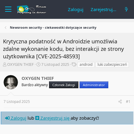
Zaloguj
Zarejestruj się
Newsroom security - ciekawostki dotyczące security
Krytyczna podatność w Androidzie umożliwia
zdalne wykonanie kodu, bez interakcji ze strony
użytkownika [CVE-2025-48593]
A
R
T
OXYGEN THIEF
7 Listopad 2025
android
luki zabezpieczeń
u
o
a
t
z
g
OXYGEN THIEF
o
p
i
Bardzo aktywny
Członek Załogi
Administrator
r
o
t
c
e
z
7 Listopad 2025
#1
m
ę
a
t
t
y
Zaloguj
lub
Zarejestruj się
aby zobaczyć!
u