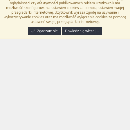
Twitter
Kontakt
RSS
oglądalności czy efektywności publikowanych reklam.Użytkownik ma
możliwość skonfigurowania ustawień cookies za pomocą ustawień swojej
przeglądarki internetowej. Użytkownik wyraża zgodę na używanie i
wykorzystywanie cookies oraz ma możliwość wyłączenia cookies za pomocą
ustawień swojej przeglądarki internetowej.
®
Community platform by XenForo
© 2010-2024 XenForo Ltd.
Tłumaczenie
wykonane przez
programyzadarmo.net.pl
. |
Xenforo Add-ons
© by ©XenTR
|
Zgadzam się
Dowiedz się więcej.…
Email Check by MPM.PM