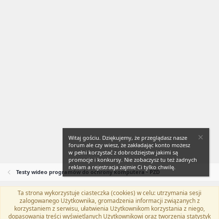
Witaj gościu. Dziękujemy, że przeglądasz nasze
forum ale czy wiesz, że zakładając konto możesz
w pełni korzystać z dobrodziejstw jakimi są
promocje i konkursy. Nie zobaczysz tu też żadnych
reklam a rejestracja zajmie Ci tylko chwilę.
Testy wideo programów do ochrony komputera - PZD
Ta strona wykorzystuje ciasteczka (cookies) w celu: utrzymania sesji
Flat Awesome + (Parent DO NOT EDIT)
Polski (PL)
zalogowanego Użytkownika, gromadzenia informacji związanych z
korzystaniem z serwisu, ułatwienia Użytkownikom korzystania z niego,
Kontakt
Regulamin
Polityka prywatności
Pomoc
dopasowania treści wyświetlanych Użytkownikowi oraz tworzenia statystyk