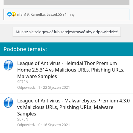
R
irfan19
,
Kamelka
,
Leszek55
i 1 inny
e
a
c
Musisz się zalogować lub zarejestrować aby odpowiedzieć
t
i
o
n
Podobne tematy:
s
:
League of Antivirus - Heimdal Thor Premium
Home 2.5.314 vs Malicious URLs, Phishing URLs,
Malware Samples
SE7EN
Odpowiedzi
1
22 Styczeń 2021
League of Antivirus - Malwarebytes Premium 4.3.0
vs Malicious URLs, Phishing URLs, Malware
Samples
SE7EN
Odpowiedzi
0
16 Styczeń 2021