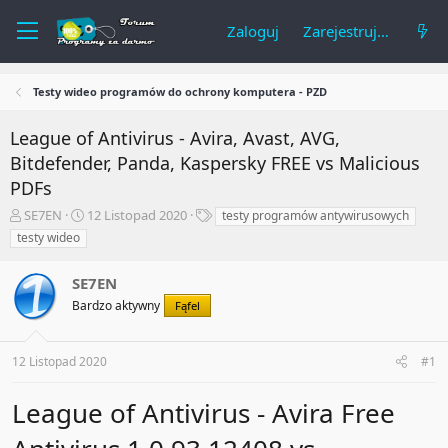
Zaloguj
Zarejestruj się
Testy wideo programów do ochrony komputera - PZD
League of Antivirus - Avira, Avast, AVG,
Bitdefender, Panda, Kaspersky FREE vs Malicious
PDFs
A
R
T
SE7EN
12 Listopad 2020
testy programów antywirusowych
u
o
a
testy wideo
t
z
g
o
p
i
SE7EN
r
o
t
c
Bardzo aktywny
Fąfel
e
z
m
ę
a
t
12 Listopad 2020
#1
t
y
u
League of Antivirus - Avira Free