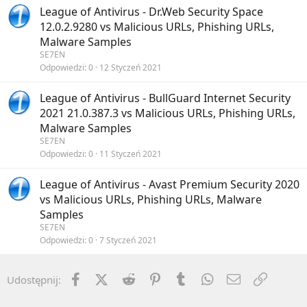
League of Antivirus - Dr.Web Security Space
12.0.2.9280 vs Malicious URLs, Phishing URLs,
Malware Samples
SE7EN
Odpowiedzi
0
12 Styczeń 2021
League of Antivirus - BullGuard Internet Security
2021 21.0.387.3 vs Malicious URLs, Phishing URLs,
Malware Samples
SE7EN
Odpowiedzi
0
11 Styczeń 2021
League of Antivirus - Avast Premium Security 2020
vs Malicious URLs, Phishing URLs, Malware
Samples
SE7EN
Odpowiedzi
0
7 Styczeń 2021
Facebook
X (Twitter)
Reddit
Pinterest
Tumblr
WhatsApp
Email
Umieść 
Udostępnij: