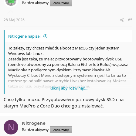
Bardzo aktywny
Zasłużony
o
n
s
:
28 Maj 2026
#5
Nitrogene napisał:
To zależy, czy chcesz mieć dualboot z MacOS czy jeden system
Windows lub Linux.
Zasada jest taka, że mając przygotowany bootowalny dysk USB
(pendrive utworzony za pomocą Balena Etcher lub Rufus) włączasz
MacBooka z podłączonym dyskiem i trzymasz klawisz Alt.
Wyskoczy Ci boot Menu z dostępnym systemem i jeśli to Linux to
możesz go odpalić nawet w trybie Live (bez instalowania). Możesz
także od razu przystąpić do instalacji systemu.
Kliknij aby rozwinąć...
Jedyne zgrzyty mogą dotyczyć konkretnych sterowników do WiFi
lub dźwięku. Ale nie jest to wielki problem bo zazwyczaj szybko
Chcę tylko linuxa. Przygotowałem już nowy dysk SSD i na
znajdziesz polecenie terminala którym pobierzesz i doinstalujesz
starym MacPro z Core Duo chce go zinstalować.
dodatkowe sterowniki. Dlatego dobrze mieć możliwość
podłączenia internetu również kablem LAN (w razie problemu z
WIFi).
Nitrogene
Z Windows jest trochę więcej zabawy z szukaniem sterowników, a i
N
wydajność jest trochę niższa niż Linux.
Bardzo aktywny
Zasłużony