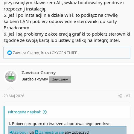
przyciśniętym klawiszem Alt, wskaż bootowalny pendrive i
rozpocznij instalację.
5. Jeśli po instalacji nie działa WiFi, to podłącz na chwilę
kalbem LAN i pobierz odpowiednie sterowniki do karty
Broadcomm.
6. Jeśli są problemy z akceleracją grafiki to pobierz sterowniki
zgodne ze swoją kartą lub ustaw grafikę na integrę Intel.
R
Zawisza Czarny
,
Ircus
i
OXYGEN THIEF
e
a
c
t
Zawisza Czarny
i
Bardzo aktywny
Zasłużony
o
n
s
:
29 Maj 2026
#7
Nitrogene napisał:
1. Pobierz program do tworzenia bootowalnego pendrive:
Zaloguj
lub
Zarejestruj się
aby zobaczyć!