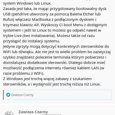
system Windows lub Linux.
Zasada jest taka, że mając przygotowany bootowalny dysk
USB (pendrive utworzony za pomocą Balena Etcher lub
Rufus) włączasz MacBooka z podłączonym dyskiem i
trzymasz klawisz Alt. Wyskoczy Ci boot Menu z dostępnym
systemem i jeśli to Linux to możesz go odpalić nawet w
trybie Live (bez instalowania). Możesz także od razu
przystąpić do instalacji systemu.
Jedyne zgrzyty mogą dotyczyć konkretnych sterowników do
WiFi lub dźwięku. Ale nie jest to wielki problem bo zazwyczaj
szybko znajdziesz polecenie terminala którym pobierzesz i
doinstalujesz dodatkowe sterowniki. Dlatego dobrze mieć
możliwość podłączenia internetu również kablem LAN (w
razie problemu z WIFi).
Z Windows jest trochę więcej zabawy z szukaniem
sterowników, a i wydajność jest trochę niższa niż Linux.
R
Zawisza Czarny
e
a
c
t
Zawisza Czarny
i