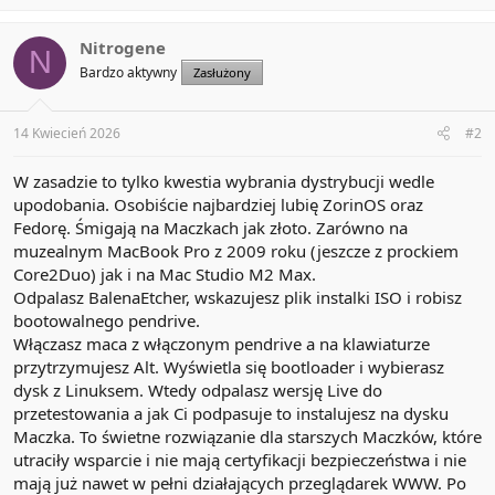
Nitrogene
N
Bardzo aktywny
Zasłużony
14 Kwiecień 2026
#2
W zasadzie to tylko kwestia wybrania dystrybucji wedle
upodobania. Osobiście najbardziej lubię ZorinOS oraz
Fedorę. Śmigają na Maczkach jak złoto. Zarówno na
muzealnym MacBook Pro z 2009 roku (jeszcze z prockiem
Core2Duo) jak i na Mac Studio M2 Max.
Odpalasz BalenaEtcher, wskazujesz plik instalki ISO i robisz
bootowalnego pendrive.
Włączasz maca z włączonym pendrive a na klawiaturze
przytrzymujesz Alt. Wyświetla się bootloader i wybierasz
dysk z Linuksem. Wtedy odpalasz wersję Live do
przetestowania a jak Ci podpasuje to instalujesz na dysku
Maczka. To świetne rozwiązanie dla starszych Maczków, które
utraciły wsparcie i nie mają certyfikacji bezpieczeństwa i nie
mają już nawet w pełni działających przeglądarek WWW. Po