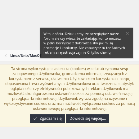
Witaj gościu. Dziękujemy, że przeglądasz nasze
forum ale czy wiesz, że zakładając konto możesz
w pełni korzystać z dobrodziejstw jakimi są
promocje i konkursy. Nie zobaczysz tu też żadnych
reklam a rejestracja zajmie Ci tylko chwilę.
Linux/Unix/MacOS
Ta strona wykorzystuje ciasteczka (cookies) w celu: utrzymania sesji
Flat Awesome + (Parent DO NOT EDIT)
Polski (PL)
zalogowanego Użytkownika, gromadzenia informacji związanych z
korzystaniem z serwisu, ułatwienia Użytkownikom korzystania z niego,
Kontakt
Regulamin
Polityka prywatności
Pomoc
dopasowania treści wyświetlanych Użytkownikowi oraz tworzenia statystyk
Twitter
Kontakt
RSS
oglądalności czy efektywności publikowanych reklam.Użytkownik ma
możliwość skonfigurowania ustawień cookies za pomocą ustawień swojej
przeglądarki internetowej. Użytkownik wyraża zgodę na używanie i
wykorzystywanie cookies oraz ma możliwość wyłączenia cookies za pomocą
ustawień swojej przeglądarki internetowej.
®
Community platform by XenForo
© 2010-2024 XenForo Ltd.
Tłumaczenie
wykonane przez
programyzadarmo.net.pl
. |
Xenforo Add-ons
© by ©XenTR
|
Zgadzam się
Dowiedz się więcej.…
Email Check by MPM.PM