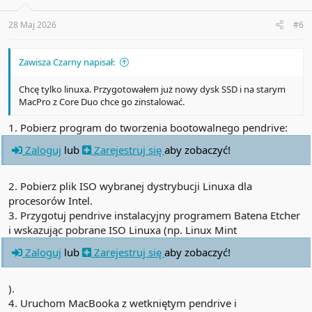
28 Maj 2026
#6
Zawisza Czarny napisał:
Chcę tylko linuxa. Przygotowałem już nowy dysk SSD i na starym
MacPro z Core Duo chce go zinstalować.
1. Pobierz program do tworzenia bootowalnego pendrive:
Zaloguj
lub
Zarejestruj się
aby zobaczyć!
2. Pobierz plik ISO wybranej dystrybucji Linuxa dla
procesorów Intel.
3. Przygotuj pendrive instalacyjny programem Batena Etcher
i wskazując pobrane ISO Linuxa (np. Linux Mint
Zaloguj
lub
Zarejestruj się
aby zobaczyć!
).
4. Uruchom MacBooka z wetkniętym pendrive i