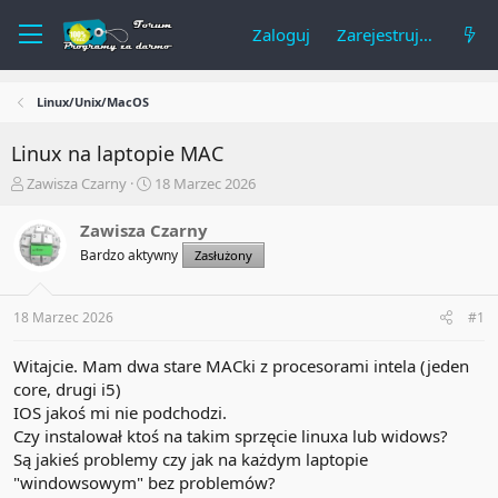
Zaloguj
Zarejestruj się
Linux/Unix/MacOS
Linux na laptopie MAC
A
R
Zawisza Czarny
18 Marzec 2026
u
o
t
z
Zawisza Czarny
o
p
Bardzo aktywny
Zasłużony
r
o
t
c
e
z
18 Marzec 2026
#1
m
ę
a
t
t
y
Witajcie. Mam dwa stare MACki z procesorami intela (jeden
u
core, drugi i5)
IOS jakoś mi nie podchodzi.
Czy instalował ktoś na takim sprzęcie linuxa lub widows?
Są jakieś problemy czy jak na każdym laptopie
"windowsowym" bez problemów?