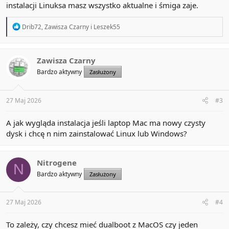
instalacji Linuksa masz wszystko aktualne i śmiga zaje.
R
Drib72
,
Zawisza Czarny
i
Leszek55
e
a
c
t
Zawisza Czarny
i
Bardzo aktywny
Zasłużony
o
n
s
:
27 Maj 2026
#3
A jak wygląda instalacja jeśli laptop Mac ma nowy czysty
dysk i chcę n nim zainstalować Linux lub Windows?
Nitrogene
N
Bardzo aktywny
Zasłużony
27 Maj 2026
#4
To zależy, czy chcesz mieć dualboot z MacOS czy jeden