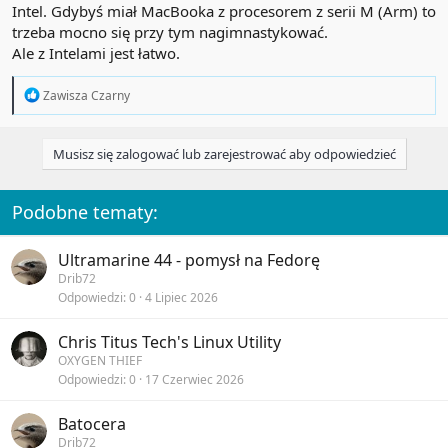
Intel. Gdybyś miał MacBooka z procesorem z serii M (Arm) to
trzeba mocno się przy tym nagimnastykować.
Ale z Intelami jest łatwo.
R
Zawisza Czarny
e
a
c
Musisz się zalogować lub zarejestrować aby odpowiedzieć
t
i
o
n
Podobne tematy:
s
:
Ultramarine 44 - pomysł na Fedorę
Drib72
Odpowiedzi
0
4 Lipiec 2026
Chris Titus Tech's Linux Utility
OXYGEN THIEF
Odpowiedzi
0
17 Czerwiec 2026
Batocera
Drib72