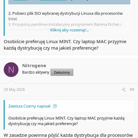
2. Pobierz plik ISO wybranej dystrybucji Linuxa dla procesorów
Intel.
3. Przygotuj pendrive instalacyjny programem Batena Etcher i
wskazując pobrane ISO Linuxa (np. Linux Mint
Kliknij aby rozwinąć...
Zaloguj
lub
Zarejestruj się
aby zobaczyć!
Osobiście preferuję Linux MINT. Czy laptop MAC przyjmie
każdą dystrybucję czy ma jakieś preferencje?
).
4. Uruchom MacBooka z wetkniętym pendrive i przyciśniętym
klawiszem Alt, wskaż bootowalny pendrive i rozpocznij instalację.
Nitrogene
N
5. Jeśli po instalacji nie działa WiFi, to podłącz na chwilę kalbem LAN
Bardzo aktywny
Zasłużony
i pobierz odpowiednie sterowniki do karty Broadcomm.
6. Jeśli są problemy z akceleracją grafiki to pobierz sterowniki
zgodne ze swoją kartą lub ustaw grafikę na integrę Intel.
29 Maj 2026
#8
Zawisza Czarny napisał:
Osobiście preferuję Linux MINT. Czy laptop MAC przyjmie każdą
dystrybucję czy ma jakieś preferencje?
W zasadzie powinna pójść każda dystrybucja dla procesorów