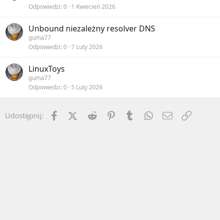
Odpowiedzi
0
1 Kwiecień 2026
Unbound niezależny resolver DNS
guma77
Odpowiedzi
0
7 Luty 2026
LinuxToys
guma77
Odpowiedzi
0
5 Luty 2026
Facebook
X (Twitter)
Reddit
Pinterest
Tumblr
WhatsApp
Email
Umieść 
Udostępnij: