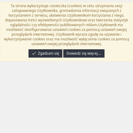
Ta strona wykorzystuje ciasteczka (cookies) w celu: utrzymania sesji
Flat Awesome + (Parent DO NOT EDIT)
Polski (PL)
zalogowanego Użytkownika, gromadzenia informacji związanych z
korzystaniem z serwisu, ułatwienia Użytkownikom korzystania z niego,
Kontakt
Regulamin
Polityka prywatności
Pomoc
dopasowania treści wyświetlanych Użytkownikowi oraz tworzenia statystyk
Twitter
Kontakt
RSS
oglądalności czy efektywności publikowanych reklam.Użytkownik ma
możliwość skonfigurowania ustawień cookies za pomocą ustawień swojej
przeglądarki internetowej. Użytkownik wyraża zgodę na używanie i
wykorzystywanie cookies oraz ma możliwość wyłączenia cookies za pomocą
ustawień swojej przeglądarki internetowej.
®
Community platform by XenForo
© 2010-2024 XenForo Ltd.
Tłumaczenie
wykonane przez
programyzadarmo.net.pl
. |
Xenforo Add-ons
© by ©XenTR
|
Zgadzam się
Dowiedz się więcej.…
Email Check by MPM.PM