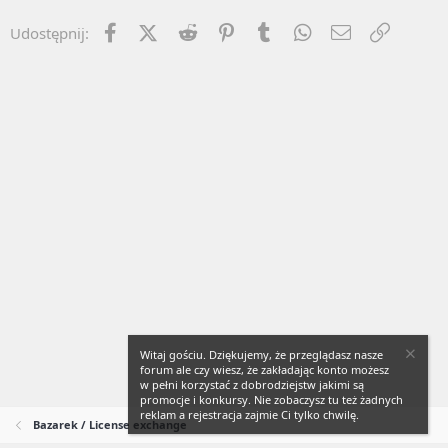
Facebook
X (Twitter)
Reddit
Pinterest
Tumblr
WhatsApp
Email
Umieść 
Udostępnij:
Witaj gościu. Dziękujemy, że przeglądasz nasze
forum ale czy wiesz, że zakładając konto możesz
w pełni korzystać z dobrodziejstw jakimi są
promocje i konkursy. Nie zobaczysz tu też żadnych
reklam a rejestracja zajmie Ci tylko chwilę.
Bazarek / License exchange