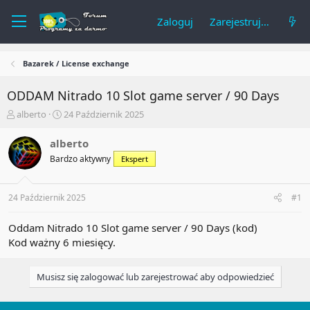
Zaloguj
Zarejestruj się
Bazarek / License exchange
ODDAM
Nitrado 10 Slot game server / 90 Days
A
R
alberto
24 Październik 2025
u
o
t
z
alberto
o
p
Bardzo aktywny
Ekspert
r
o
t
c
e
z
24 Październik 2025
#1
m
ę
a
t
t
y
Oddam Nitrado 10 Slot game server / 90 Days (kod)
u
Kod ważny 6 miesięcy.
Musisz się zalogować lub zarejestrować aby odpowiedzieć