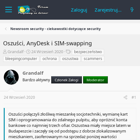
Zaloguj
Zarejestruj się
Newsroom security - ciekawostki dotyczące security
Oszuści, AnyDesk i SIM-swapping
A
R
T
Grandalf
24 Wrzesień 2020
bezpieczeństwo
u
o
a
bleepingcomputer
ochrona
oszustwa
scammers
t
z
g
o
p
i
Grandalf
r
o
t
c
Bardzo aktywny
Członek Załogi
Moderator
e
z
m
ę
a
t
24 Wrzesień 2020
#1
t
y
u
Oszuści połączyli złośliwą mieszankę socjotechniki, wymianę kart
SIM i oprogramowania do zdalnego pulpitu, aby opróżnić konta
bankowe co najmniej trzech ofiar. Oszustwa miały miejsce latem w
Budapeszcie i zaczęły się od podstępu z dobrze zlokalizowanym
mieszkaniem, zaoferowanym na sprzedaż poniżej wartości