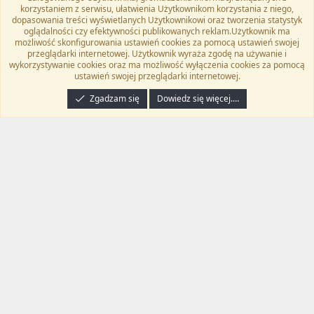
korzystaniem z serwisu, ułatwienia Użytkownikom korzystania z niego,
Kontakt
Regulamin
Polityka prywatności
Pomoc
dopasowania treści wyświetlanych Użytkownikowi oraz tworzenia statystyk
Twitter
Kontakt
RSS
oglądalności czy efektywności publikowanych reklam.Użytkownik ma
możliwość skonfigurowania ustawień cookies za pomocą ustawień swojej
przeglądarki internetowej. Użytkownik wyraża zgodę na używanie i
wykorzystywanie cookies oraz ma możliwość wyłączenia cookies za pomocą
ustawień swojej przeglądarki internetowej.
®
Community platform by XenForo
© 2010-2024 XenForo Ltd.
Tłumaczenie
wykonane przez
programyzadarmo.net.pl
. |
Xenforo Add-ons
© by ©XenTR
|
Zgadzam się
Dowiedz się więcej.…
Email Check by MPM.PM