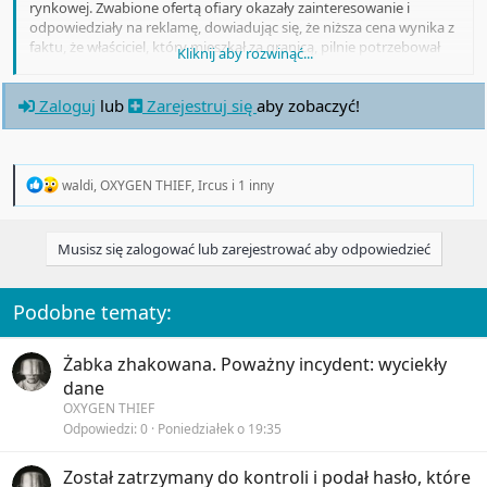
rynkowej. Zwabione ofertą ofiary okazały zainteresowanie i
odpowiedziały na reklamę, dowiadując się, że niższa cena wynika z
faktu, że właściciel, który mieszkał za granicą, pilnie potrzebował
Kliknij aby rozwinąć...
pieniędzy. I ........................
Zaloguj
lub
Zarejestruj się
aby zobaczyć!
R
waldi
,
OXYGEN THIEF
,
Ircus
i 1 inny
e
a
c
Musisz się zalogować lub zarejestrować aby odpowiedzieć
t
i
o
n
Podobne tematy:
s
:
Żabka zhakowana. Poważny incydent: wyciekły
dane
OXYGEN THIEF
Odpowiedzi
0
Poniedziałek o 19:35
Został zatrzymany do kontroli i podał hasło, które