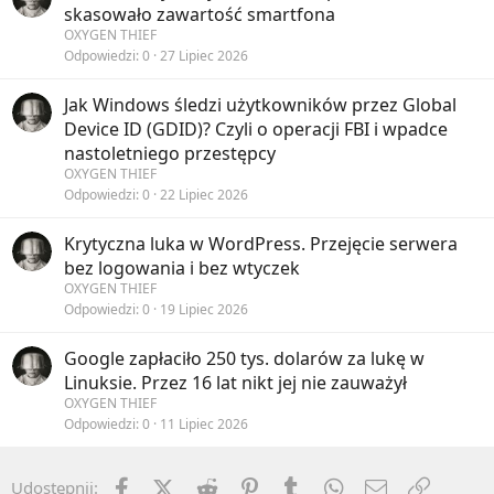
skasowało zawartość smartfona
OXYGEN THIEF
Odpowiedzi
0
27 Lipiec 2026
Jak Windows śledzi użytkowników przez Global
Device ID (GDID)? Czyli o operacji FBI i wpadce
nastoletniego przestępcy
OXYGEN THIEF
Odpowiedzi
0
22 Lipiec 2026
Krytyczna luka w WordPress. Przejęcie serwera
bez logowania i bez wtyczek
OXYGEN THIEF
Odpowiedzi
0
19 Lipiec 2026
Google zapłaciło 250 tys. dolarów za lukę w
Linuksie. Przez 16 lat nikt jej nie zauważył
OXYGEN THIEF
Odpowiedzi
0
11 Lipiec 2026
Facebook
X (Twitter)
Reddit
Pinterest
Tumblr
WhatsApp
Email
Umieść 
Udostępnij: