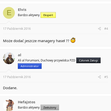
Elvis
E
Bardzo aktywny
Ekspert
17 Październik 2016
#4
Może dodać jeszcze managery haseł ??
al
Ali al Forumiani, Duchowy przywódca PZD
Członek Załogi
Administrator
17 Październik 2016
#5
Dodane.
Hefajstos
Bardzo aktywny
Zasłużony