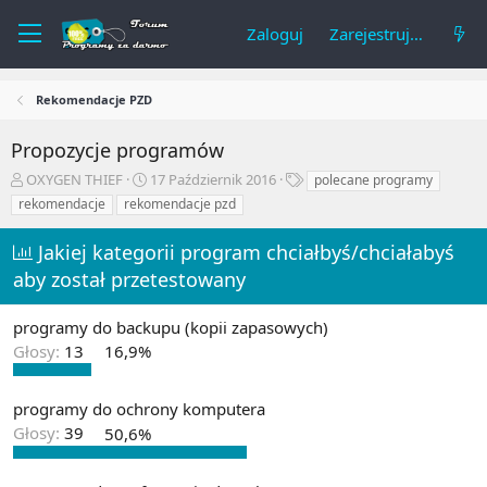
Zaloguj
Zarejestruj się
Rekomendacje PZD
Propozycje programów
A
R
T
OXYGEN THIEF
17 Październik 2016
polecane programy
u
o
a
rekomendacje
rekomendacje pzd
t
z
g
o
p
i
Jakiej kategorii program chciałbyś/chciałabyś
r
o
aby został przetestowany
t
c
e
z
m
ę
programy do backupu (kopii zapasowych)
a
t
Głosy:
13
16,9%
t
y
u
programy do ochrony komputera
Głosy:
39
50,6%