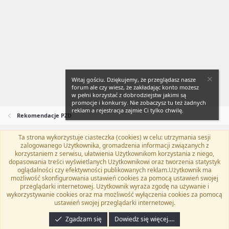
Witaj gościu. Dziękujemy, że przeglądasz nasze
forum ale czy wiesz, że zakładając konto możesz
w pełni korzystać z dobrodziejstw jakimi są
promocje i konkursy. Nie zobaczysz tu też żadnych
reklam a rejestracja zajmie Ci tylko chwilę.
Rekomendacje PZD
Ta strona wykorzystuje ciasteczka (cookies) w celu: utrzymania sesji
Flat Awesome + (Parent DO NOT EDIT)
Polski (PL)
zalogowanego Użytkownika, gromadzenia informacji związanych z
korzystaniem z serwisu, ułatwienia Użytkownikom korzystania z niego,
Kontakt
Regulamin
Polityka prywatności
Pomoc
dopasowania treści wyświetlanych Użytkownikowi oraz tworzenia statystyk
Twitter
Kontakt
RSS
oglądalności czy efektywności publikowanych reklam.Użytkownik ma
możliwość skonfigurowania ustawień cookies za pomocą ustawień swojej
przeglądarki internetowej. Użytkownik wyraża zgodę na używanie i
wykorzystywanie cookies oraz ma możliwość wyłączenia cookies za pomocą
ustawień swojej przeglądarki internetowej.
®
Community platform by XenForo
© 2010-2024 XenForo Ltd.
Tłumaczenie
wykonane przez
programyzadarmo.net.pl
. |
Xenforo Add-ons
© by ©XenTR
|
Zgadzam się
Dowiedz się więcej.…
Email Check by MPM.PM