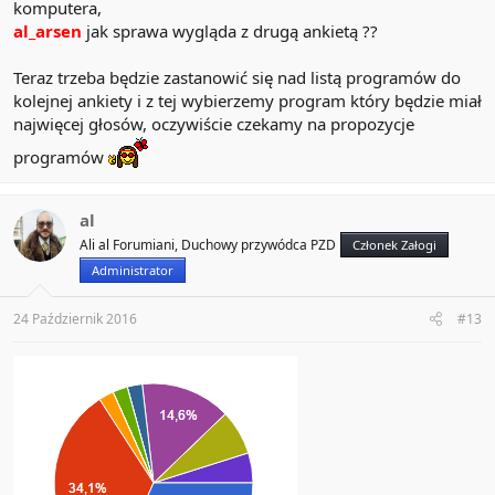
komputera,
al_arsen
jak sprawa wygląda z drugą ankietą ??
Teraz trzeba będzie zastanowić się nad listą programów do
kolejnej ankiety i z tej wybierzemy program który będzie miał
najwięcej głosów, oczywiście czekamy na propozycje
programów
al
Ali al Forumiani, Duchowy przywódca PZD
Członek Załogi
Administrator
24 Październik 2016
#13