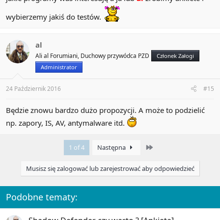
wybierzemy jakiś do testów.
al
Ali al Forumiani, Duchowy przywódca PZD
Członek Załogi
Administrator
24 Październik 2016
#15
Będzie znowu bardzo dużo propozycji. A może to podzielić
np. zapory, IS, AV, antymalware itd.
Last
1 of 4
Następna
Musisz się zalogować lub zarejestrować aby odpowiedzieć
Podobne tematy:
A