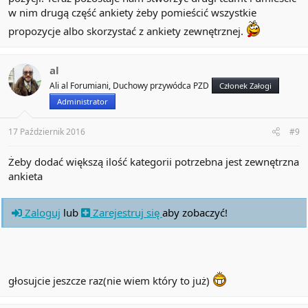
w nim drugą część ankiety żeby pomieścić wszystkie
propozycje albo skorzystać z ankiety zewnętrznej.
al
Ali al Forumiani, Duchowy przywódca PZD
Członek Załogi
Administrator
17 Październik 2016
#9
Żeby dodać większą ilość kategorii potrzebna jest zewnętrzna
ankieta
Zaloguj
lub
Zarejestruj się
aby zobaczyć!
głosujcie jeszcze raz(nie wiem który to już)