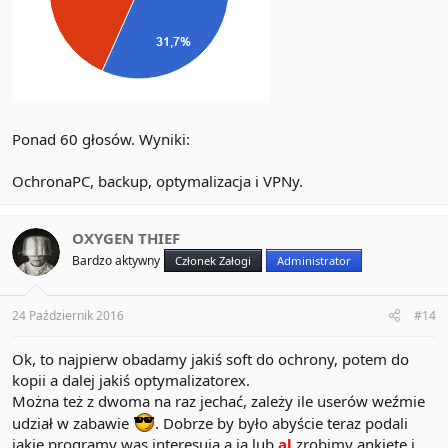
Ponad 60 głosów. Wyniki:
OchronaPC, backup, optymalizacja i VPNy.
OXYGEN THIEF
Bardzo aktywny
Członek Załogi
Administrator
24 Październik 2016
#14
Ok, to najpierw obadamy jakiś soft do ochrony, potem do
kopii a dalej jakiś optymalizatorex.
Można też z dwoma na raz jechać, zależy ile userów weźmie
udział w zabawie
. Dobrze by było abyście teraz podali
jakie programy was interesują a ja lub
al
zrobimy ankiete i