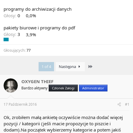
programy do archiwizacji danych
Głosy:
0
0,0%
pakiety biurowe i programy do pdf
Głosy:
3
3,9%
Głosujących
77
Last
1 of 4
Następna
OXYGEN THIEF
Bardzo aktywny
Członek Załogi
Administrator
17 Październik 2016
#1
Ok, zrobiłem małą ankietę oczywiście można dodać więcej
pozycji / kategorii (jeśli macie propozycje to piszcie i
dodam).Na początek wybierzemy kategorie a potem jakiś