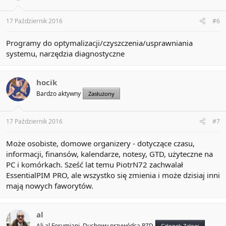
17 Październik 2016
#6
Programy do optymalizacji/czyszczenia/usprawniania
systemu, narzędzia diagnostyczne
hocik
Bardzo aktywny
Zasłużony
17 Październik 2016
#7
Może osobiste, domowe organizery - dotyczące czasu,
informacji, finansów, kalendarze, notesy, GTD, użyteczne na
PC i komórkach. Sześć lat temu PiotrN72 zachwalał
EssentialPIM PRO, ale wszystko się zmienia i może dzisiaj inni
mają nowych faworytów.
al
Ali al Forumiani, Duchowy przywódca PZD
Członek Załogi