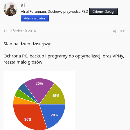
al
Ali al Forumiani, Duchowy przywódca PZD
Członek Załogi
Administrator
18 Październik 2016
#10
Stan na dzień dzisiejszy:
Ochrona PC, backup i programy do optymalizacji oraz VPNy,
reszta mało głosów