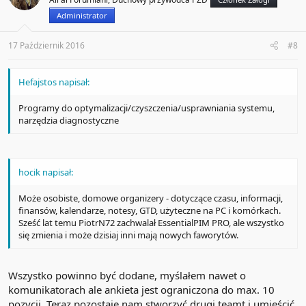
Administrator
17 Październik 2016
#8
Hefajstos napisał:
Programy do optymalizacji/czyszczenia/usprawniania systemu,
narzędzia diagnostyczne
hocik napisał:
Może osobiste, domowe organizery - dotyczące czasu, informacji,
finansów, kalendarze, notesy, GTD, użyteczne na PC i komórkach.
Sześć lat temu PiotrN72 zachwalał EssentialPIM PRO, ale wszystko
się zmienia i może dzisiaj inni mają nowych faworytów.
Wszystko powinno być dodane, myślałem nawet o
komunikatorach ale ankieta jest ograniczona do max. 10
pozycji. Teraz pozostaje nam stworzyć drugi teamt i umieścić