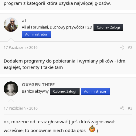
program z kategorii która uzyska najwięcej głosów.
al
Ali al Forumiani, Duchowy przywódca PZD
Członek Załogi
Administrator
17 Październik 2016
#2
Dodałem programy do pobierania i wymiany plików - idm,
eaglejet, torrenty I takie tam
OXYGEN THIEF
Bardzo aktywny
Członek Załogi
Administrator
17 Październik 2016
#3
ok, możecie od teraz głosować ( jeśli ktoś zagłosował
wcześniej to ponownie niech odda głos
)