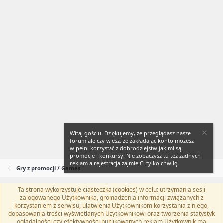
Witaj gościu. Dziękujemy, że przeglądasz nasze
forum ale czy wiesz, że zakładając konto możesz
w pełni korzystać z dobrodziejstw jakimi są
promocje i konkursy. Nie zobaczysz tu też żadnych
reklam a rejestracja zajmie Ci tylko chwilę.
Gry z promocji / Games
Ta strona wykorzystuje ciasteczka (cookies) w celu: utrzymania sesji
Flat Awesome + (Parent DO NOT EDIT)
Polski (PL)
zalogowanego Użytkownika, gromadzenia informacji związanych z
korzystaniem z serwisu, ułatwienia Użytkownikom korzystania z niego,
Kontakt
Regulamin
Polityka prywatności
Pomoc
dopasowania treści wyświetlanych Użytkownikowi oraz tworzenia statystyk
Twitter
Kontakt
RSS
oglądalności czy efektywności publikowanych reklam.Użytkownik ma