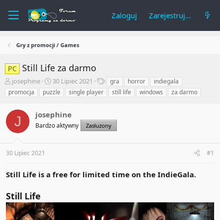
Zaloguj
Zarejestruj się
Gry z promocji / Games
Still Life za darmo
PC
A
R
T
josephine
30 Lipiec 2021
gra
horror
indiegala
u
o
a
promocja
puzzle
single player
still life
windows
za darmo
t
z
g
o
p
i
josephine
r
o
J
t
c
Bardzo aktywny
Zasłużony
e
z
m
ę
a
t
30 Lipiec 2021
#1
t
y
u
Still Life is a free for limited time on the IndieGala.
Still Life