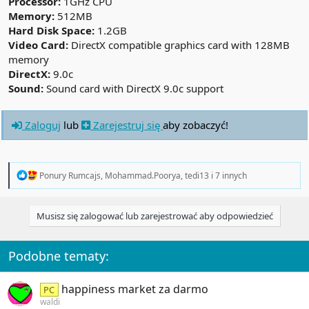
Processor:
1GHz CPU
Memory:
512MB
Hard Disk Space:
1.2GB
Video Card:
DirectX compatible graphics card with 128MB
memory
DirectX:
9.0c
Sound:
Sound card with DirectX 9.0c support
Zaloguj
lub
Zarejestruj się
aby zobaczyć!
R
Ponury Rumcajs
,
Mohammad.Poorya
,
tedi13
i 7 innych
e
a
c
Musisz się zalogować lub zarejestrować aby odpowiedzieć
t
i
o
n
Podobne tematy:
s
:
happiness market za darmo
PC
waldi