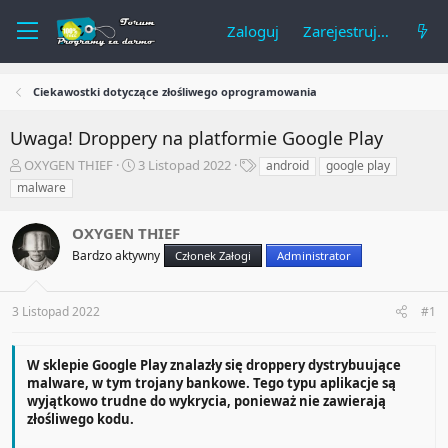
Zaloguj
Zarejestruj się
Ciekawostki dotyczące złośliwego oprogramowania
Uwaga! Droppery na platformie Google Play
A
R
T
OXYGEN THIEF
3 Listopad 2022
android
google play
u
o
a
malware
t
z
g
o
p
i
OXYGEN THIEF
r
o
t
c
Bardzo aktywny
Członek Załogi
Administrator
e
z
m
ę
a
t
3 Listopad 2022
#1
t
y
u
W sklepie Google Play znalazły się droppery dystrybuujące
malware, w tym trojany bankowe. Tego typu aplikacje są
wyjątkowo trudne do wykrycia, ponieważ nie zawierają
złośliwego kodu.