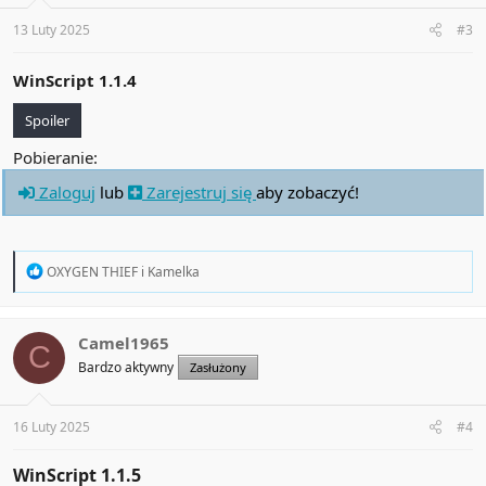
13 Luty 2025
#3
WinScript 1.1.4
Spoiler
Pobieranie:
Zaloguj
lub
Zarejestruj się
aby zobaczyć!
R
OXYGEN THIEF
i
Kamelka
e
a
c
t
Camel1965
C
i
Bardzo aktywny
Zasłużony
o
n
s
:
16 Luty 2025
#4
WinScript 1.1.5​