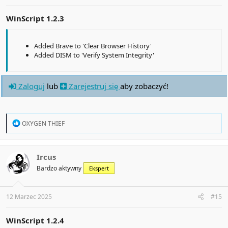
WinScript 1.2.3
Added Brave to 'Clear Browser History'
Added DISM to 'Verify System Integrity'
Zaloguj
lub
Zarejestruj się
aby zobaczyć!
R
OXYGEN THIEF
e
a
c
t
Ircus
i
Bardzo aktywny
Ekspert
o
n
s
:
12 Marzec 2025
#15
WinScript 1.2.4