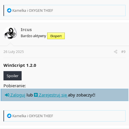
R
Kamelka
i
OXYGEN THIEF
e
a
c
t
Ircus
i
Bardzo aktywny
Ekspert
o
n
s
:
26 Luty 2025
#9
WinScript 1.2.0
Spoiler
Pobieranie:
Zaloguj
lub
Zarejestruj się
aby zobaczyć!
R
Kamelka
i
OXYGEN THIEF
e
a