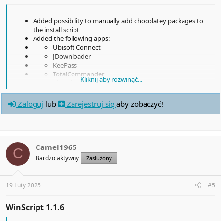
Added possibility to manually add chocolatey packages to
the install script
Added the following apps:
Ubisoft Connect
JDownloader
KeePass
TotalCommander
Kliknij aby rozwinąć...
VirtualBox
Plex
Jellyfin
Zaloguj
lub
Zarejestruj się
aby zobaczyć!
MuseScore
Stremio
Clink
Cursor
Docker Desktop
Camel1965
C
Rust
Bardzo aktywny
Zasłużony
OhMyPosh
19 Luty 2025
#5
The desktop app may be flagged as a threat by Windows Defender;
however, this is a false positive. This occurs because the scripts you
create with WinScript can modify system settings. Rest assured,
WinScript 1.1.6​
WinScript is safe, transparent, and open-source.