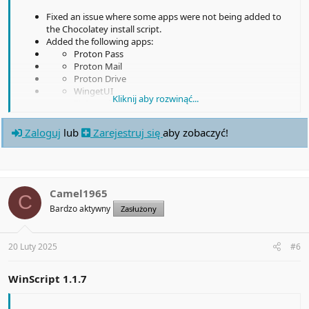
Fixed an issue where some apps were not being added to
the Chocolatey install script.
Added the following apps:
Proton Pass
Proton Mail
Proton Drive
WingetUI
Kliknij aby rozwinąć...
FXSound
BitDefender
Snappy Driver Installer
Zaloguj
lub
Zarejestruj się
aby zobaczyć!
The desktop app may be flagged as a threat by Windows Defender;
however, this is a false positive. This occurs because the scripts you
create with WinScript can modify system settings. Rest assured,
Camel1965
C
WinScript is safe, transparent, and open-source.
Bardzo aktywny
Zasłużony
20 Luty 2025
#6
WinScript 1.1.7