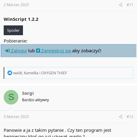
:
2 Marzec 2025
#11
WinScript 1.2.2
Spoiler
Pobieranie:
Zaloguj
lub
Zarejestruj się
aby zobaczyć!
R
waldi
,
Kamelka
i
OXYGEN THIEF
e
a
c
t
Sorgi
S
i
Bardzo aktywny
o
n
s
:
3 Marzec 2025
#12
Panowie a ja z takim pytanie . Czy ten program jest
bezpieczny ktoś go już używał ,warto ?