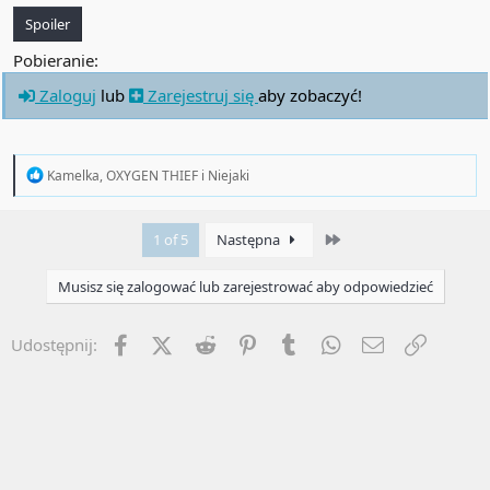
Spoiler
Pobieranie:
Zaloguj
lub
Zarejestruj się
aby zobaczyć!
R
Kamelka
,
OXYGEN THIEF
i
Niejaki
e
a
c
Last
1 of 5
Następna
t
i
o
Musisz się zalogować lub zarejestrować aby odpowiedzieć
n
s
:
Facebook
X (Twitter)
Reddit
Pinterest
Tumblr
WhatsApp
Email
Umieść 
Udostępnij: