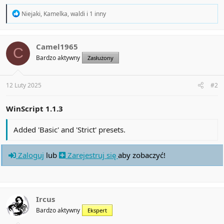
R
Niejaki
,
Kamelka
,
waldi
i 1 inny
e
a
c
t
Camel1965
C
i
Bardzo aktywny
Zasłużony
o
n
s
:
12 Luty 2025
#2
WinScript 1.1.3
Added 'Basic' and 'Strict' presets.
Zaloguj
lub
Zarejestruj się
aby zobaczyć!
Ircus
Bardzo aktywny
Ekspert