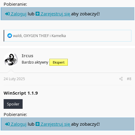
Pobieranie:
Zaloguj
lub
Zarejestruj się
aby zobaczyć!
R
waldi
,
OXYGEN THIEF
i
Kamelka
e
a
c
t
Ircus
i
Bardzo aktywny
Ekspert
o
n
s
:
24 Luty 2025
#8
WinScript 1.1.9
Spoiler
Pobieranie:
Zaloguj
lub
Zarejestruj się
aby zobaczyć!