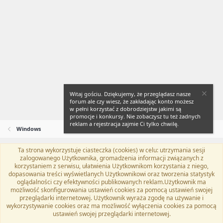
Witaj gościu. Dziękujemy, że przeglądasz nasze
forum ale czy wiesz, że zakładając konto możesz
w pełni korzystać z dobrodziejstw jakimi są
promocje i konkursy. Nie zobaczysz tu też żadnych
reklam a rejestracja zajmie Ci tylko chwilę.
Windows
Ta strona wykorzystuje ciasteczka (cookies) w celu: utrzymania sesji
Flat Awesome + (Parent DO NOT EDIT)
Polski (PL)
zalogowanego Użytkownika, gromadzenia informacji związanych z
korzystaniem z serwisu, ułatwienia Użytkownikom korzystania z niego,
Kontakt
Regulamin
Polityka prywatności
Pomoc
dopasowania treści wyświetlanych Użytkownikowi oraz tworzenia statystyk
Twitter
Kontakt
RSS
oglądalności czy efektywności publikowanych reklam.Użytkownik ma
możliwość skonfigurowania ustawień cookies za pomocą ustawień swojej
przeglądarki internetowej. Użytkownik wyraża zgodę na używanie i
wykorzystywanie cookies oraz ma możliwość wyłączenia cookies za pomocą
ustawień swojej przeglądarki internetowej.
®
Community platform by XenForo
© 2010-2024 XenForo Ltd.
Tłumaczenie