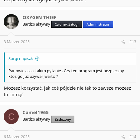
OXYGEN THIEF
Bardzo aktywny
Członek Załogi
Administrator
3 Marzec 2025
#13
Sorgi napisał:
Panowie a ja z takim pytanie . Czy ten program jest bezpieczny
ktoś go już używał ,warto ?
Możesz korzystać, jak coś pójdzie nie tak to zawsze możesz
to cofnąć.
Camel1965
C
Bardzo aktywny
Zasłużony
6 Marzec 2025
#14