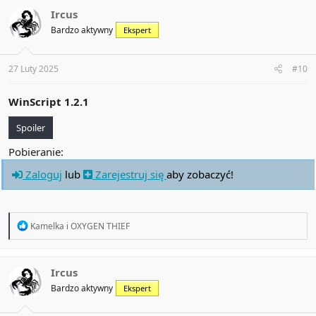
c
t
Ircus
i
Bardzo aktywny
Ekspert
o
n
s
:
27 Luty 2025
#10
WinScript 1.2.1
Spoiler
Pobieranie:
Zaloguj
lub
Zarejestruj się
aby zobaczyć!
R
Kamelka
i
OXYGEN THIEF
e
a
c
t
Ircus
i
Bardzo aktywny
Ekspert
o
n
s