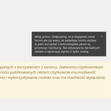
Witaj gościu. Dziękujemy, że przeglądasz nasze
forum ale czy wiesz, że zakładając konto możesz
w pełni korzystać z dobrodziejstw jakimi są
promocje i konkursy. Nie zobaczysz tu też żadnych
reklam a rejestracja zajmie Ci tylko chwilę.
iązanych z korzystaniem z serwisu, ułatwienia Użytkownikom
Twitter
Kontakt
RSS
lamin
Polityka prywatności
Pomoc
tywności publikowanych reklam.Użytkownik ma możliwość
nie i wykorzystywanie cookies oraz ma możliwość wyłączenia
d-ons
© by ©XenTR
|
Email Check by MPM.PM