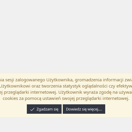
mania sesji zalogowanego Użytkownika, gromadzenia informacji zw
okość
Polski (PL)
Kontakt
Regu
h Użytkownikowi oraz tworzenia statystyk oglądalności czy efek
j przeglądarki internetowej. Użytkownik wyraża zgodę na używa
cookies za pomocą ustawień swojej przeglądarki internetowej.
Zgadzam się
Dowiedz się więcej.…
24 XenForo Ltd.
Tłumaczenie wykonane przez
programyzadarmo.net.pl
. |
Xenforo Ad