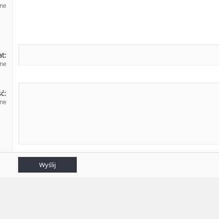
ne
at
ne
ć
ne
Wyślij