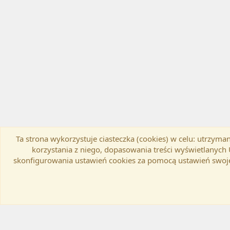
Ta strona wykorzystuje ciasteczka (cookies) w celu: utrzy
Flat Awesome + (Parent DO NOT EDIT)
Zmień szer
korzystania z niego, dopasowania treści wyświetlanyc
skonfigurowania ustawień cookies za pomocą ustawień swoje
®
Community platform by XenForo
© 2010-20