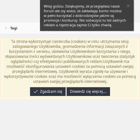
Witaj gościu. Dziękujemy, że przeglądasz nasze
forum ale czy wiesz, że zakładając konto możesz
w pełni korzystać z dobrodziejstw jakimi są
promocje i konkursy. Nie zobaczysz tu też żadnych
reklam a rejestracja zajmie Ci tylko chwilę.
Tagi
Ta strona wykorzystuje ciasteczka (cookies) w celu: utrzymania sesji
Flat Awesome + (Parent DO NOT EDIT)
Polski (PL)
zalogowanego Użytkownika, gromadzenia informacji związanych z
korzystaniem z serwisu, ułatwienia Użytkownikom korzystania z niego,
Kontakt
Regulamin
Polityka prywatności
Pomoc
dopasowania treści wyświetlanych Użytkownikowi oraz tworzenia statystyk
Twitter
Kontakt
RSS
oglądalności czy efektywności publikowanych reklam.Użytkownik ma
możliwość skonfigurowania ustawień cookies za pomocą ustawień swojej
przeglądarki internetowej. Użytkownik wyraża zgodę na używanie i
wykorzystywanie cookies oraz ma możliwość wyłączenia cookies za pomocą
ustawień swojej przeglądarki internetowej.
®
Community platform by XenForo
© 2010-2024 XenForo Ltd.
Tłumaczenie
wykonane przez
programyzadarmo.net.pl
. |
Xenforo Add-ons
© by ©XenTR
|
Zgadzam się
Dowiedz się więcej.…
Email Check by MPM.PM