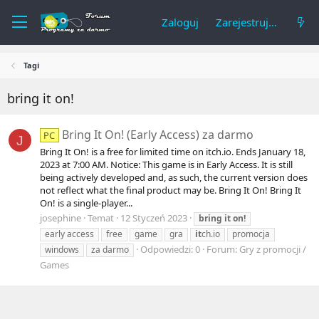
Zaloguj
Zarejestruj się
Tagi
bring it on!
Bring It On! (Early Access) za darmo
PC
J
Bring It On! is a free for limited time on itch.io. Ends January 18,
2023 at 7:00 AM. Notice: This game is in Early Access. It is still
being actively developed and, as such, the current version does
not reflect what the final product may be. Bring It On! Bring It
On! is a single-player...
josephine
Temat
12 Styczeń 2023
bring
it
on!
early access
free
game
gra
it
ch.io
promocja
Odpowiedzi: 0
Forum:
Gry z promocji /
windows
za darmo
Games