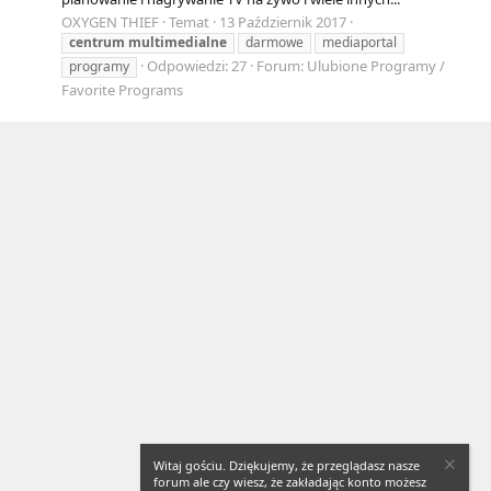
OXYGEN THIEF
Temat
13 Październik 2017
centrum
multimedialne
darmowe
mediaportal
Odpowiedzi: 27
Forum:
Ulubione Programy /
programy
Favorite Programs
Witaj gościu. Dziękujemy, że przeglądasz nasze
forum ale czy wiesz, że zakładając konto możesz