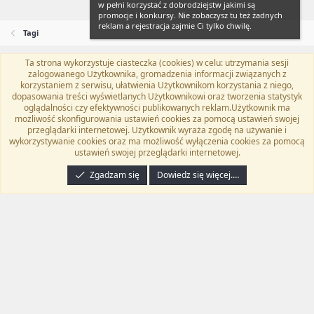
w pełni korzystać z dobrodziejstw jakimi są
promocje i konkursy. Nie zobaczysz tu też żadnych
reklam a rejestracja zajmie Ci tylko chwilę.
Tagi
Ta strona wykorzystuje ciasteczka (cookies) w celu: utrzymania sesji
Flat Awesome + (Parent DO NOT EDIT)
Polski (PL)
zalogowanego Użytkownika, gromadzenia informacji związanych z
korzystaniem z serwisu, ułatwienia Użytkownikom korzystania z niego,
Kontakt
Regulamin
Polityka prywatności
Pomoc
dopasowania treści wyświetlanych Użytkownikowi oraz tworzenia statystyk
Twitter
Kontakt
RSS
oglądalności czy efektywności publikowanych reklam.Użytkownik ma
możliwość skonfigurowania ustawień cookies za pomocą ustawień swojej
przeglądarki internetowej. Użytkownik wyraża zgodę na używanie i
wykorzystywanie cookies oraz ma możliwość wyłączenia cookies za pomocą
ustawień swojej przeglądarki internetowej.
®
Community platform by XenForo
© 2010-2024 XenForo Ltd.
Tłumaczenie
wykonane przez
programyzadarmo.net.pl
. |
Xenforo Add-ons
© by ©XenTR
|
Zgadzam się
Dowiedz się więcej.…
Email Check by MPM.PM