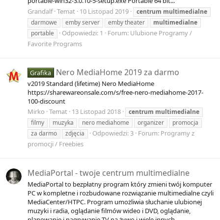
portable-win32-3.0.10-5-setup.exe Portable 64 bit...
Grandalf
Temat
10 Listopad 2019
centrum
multimedialne
darmowe
emby server
emby theater
multimedialne
Odpowiedzi: 1
Forum:
Ulubione Programy /
portable
Favorite Programs
Nero MediaHome 2019 za darmo
Grafika
v2019 Standard (lifetime) Nero MediaHome
https://sharewareonsale.com/s/free-nero-mediahome-2017-
100-discount
Mirko
Temat
13 Listopad 2018
centrum
multimedialne
filmy
muzyka
nero mediahome
organizer
promocja
Odpowiedzi: 3
Forum:
Programy z
za darmo
zdjęcia
promocji / Freebies
MediaPortal - twoje centrum multimedialne
MediaPortal to bezpłatny program który zmieni twój komputer
PC w kompletne i rozbudowane rozwiązanie multimedialne czyli
MediaCenter/HTPC. Program umożliwia słuchanie ulubionej
muzyki i radia, oglądanie filmów wideo i DVD, oglądanie,
planowanie i nagrywanie TV na żywo i wiele innych...