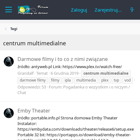
Zaloguj
Zarejestruj się
Tagi
centrum multimedialne
Darmowe filmy i to co z nimi związane
źródło: antyweb.pl Link: https://www.plex.tv/watch-free/
Grandalf
Temat
6 Grudnia 2019
centrum
multimedialne
darmowe filmy
filmy
ipla
multimedia
plex
tvp
vod
Odpowiedzi: 53
Forum:
Pogadanka o wszystkim i o niczym /
Chat
Emby Theater
źródło: portable.info.pl Strona domowa Emby Theater
Instalator:
https://embydata.com/downloads/theater/release6/setup.exe
Portable 32 bit: https://portapps.io/download/emby-theater-