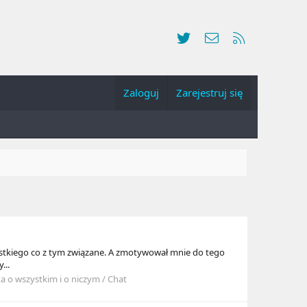
Twitter
Kontakt
RSS
Zaloguj
Zarejestruj się
ystkiego co z tym związane. A zmotywował mnie do tego
...
 o wszystkim i o niczym / Chat