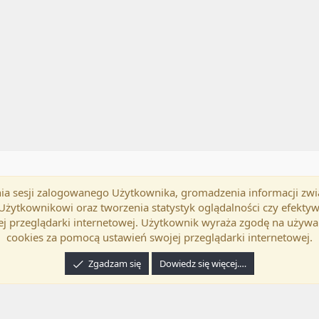
mania sesji zalogowanego Użytkownika, gromadzenia informacji zw
okość
Polski (PL)
Kontakt
Regu
h Użytkownikowi oraz tworzenia statystyk oglądalności czy efek
j przeglądarki internetowej. Użytkownik wyraża zgodę na używa
cookies za pomocą ustawień swojej przeglądarki internetowej.
Zgadzam się
Dowiedz się więcej.…
24 XenForo Ltd.
Tłumaczenie wykonane przez
programyzadarmo.net.pl
. |
Xenforo Ad