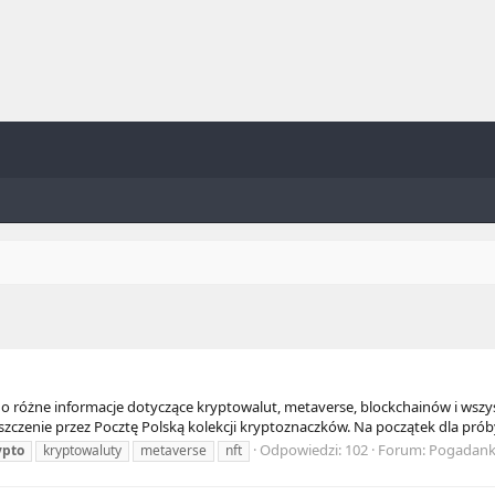
o różne informacje dotyczące kryptowalut, metaverse, blockchainów i wsz
czenie przez Pocztę Polską kolekcji kryptoznaczków. Na początek dla próby
Odpowiedzi: 102
Forum:
Pogadanka
ypto
kryptowaluty
metaverse
nft