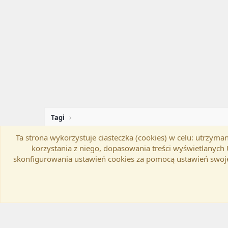
Tagi
Ta strona wykorzystuje ciasteczka (cookies) w celu: utrzy
Flat Awesome + (Parent DO NOT EDIT)
Zmień szer
korzystania z niego, dopasowania treści wyświetlanyc
skonfigurowania ustawień cookies za pomocą ustawień swoje
®
Community platform by XenForo
© 2010-20