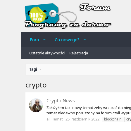
Fora
Co nowego?
Ostatnie aktywności
Rejestracja
Tagi
crypto
Crypto News
Założyłem taki nowy temat żeby wrzucać do nieg
temat niedawno poruszony na forum czyli wypusz
al
Temat
25 Październik 2022
blockchain
cr