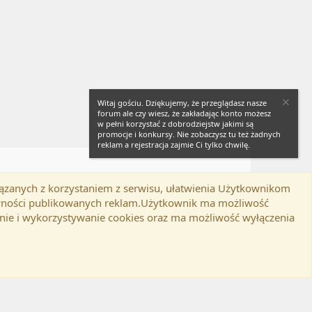
Witaj gościu. Dziękujemy, że przeglądasz nasze
forum ale czy wiesz, że zakładając konto możesz
w pełni korzystać z dobrodziejstw jakimi są
promocje i konkursy. Nie zobaczysz tu też żadnych
reklam a rejestracja zajmie Ci tylko chwilę.
iązanych z korzystaniem z serwisu, ułatwienia Użytkownikom
Twitter
Kontakt
RSS
lamin
Polityka prywatności
Pomoc
tywności publikowanych reklam.Użytkownik ma możliwość
nie i wykorzystywanie cookies oraz ma możliwość wyłączenia
d-ons
© by ©XenTR
|
Email Check by MPM.PM