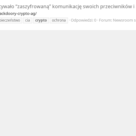
ytywało “zaszyfrowaną” komunikację swoich przeciwników i
-backdoory-crypto-ag/
Odpowiedzi: 0
Forum:
Newsroom sec
pieczeństwo
cia
crypto
ochrona