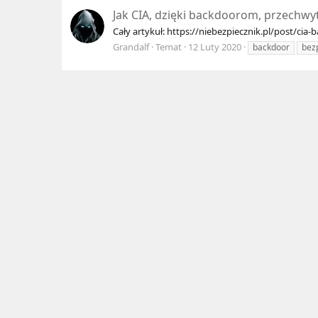
Jak CIA, dzięki backdoorom, przechw
Cały artykuł: https://niebezpiecznik.pl/post/cia
Grandalf
Temat
12 Luty 2020
backdoor
bez