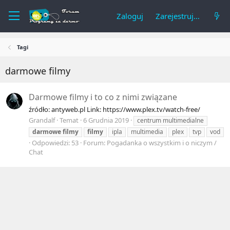
Zaloguj
Zarejestruj się
Tagi
darmowe filmy
Darmowe filmy i to co z nimi związane
źródło: antyweb.pl Link: https://www.plex.tv/watch-free/
Grandalf
Temat
6 Grudnia 2019
centrum multimedialne
darmowe
filmy
filmy
ipla
multimedia
plex
tvp
vod
Odpowiedzi: 53
Forum:
Pogadanka o wszystkim i o niczym /
Chat