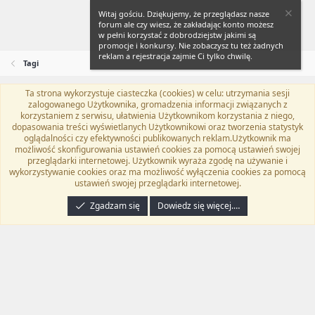
Witaj gościu. Dziękujemy, że przeglądasz nasze
forum ale czy wiesz, że zakładając konto możesz
w pełni korzystać z dobrodziejstw jakimi są
promocje i konkursy. Nie zobaczysz tu też żadnych
reklam a rejestracja zajmie Ci tylko chwilę.
Tagi
Ta strona wykorzystuje ciasteczka (cookies) w celu: utrzymania sesji
Flat Awesome + (Parent DO NOT EDIT)
Polski (PL)
zalogowanego Użytkownika, gromadzenia informacji związanych z
korzystaniem z serwisu, ułatwienia Użytkownikom korzystania z niego,
Kontakt
Regulamin
Polityka prywatności
Pomoc
dopasowania treści wyświetlanych Użytkownikowi oraz tworzenia statystyk
Twitter
Kontakt
RSS
oglądalności czy efektywności publikowanych reklam.Użytkownik ma
możliwość skonfigurowania ustawień cookies za pomocą ustawień swojej
przeglądarki internetowej. Użytkownik wyraża zgodę na używanie i
wykorzystywanie cookies oraz ma możliwość wyłączenia cookies za pomocą
ustawień swojej przeglądarki internetowej.
®
Community platform by XenForo
© 2010-2024 XenForo Ltd.
Tłumaczenie
wykonane przez
programyzadarmo.net.pl
. |
Xenforo Add-ons
© by ©XenTR
|
Zgadzam się
Dowiedz się więcej.…
Email Check by MPM.PM