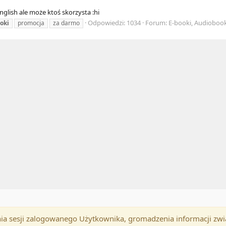
lish ale może ktoś skorzysta :hi
Odpowiedzi: 1034
Forum:
E-booki, Audiobooki
oki
promocja
za darmo
mania sesji zalogowanego Użytkownika, gromadzenia informacji zw