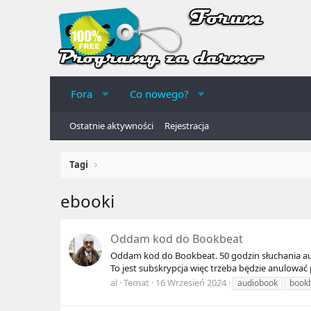
Fora
Co nowego?
Ostatnie aktywności
Rejestracja
Tagi
ebooki
Oddam kod do Bookbeat
Oddam kod do Bookbeat. 50 godzin słuchania au
To jest subskrypcja więc trzeba będzie anulowa
al
Temat
16 Wrzesień 2024
audiobook
book