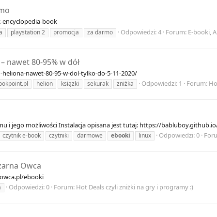
rmo
-2-encyclopedia-book
Odpowiedzi: 4
Forum:
E-booki, A
a
playstation 2
promocja
za darmo
 – nawet 80-95% w dół
-heliona-nawet-80-95-w-dol-tylko-do-5-11-2020/
Odpowiedzi: 1
Forum:
Hot
ookpoint.pl
helion
ksiązki
sekurak
zniżka
 jego możliwości Instalacja opisana jest tutaj: https://babluboy.github.i
Odpowiedzi: 0
For
czytnik e-book
czytniki
darmowe
ebooki
linux
zarna Owca
aowca.pl/ebooki
Odpowiedzi: 0
Forum:
Hot Deals czyli zniżki na gry i programy :)
a