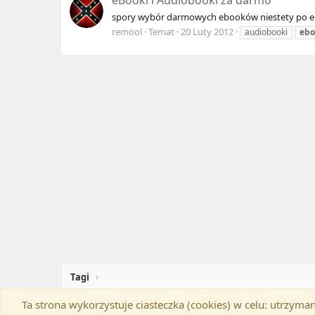
eBooki i Audiobooki za darmo
spory wybór darmowych ebooków niestety po eng
remool
Temat
20 Luty 2012
audiobooki
ebo
Tagi
Ta strona wykorzystuje ciasteczka (cookies) w celu: utrzy