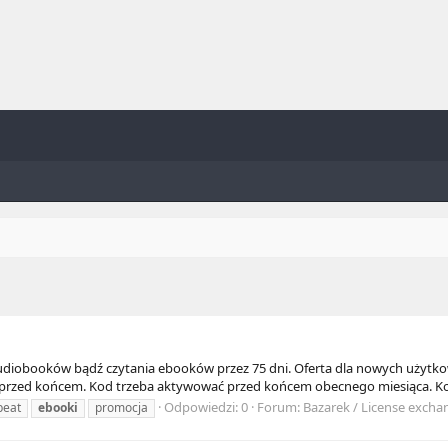
diobooków bądź czytania ebooków przez 75 dni. Oferta dla nowych użytkown
ć przed końcem. Kod trzeba aktywować przed końcem obecnego miesiąca. Ko
Odpowiedzi: 0
Forum:
Bazarek / License excha
beat
ebooki
promocja