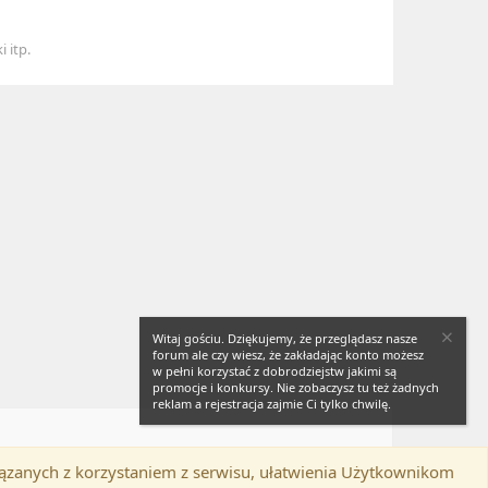
 itp.
Witaj gościu. Dziękujemy, że przeglądasz nasze
forum ale czy wiesz, że zakładając konto możesz
w pełni korzystać z dobrodziejstw jakimi są
promocje i konkursy. Nie zobaczysz tu też żadnych
reklam a rejestracja zajmie Ci tylko chwilę.
iązanych z korzystaniem z serwisu, ułatwienia Użytkownikom