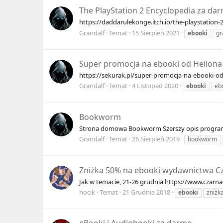
The PlayStation 2 Encyclopedia za da
https://daddarulekonge.itch.io/the-playstation
Grandalf
Temat
15 Sierpień 2021
ebooki
gr
Super promocja na ebooki od Heliona
https://sekurak.pl/super-promocja-na-ebooki-od
Grandalf
Temat
4 Listopad 2020
ebooki
eb
Bookworm
Strona domowa Bookworm Szerszy opis programu i
Grandalf
Temat
26 Sierpień 2019
bookworm
Zniżka 50% na ebooki wydawnictwa C
Jak w temacie, 21-26 grudnia https://www.czarn
hocik
Temat
21 Grudnia 2018
ebooki
zniżk