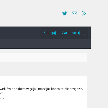
Twitter
Kontakt
RSS
Zaloguj
Zarejestruj się
ików bookbeat więc jak masz już konto to nie przejdzie.
d...
nge