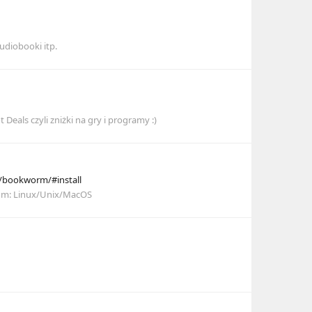
udiobooki itp.
 Deals czyli zniżki na gry i programy :)
o/bookworm/#install
um:
Linux/Unix/MacOS