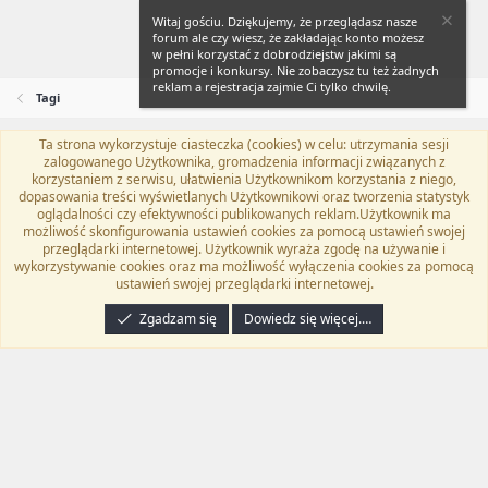
Witaj gościu. Dziękujemy, że przeglądasz nasze
forum ale czy wiesz, że zakładając konto możesz
w pełni korzystać z dobrodziejstw jakimi są
promocje i konkursy. Nie zobaczysz tu też żadnych
reklam a rejestracja zajmie Ci tylko chwilę.
Tagi
Ta strona wykorzystuje ciasteczka (cookies) w celu: utrzymania sesji
Flat Awesome + (Parent DO NOT EDIT)
Polski (PL)
zalogowanego Użytkownika, gromadzenia informacji związanych z
korzystaniem z serwisu, ułatwienia Użytkownikom korzystania z niego,
Kontakt
Regulamin
Polityka prywatności
Pomoc
dopasowania treści wyświetlanych Użytkownikowi oraz tworzenia statystyk
Twitter
Kontakt
RSS
oglądalności czy efektywności publikowanych reklam.Użytkownik ma
możliwość skonfigurowania ustawień cookies za pomocą ustawień swojej
przeglądarki internetowej. Użytkownik wyraża zgodę na używanie i
wykorzystywanie cookies oraz ma możliwość wyłączenia cookies za pomocą
ustawień swojej przeglądarki internetowej.
®
Community platform by XenForo
© 2010-2024 XenForo Ltd.
Tłumaczenie
wykonane przez
programyzadarmo.net.pl
. |
Xenforo Add-ons
© by ©XenTR
|
Zgadzam się
Dowiedz się więcej.…
Email Check by MPM.PM