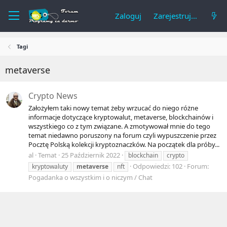
Zaloguj
Zarejestruj się
Tagi
metaverse
Crypto News
Założyłem taki nowy temat żeby wrzucać do niego różne
informacje dotyczące kryptowalut, metaverse, blockchainów i
wszystkiego co z tym związane. A zmotywował mnie do tego
temat niedawno poruszony na forum czyli wypuszczenie przez
Pocztę Polską kolekcji kryptoznaczków. Na początek dla próby...
al
Temat
25 Październik 2022
blockchain
crypto
Odpowiedzi: 102
Forum:
kryptowaluty
metaverse
nft
Pogadanka o wszystkim i o niczym / Chat