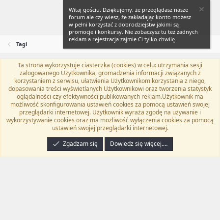
Witaj gościu. Dziękujemy, że przeglądasz nasze
forum ale czy wiesz, że zakładając konto możesz
w pełni korzystać z dobrodziejstw jakimi są
promocje i konkursy. Nie zobaczysz tu też żadnych
reklam a rejestracja zajmie Ci tylko chwilę.
Tagi
Ta strona wykorzystuje ciasteczka (cookies) w celu: utrzymania sesji
Flat Awesome + (Parent DO NOT EDIT)
Polski (PL)
zalogowanego Użytkownika, gromadzenia informacji związanych z
korzystaniem z serwisu, ułatwienia Użytkownikom korzystania z niego,
Kontakt
Regulamin
Polityka prywatności
Pomoc
dopasowania treści wyświetlanych Użytkownikowi oraz tworzenia statystyk
Twitter
Kontakt
RSS
oglądalności czy efektywności publikowanych reklam.Użytkownik ma
możliwość skonfigurowania ustawień cookies za pomocą ustawień swojej
przeglądarki internetowej. Użytkownik wyraża zgodę na używanie i
wykorzystywanie cookies oraz ma możliwość wyłączenia cookies za pomocą
ustawień swojej przeglądarki internetowej.
®
Community platform by XenForo
© 2010-2024 XenForo Ltd.
Tłumaczenie
wykonane przez
programyzadarmo.net.pl
. |
Xenforo Add-ons
© by ©XenTR
|
Zgadzam się
Dowiedz się więcej.…
Email Check by MPM.PM