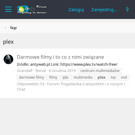
Zaloguj
Zarejestruj się
Tagi
plex
Darmowe filmy i to co z nimi związane
źródło: antyweb.pl Link: https://www.plex.tv/watch-free/
Grandalf
Temat
6 Grudnia 2019
centrum multimedialne
darmowe filmy
filmy
ipla
multimedia
plex
tvp
vod
Odpowiedzi: 53
Forum:
Pogadanka o wszystkim i o niczym /
Chat