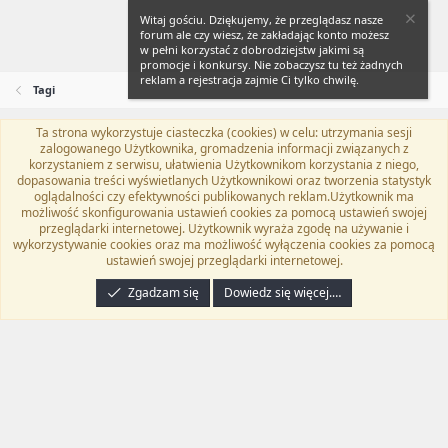
Witaj gościu. Dziękujemy, że przeglądasz nasze
forum ale czy wiesz, że zakładając konto możesz
w pełni korzystać z dobrodziejstw jakimi są
promocje i konkursy. Nie zobaczysz tu też żadnych
reklam a rejestracja zajmie Ci tylko chwilę.
Tagi
Ta strona wykorzystuje ciasteczka (cookies) w celu: utrzymania sesji
Flat Awesome + (Parent DO NOT EDIT)
Polski (PL)
zalogowanego Użytkownika, gromadzenia informacji związanych z
korzystaniem z serwisu, ułatwienia Użytkownikom korzystania z niego,
Kontakt
Regulamin
Polityka prywatności
Pomoc
dopasowania treści wyświetlanych Użytkownikowi oraz tworzenia statystyk
Twitter
Kontakt
RSS
oglądalności czy efektywności publikowanych reklam.Użytkownik ma
możliwość skonfigurowania ustawień cookies za pomocą ustawień swojej
przeglądarki internetowej. Użytkownik wyraża zgodę na używanie i
wykorzystywanie cookies oraz ma możliwość wyłączenia cookies za pomocą
ustawień swojej przeglądarki internetowej.
®
Community platform by XenForo
© 2010-2024 XenForo Ltd.
Tłumaczenie
wykonane przez
programyzadarmo.net.pl
. |
Xenforo Add-ons
© by ©XenTR
|
Zgadzam się
Dowiedz się więcej.…
Email Check by MPM.PM