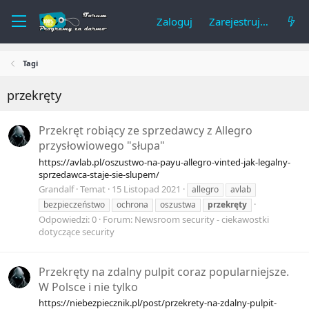
Zaloguj
Zarejestruj się
Tagi
przekręty
Przekręt robiący ze sprzedawcy z Allegro
przysłowiowego "słupa"
https://avlab.pl/oszustwo-na-payu-allegro-vinted-jak-legalny-
sprzedawca-staje-sie-slupem/
Grandalf
Temat
15 Listopad 2021
allegro
avlab
bezpieczeństwo
ochrona
oszustwa
przekręty
Odpowiedzi: 0
Forum:
Newsroom security - ciekawostki
dotyczące security
Przekręty na zdalny pulpit coraz popularniejsze.
W Polsce i nie tylko
https://niebezpiecznik.pl/post/przekrety-na-zdalny-pulpit-