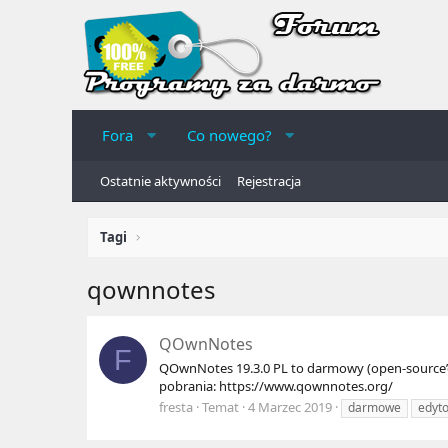
Fora
Co nowego?
Ostatnie aktywności
Rejestracja
Tagi
qownnotes
QOwnNotes
F
QOwnNotes 19.3.0 PL to darmowy (open-source’
pobrania: https://www.qownnotes.org/
fresta
Temat
4 Marzec 2019
darmowe
edyto