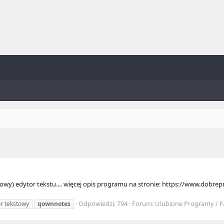
owy) edytor tekstu.... więcej opis programu na stronie: https://www.do
Odpowiedzi: 794
Forum:
Ulubione Programy / F
r tekstowy
qownnotes