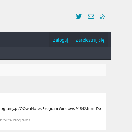
Twitter
Kontakt
RSS
Zaloguj
Zarejestruj się
breprogramy.pl/QOwnNotes,Program,Windows,91842.html Do
avorite Programs