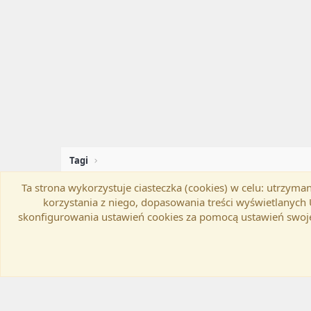
Tagi
Ta strona wykorzystuje ciasteczka (cookies) w celu: utrzy
Flat Awesome + (Parent DO NOT EDIT)
Zmień szer
korzystania z niego, dopasowania treści wyświetlanyc
skonfigurowania ustawień cookies za pomocą ustawień swoje
®
Community platform by XenForo
© 2010-20