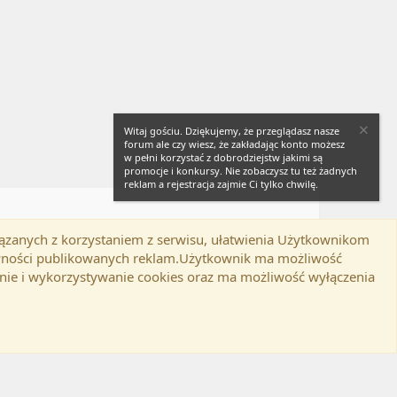
Witaj gościu. Dziękujemy, że przeglądasz nasze
forum ale czy wiesz, że zakładając konto możesz
w pełni korzystać z dobrodziejstw jakimi są
promocje i konkursy. Nie zobaczysz tu też żadnych
reklam a rejestracja zajmie Ci tylko chwilę.
iązanych z korzystaniem z serwisu, ułatwienia Użytkownikom
Twitter
Kontakt
RSS
lamin
Polityka prywatności
Pomoc
tywności publikowanych reklam.Użytkownik ma możliwość
nie i wykorzystywanie cookies oraz ma możliwość wyłączenia
d-ons
© by ©XenTR
|
Email Check by MPM.PM