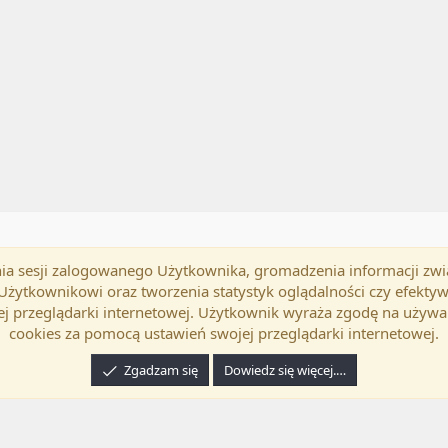
mania sesji zalogowanego Użytkownika, gromadzenia informacji zw
okość
Polski (PL)
Kontakt
Regu
h Użytkownikowi oraz tworzenia statystyk oglądalności czy efek
j przeglądarki internetowej. Użytkownik wyraża zgodę na używa
cookies za pomocą ustawień swojej przeglądarki internetowej.
Zgadzam się
Dowiedz się więcej.…
24 XenForo Ltd.
Tłumaczenie wykonane przez
programyzadarmo.net.pl
. |
Xenforo Ad