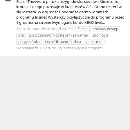
Sea of Thieves to piracka przygodówka sieciowa Microsoftu,
która już długo pozostaje w fazie testów Alfa. Grono testerów
się rozrasta. W grę można pograć za darmo w ramach
programu Insider. Wystarczy przyłączyć się do programu przed
1 grudnia na stronie (wymagane konto XBOX live)...
Zeno
Temat
25 Listopad 2017
alfa test
czasowy dostęp
gra
gra z czasowym dostępem za darmo
promocja
przygodówka
sea
of
thieves
xbox
za darmo
Odpowiedzi: 0
Forum:
Gry z czasowym dostępem