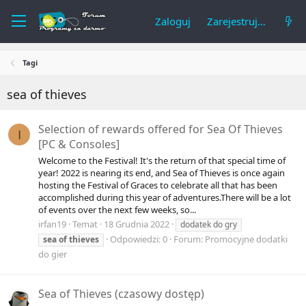
Zaloguj
Zarejestruj się
Tagi
sea of thieves
Selection of rewards offered for Sea Of Thieves
I
[PC & Consoles]
Welcome to the Festival! It's the return of that special time of
year! 2022 is nearing its end, and Sea of Thieves is once again
hosting the Festival of Graces to celebrate all that has been
accomplished during this year of adventures.There will be a lot
of events over the next few weeks, so...
irfan19
Temat
18 Grudnia 2022
dodatek do gry
Odpowiedzi: 0
Forum:
Promocyjne dodatki
sea
of
thieves
do gier
Sea of Thieves (czasowy dostęp)