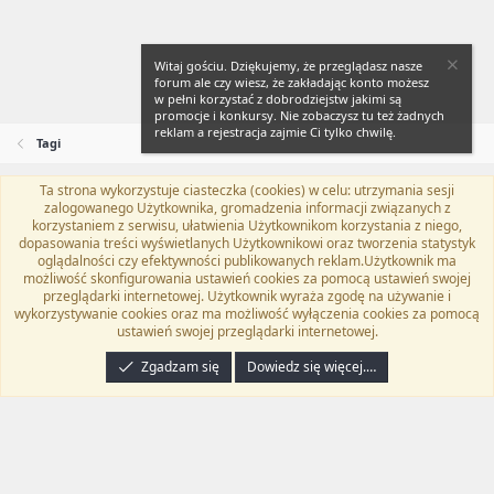
Witaj gościu. Dziękujemy, że przeglądasz nasze
forum ale czy wiesz, że zakładając konto możesz
w pełni korzystać z dobrodziejstw jakimi są
promocje i konkursy. Nie zobaczysz tu też żadnych
reklam a rejestracja zajmie Ci tylko chwilę.
Tagi
Ta strona wykorzystuje ciasteczka (cookies) w celu: utrzymania sesji
Flat Awesome + (Parent DO NOT EDIT)
Polski (PL)
zalogowanego Użytkownika, gromadzenia informacji związanych z
korzystaniem z serwisu, ułatwienia Użytkownikom korzystania z niego,
Kontakt
Regulamin
Polityka prywatności
Pomoc
dopasowania treści wyświetlanych Użytkownikowi oraz tworzenia statystyk
Twitter
Kontakt
RSS
oglądalności czy efektywności publikowanych reklam.Użytkownik ma
możliwość skonfigurowania ustawień cookies za pomocą ustawień swojej
przeglądarki internetowej. Użytkownik wyraża zgodę na używanie i
wykorzystywanie cookies oraz ma możliwość wyłączenia cookies za pomocą
ustawień swojej przeglądarki internetowej.
®
Community platform by XenForo
© 2010-2024 XenForo Ltd.
Tłumaczenie
wykonane przez
programyzadarmo.net.pl
. |
Xenforo Add-ons
© by ©XenTR
|
Zgadzam się
Dowiedz się więcej.…
Email Check by MPM.PM