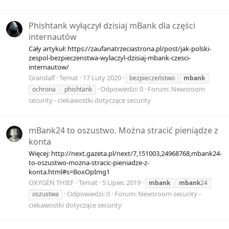
Phishtank wyłączył dzisiaj mBank dla części
internautów
Cały artykuł: https://zaufanatrzeciastrona.pl/post/jak-polski-
zespol-bezpieczenstwa-wylaczyl-dzisiaj-mbank-czesci-
internautow/
Grandalf
Temat
17 Luty 2020
bezpieczeństwo
mbank
Odpowiedzi: 0
Forum:
Newsroom
ochrona
phishtank
security - ciekawostki dotyczące security
mBank24 to oszustwo. Można stracić pieniądze z
konta
Więcej: http://next.gazeta.pl/next/7,151003,24968768,mbank24-
to-oszustwo-mozna-stracic-pieniadze-z-
konta.html#s=BoxOpImg1
OXYGEN THIEF
Temat
5 Lipiec 2019
mbank
mbank
24
Odpowiedzi: 0
Forum:
Newsroom security -
oszustwa
ciekawostki dotyczące security