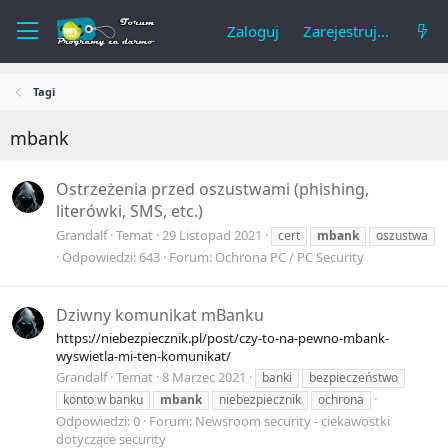
Zaloguj
Zarejestruj się
Tagi
mbank
Ostrzeżenia przed oszustwami (phishing,
literówki, SMS, etc.)
Grandalf
Temat
29 Listopad 2021
cert
mbank
oszustwa
Odpowiedzi: 643
Forum:
Ochrona PC / PC Security
Dziwny komunikat mBanku
https://niebezpiecznik.pl/post/czy-to-na-pewno-mbank-
wyswietla-mi-ten-komunikat/
Grandalf
Temat
8 Marzec 2021
banki
bezpieczeństwo
konto w banku
mbank
niebezpiecznik
ochrona
Odpowiedzi: 0
Forum:
Newsroom security - ciekawostki
dotyczące security