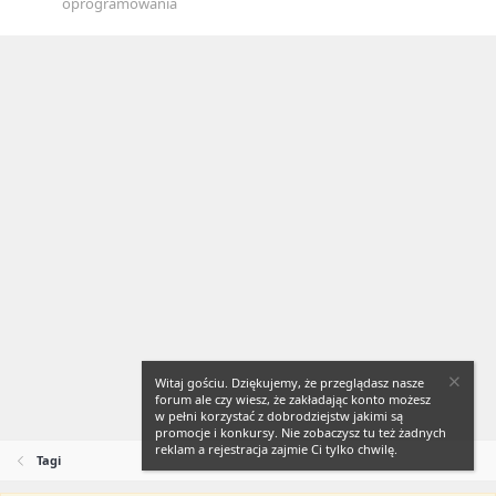
oprogramowania
Witaj gościu. Dziękujemy, że przeglądasz nasze
forum ale czy wiesz, że zakładając konto możesz
w pełni korzystać z dobrodziejstw jakimi są
promocje i konkursy. Nie zobaczysz tu też żadnych
reklam a rejestracja zajmie Ci tylko chwilę.
Tagi