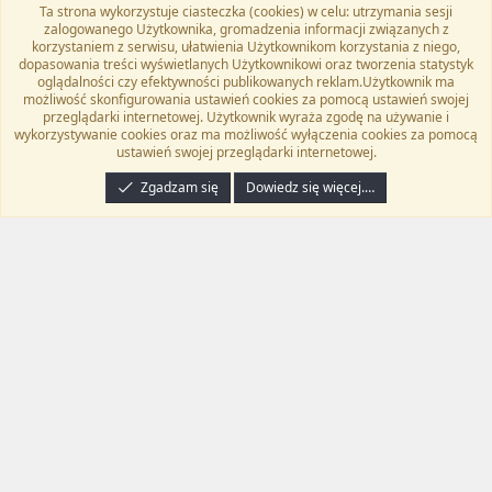
Ta strona wykorzystuje ciasteczka (cookies) w celu: utrzymania sesji
Flat Awesome + (Parent DO NOT EDIT)
Polski (PL)
zalogowanego Użytkownika, gromadzenia informacji związanych z
korzystaniem z serwisu, ułatwienia Użytkownikom korzystania z niego,
Kontakt
Regulamin
Polityka prywatności
Pomoc
dopasowania treści wyświetlanych Użytkownikowi oraz tworzenia statystyk
Twitter
Kontakt
RSS
oglądalności czy efektywności publikowanych reklam.Użytkownik ma
możliwość skonfigurowania ustawień cookies za pomocą ustawień swojej
przeglądarki internetowej. Użytkownik wyraża zgodę na używanie i
wykorzystywanie cookies oraz ma możliwość wyłączenia cookies za pomocą
ustawień swojej przeglądarki internetowej.
®
Community platform by XenForo
© 2010-2024 XenForo Ltd.
Tłumaczenie
wykonane przez
programyzadarmo.net.pl
. |
Xenforo Add-ons
© by ©XenTR
|
Zgadzam się
Dowiedz się więcej.…
Email Check by MPM.PM