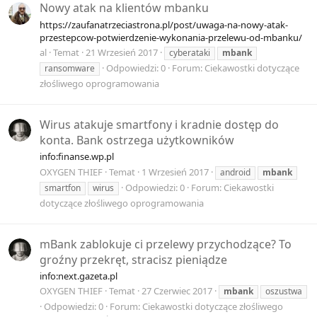
Nowy atak na klientów mbanku
https://zaufanatrzeciastrona.pl/post/uwaga-na-nowy-atak-
przestepcow-potwierdzenie-wykonania-przelewu-od-mbanku/
al
Temat
21 Wrzesień 2017
cyberataki
mbank
Odpowiedzi: 0
Forum:
Ciekawostki dotyczące
ransomware
złośliwego oprogramowania
Wirus atakuje smartfony i kradnie dostęp do
konta. Bank ostrzega użytkowników
info:finanse.wp.pl
OXYGEN THIEF
Temat
1 Wrzesień 2017
android
mbank
Odpowiedzi: 0
Forum:
Ciekawostki
smartfon
wirus
dotyczące złośliwego oprogramowania
mBank zablokuje ci przelewy przychodzące? To
groźny przekręt, stracisz pieniądze
info:next.gazeta.pl
OXYGEN THIEF
Temat
27 Czerwiec 2017
mbank
oszustwa
Odpowiedzi: 0
Forum:
Ciekawostki dotyczące złośliwego