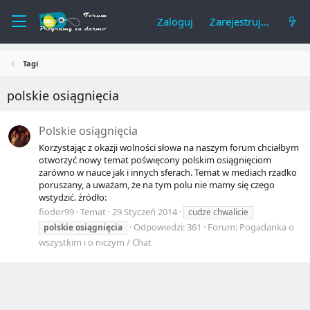
Zaloguj
Zarejestruj się
Tagi
polskie osiągnięcia
Polskie osiągnięcia
Korzystając z okazji wolności słowa na naszym forum chciałbym
otworzyć nowy temat poświęcony polskim osiągnięciom
zarówno w nauce jak i innych sferach. Temat w mediach rzadko
poruszany, a uważam, że na tym polu nie mamy się czego
wstydzić. źródło:
fiodor99
Temat
29 Styczeń 2014
cudze chwalicie
Odpowiedzi: 361
Forum:
Pogadanka o
polskie
osiągnięcia
wszystkim i o niczym / Chat