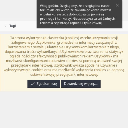
Witaj gościu. Dziękujemy, że przeglądasz nasze
forum ale czy wiesz, że zakładając konto możesz
w pełni korzystać z dobrodziejstw jakimi są
promocje i konkursy. Nie zobaczysz tu też żadnych
reklam a rejestracja zajmie Ci tylko chwilę.
Tagi
Ta strona wykorzystuje ciasteczka (cookies) w celu: utrzymania sesji
Flat Awesome + (Parent DO NOT EDIT)
Polski (PL)
zalogowanego Użytkownika, gromadzenia informacji związanych z
korzystaniem z serwisu, ułatwienia Użytkownikom korzystania z niego,
Kontakt
Regulamin
Polityka prywatności
Pomoc
dopasowania treści wyświetlanych Użytkownikowi oraz tworzenia statystyk
Twitter
Kontakt
RSS
oglądalności czy efektywności publikowanych reklam.Użytkownik ma
możliwość skonfigurowania ustawień cookies za pomocą ustawień swojej
przeglądarki internetowej. Użytkownik wyraża zgodę na używanie i
wykorzystywanie cookies oraz ma możliwość wyłączenia cookies za pomocą
ustawień swojej przeglądarki internetowej.
®
Community platform by XenForo
© 2010-2024 XenForo Ltd.
Tłumaczenie
wykonane przez
programyzadarmo.net.pl
. |
Xenforo Add-ons
© by ©XenTR
|
Zgadzam się
Dowiedz się więcej.…
Email Check by MPM.PM