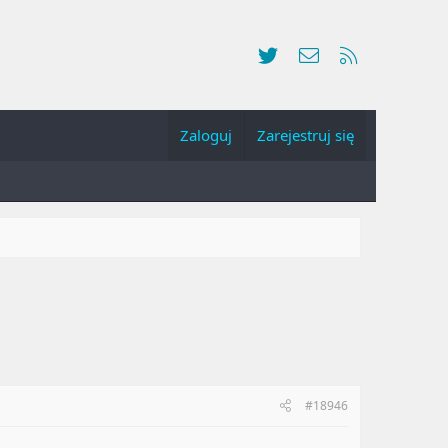
Twitter
Kontakt
RSS
Zaloguj
Zarejestruj się
#18946