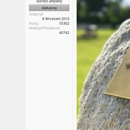
Bardzo aktywny
Zasłużony
Dołączył
8 Wrzesień 2010
Posty
55302
Reakcje/Polubienia
40742