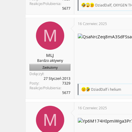
Reakcje/Polubienia
R
DziadDalf
,
OXYGEN TH
5677
e
a
c
t
16 Czerwiec 2025
i
M
o
n
s
:
MLJ
Bardzo aktywny
Zasłużony
Dołączył
27 Styczeń 2013
Posty
7329
Reakcje/Polubienia
R
DziadDalf
i
helium
5677
e
a
c
t
16 Czerwiec 2025
i
M
o
n
s
: