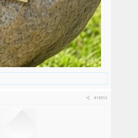
#18953