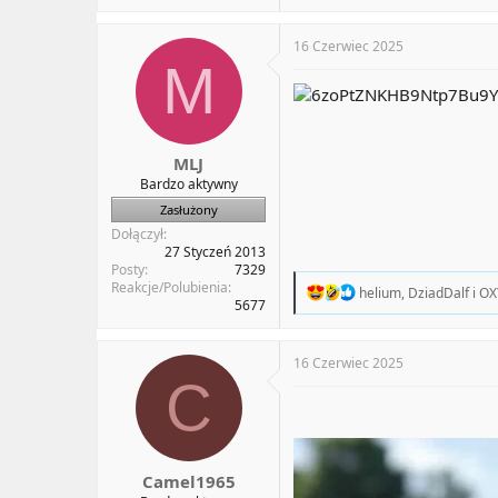
a
c
t
16 Czerwiec 2025
i
M
o
n
s
:
MLJ
Bardzo aktywny
Zasłużony
Dołączył
27 Styczeń 2013
Posty
7329
Reakcje/Polubienia
R
helium
,
DziadDalf
i
OX
5677
e
a
c
t
16 Czerwiec 2025
i
C
o
n
s
:
Camel1965