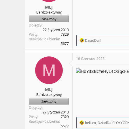
MLJ
Bardzo aktywny
Zasłużony
Dołączył
27 Styczeń 2013
Posty
7329
Reakcje/Polubienia
R
DziadDalf
5677
e
a
c
t
16 Czerwiec 2025
i
M
o
n
s
:
MLJ
Bardzo aktywny
Zasłużony
Dołączył
27 Styczeń 2013
Posty
7329
Reakcje/Polubienia
R
helium
,
DziadDalf
i
OXYGEN
5677
e