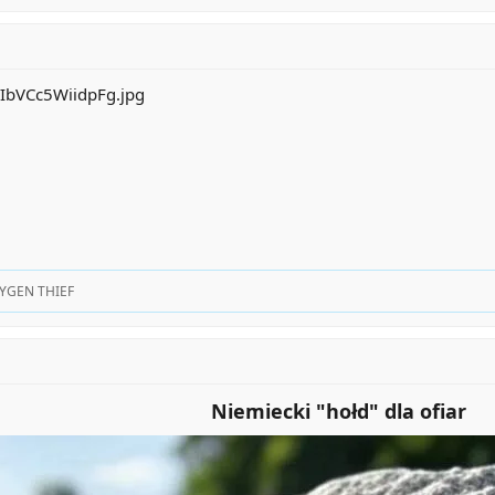
YGEN THIEF
Niemiecki "hołd" dla ofiar​