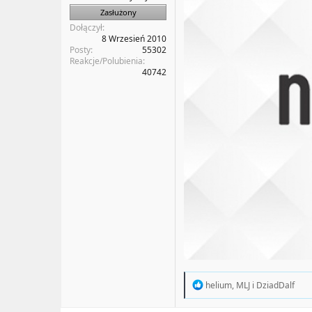
Zasłużony
Dołączył
8 Wrzesień 2010
Posty
55302
Reakcje/Polubienia
40742
R
helium
,
MLJ
i
DziadDalf
e
a