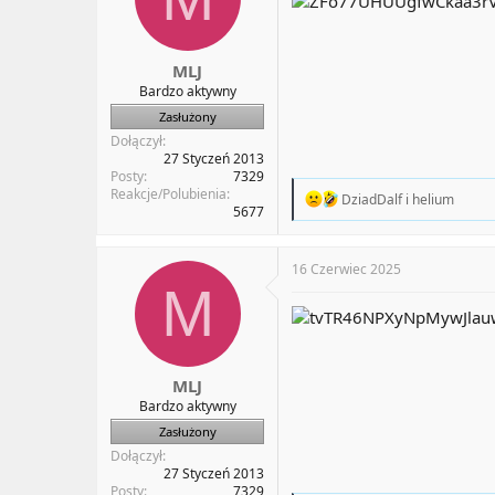
a
t
t
y
u
MLJ
Bardzo aktywny
Zasłużony
Dołączył
27 Styczeń 2013
Posty
7329
Reakcje/Polubienia
R
DziadDalf
i
helium
5677
e
a
c
t
16 Czerwiec 2025
i
M
o
n
s
:
MLJ
Bardzo aktywny
Zasłużony
Dołączył
27 Styczeń 2013
Posty
7329