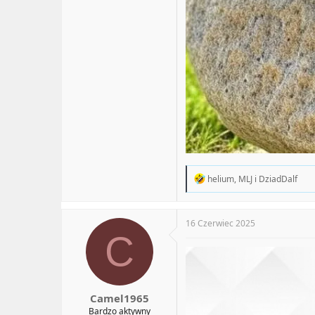
R
helium
,
MLJ
i
DziadDalf
e
a
c
t
16 Czerwiec 2025
i
C
o
n
s
:
Camel1965
Bardzo aktywny