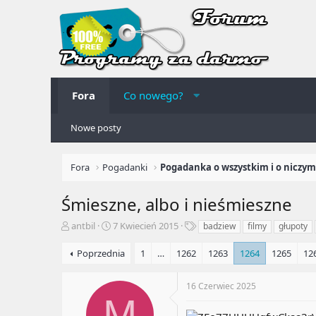
Fora
Co nowego?
Nowe posty
Fora
Pogadanki
Pogadanka o wszystkim i o niczym
Śmieszne, albo i nieśmieszne
A
R
T
antbil
7 Kwiecień 2015
badziew
filmy
głupoty
u
o
a
t
z
g
Poprzednia
1
…
1262
1263
1264
1265
12
o
p
i
r
o
16 Czerwiec 2025
t
c
M
e
z
m
ę