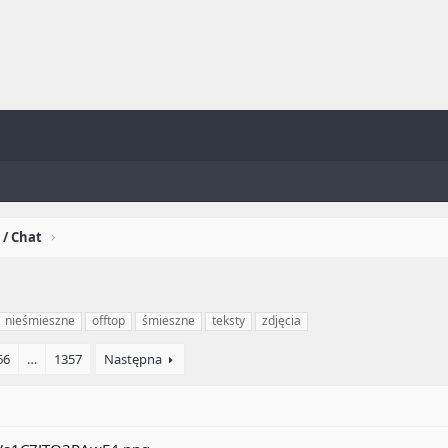
 / Chat
nieśmieszne
offtop
śmieszne
teksty
zdjęcia
66
…
1357
Następna