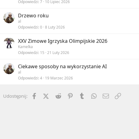
Odpowiedzi
7
10 Lipiec 2026
Drzewo roku
al
Odpowiedzi
0
8 Luty 2026
XXV Zimowe Igrzyska Olimpijskie 2026
Kamelka
Odpowiedzi
15
21 Luty 2026
Ciekawe sposoby na wykorzystanie AI
al
Odpowiedzi
4
19 Marzec 2026
Facebook
X (Twitter)
Reddit
Pinterest
Tumblr
WhatsApp
Email
Umieść 
Udostępnij: