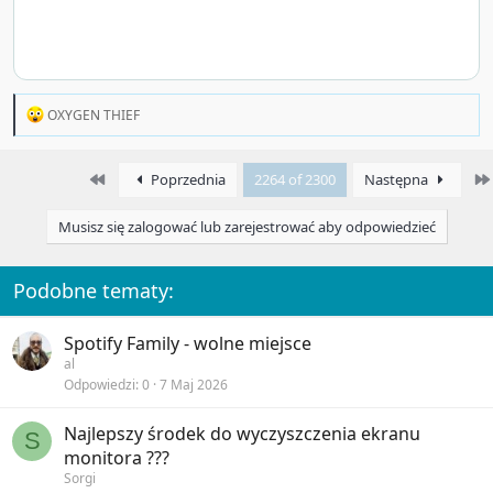
R
OXYGEN THIEF
e
a
c
First
Poprzednia
2264 of 2300
Następna
t
i
o
Musisz się zalogować lub zarejestrować aby odpowiedzieć
n
s
:
Podobne tematy:
Spotify Family - wolne miejsce
al
Odpowiedzi
0
7 Maj 2026
Najlepszy środek do wyczyszczenia ekranu
S
monitora ???
Sorgi