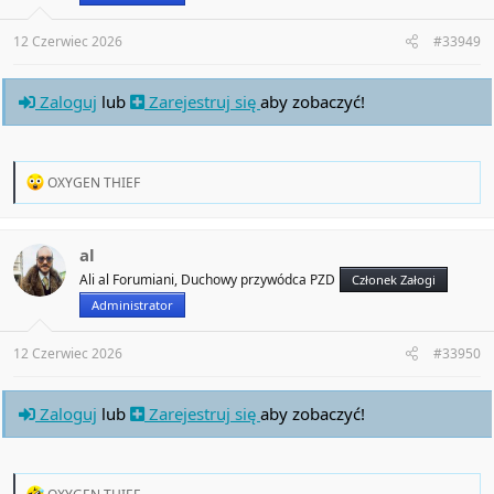
s
:
12 Czerwiec 2026
#33949
Zaloguj
lub
Zarejestruj się
aby zobaczyć!
R
OXYGEN THIEF
e
a
c
t
al
i
Ali al Forumiani, Duchowy przywódca PZD
Członek Załogi
o
n
Administrator
s
:
12 Czerwiec 2026
#33950
Zaloguj
lub
Zarejestruj się
aby zobaczyć!
R