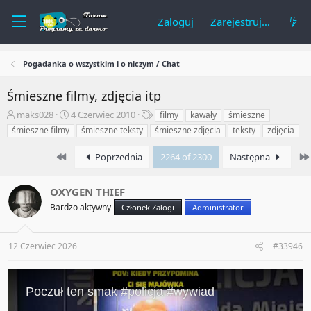
Zaloguj
Zarejestruj się
Pogadanka o wszystkim i o niczym / Chat
Śmieszne filmy, zdjęcia itp
A
R
T
maks028
4 Czerwiec 2010
filmy
kawały
śmieszne
u
o
a
śmieszne filmy
śmieszne teksty
śmieszne zdjęcia
teksty
zdjęcia
t
z
g
o
p
i
First
Poprzednia
2264 of 2300
Następna
r
o
t
c
e
z
OXYGEN THIEF
m
ę
Bardzo aktywny
Członek Załogi
Administrator
a
t
t
y
u
12 Czerwiec 2026
#33946