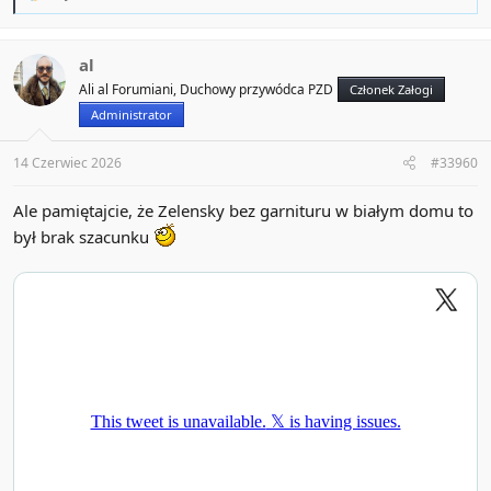
e
a
c
t
al
i
Ali al Forumiani, Duchowy przywódca PZD
Członek Załogi
o
n
Administrator
s
:
14 Czerwiec 2026
#33960
Ale pamiętajcie, że Zelensky bez garnituru w białym domu to
był brak szacunku