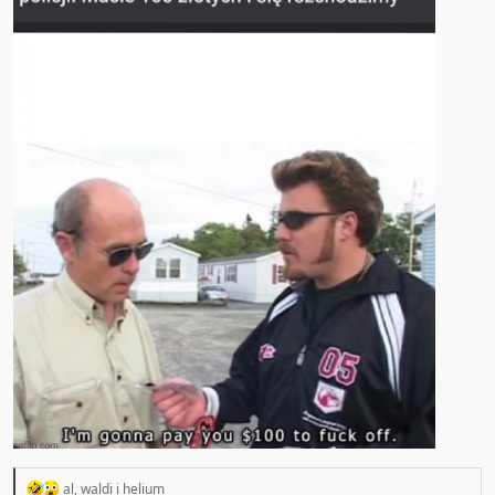
R
al
,
waldi
i
helium