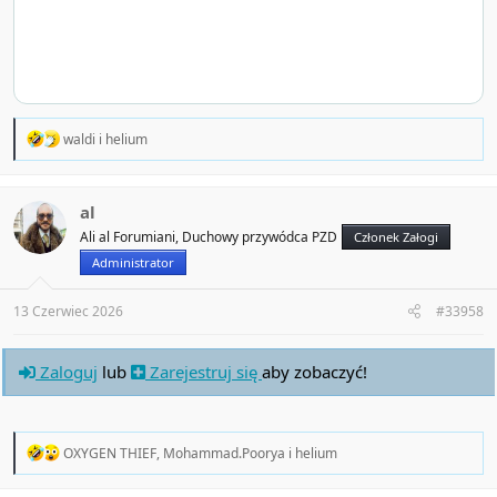
R
waldi
i
helium
e
a
c
t
al
i
Ali al Forumiani, Duchowy przywódca PZD
Członek Załogi
o
n
Administrator
s
:
13 Czerwiec 2026
#33958
Zaloguj
lub
Zarejestruj się
aby zobaczyć!
R
OXYGEN THIEF
,
Mohammad.Poorya
i
helium
e
a