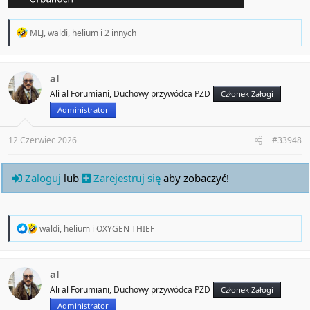
R
MLJ
,
waldi
,
helium
i 2 innych
e
a
c
t
al
i
Ali al Forumiani, Duchowy przywódca PZD
Członek Załogi
o
n
Administrator
s
:
12 Czerwiec 2026
#33948
Zaloguj
lub
Zarejestruj się
aby zobaczyć!
R
waldi
,
helium
i
OXYGEN THIEF
e
a
c
t
al
i
Ali al Forumiani, Duchowy przywódca PZD
Członek Załogi
o
n
Administrator