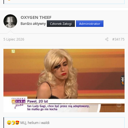
e
a
c
t
OXYGEN THIEF
i
Bardzo aktywny
Członek Załogi
Administrator
o
n
s
:
5 Lipiec 2026
#34175
R
MLJ
,
helium
i
waldi
e