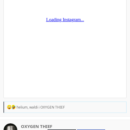
R
helium
,
waldi
i
OXYGEN THIEF
e
a
c
t
OXYGEN THIEF
i