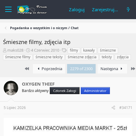
Zaloguj
Zarejestruj się
Pogadanka o wszystkim i o niczym / Chat
Śmieszne filmy, zdjęcia itp
A
R
T
maks028
4 Czerwiec 2010
filmy
kawały
śmieszne
u
o
a
śmieszne filmy
śmieszne teksty
śmieszne zdjęcia
teksty
zdjęcia
t
z
g
o
p
i
First
Poprzednia
2279 of 2300
Następna
r
o
t
c
e
z
OXYGEN THIEF
m
ę
Bardzo aktywny
Członek Załogi
Administrator
a
t
t
y
u
5 Lipiec 2026
#34171