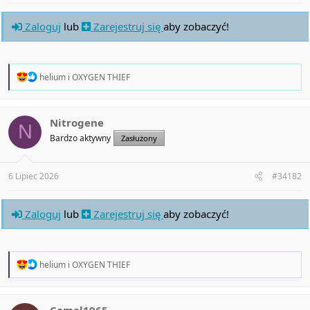
Zaloguj
lub
Zarejestruj się
aby zobaczyć!
R
helium
i
OXYGEN THIEF
e
a
c
t
Nitrogene
N
i
Bardzo aktywny
Zasłużony
o
n
s
:
6 Lipiec 2026
#34182
Zaloguj
lub
Zarejestruj się
aby zobaczyć!
R
helium
i
OXYGEN THIEF
e
a
c
t