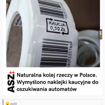
R
waldi