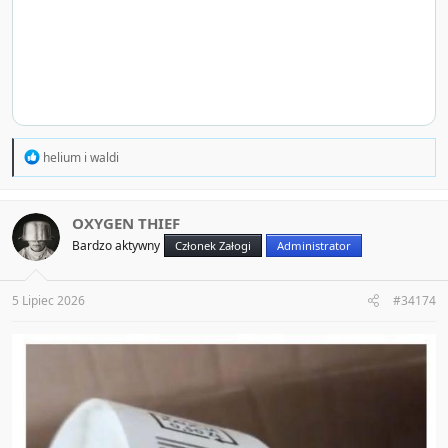
R
helium
i
waldi
e
a
c
t
OXYGEN THIEF
i
Bardzo aktywny
Członek Załogi
Administrator
o
n
s
:
5 Lipiec 2026
#34174