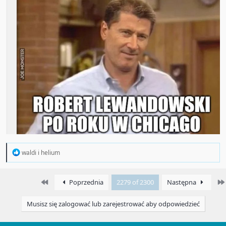
R
waldi
i
helium
e
a
c
First
Poprzednia
2279 of 2300
Następna
t
i
o
Musisz się zalogować lub zarejestrować aby odpowiedzieć
n
s
: