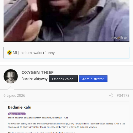
R
MLJ
,
helium
,
waldi
i 1 inny
e
a
c
t
OXYGEN THIEF
i
Bardzo aktywny
Członek Załogi
Administrator
o
n
s
:
6 Lipiec 2026
#34178