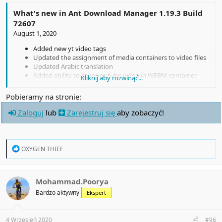
What's new in Ant Download Manager 1.19.3 Build
72607
August 1, 2020
Added new yt video tags
Updated the assignment of media containers to video files
Updated Arabic translation
Added ability to save youtube video in WEBM container
Kliknij aby rozwinąć...
Fixed downloading MP4 video from some servers
Fixed parser of MPEG-DASH video stream protocol
Pobieramy na stronie:
Fixed audio conversion for VIMEO-STREAM protocol
Fixed Firefox addon
Zaloguj
lub
Zarejestruj się
aby zobaczyć!
Refactoring and bug fix
R
OXYGEN THIEF
e
a
c
t
Mohammad.Poorya
i
Bardzo aktywny
Ekspert
o
n
s
:
4 Wrzesień 2020
#96