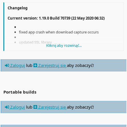
Changelog
Current version: 1.19.0 Build 70739 (22 May 2020 06:32)
fixed app crash when download capture occurs
updated SSL library
Kliknij aby rozwinąć...
removed Internet Explorer support
fixed Video Button
Zaloguj
lub
Zarejestruj się
aby zobaczyć!
fixed Facebook parser
Zaloguj
lub
Zarejestruj się
aby zobaczyć!
Portable builds
refactoring and bug fix
Zaloguj
lub
Zarejestruj się
aby zobaczyć!