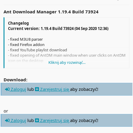
Ant Download Manager 1.19.4
Build 73924
Changelog
Current version: 1.19.4 Build 73924 (04 Sep 2020 12:36)
- fixed M3U8 parser
- fixed Firefox addon
- fixed YouTube playlist download
- fixed opening of AntDM main window when user clicks on AntDM
icon on the desktop
Kliknij aby rozwinąć...
- fixed the progress vertical slider
- fixed user categories
- refactoring and bug fix
Download:
Zaloguj
lub
Zarejestruj się
aby zobaczyć!
or
Zaloguj
lub
Zarejestruj się
aby zobaczyć!