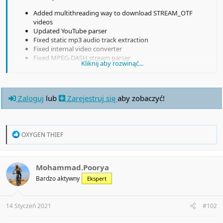
Added multithreading way to download STREAM_OTF
videos
Updated YouTube parser
Fixed static mp3 audio track extraction
Fixed internal video converter
Fixed MPEG-DASH stream parser
Kliknij aby rozwinąć...
Fixed selection of torrent downloads
Fixed Firefox integration for the portable build
Fixed Cliqz browser integration
Removed support of outdated Adobe F4M stream protocol
Zaloguj
lub
Zarejestruj się
aby zobaczyć!
Refactoring and bug fix
R
OXYGEN THIEF
e
a
c
t
Mohammad.Poorya
i
Bardzo aktywny
Ekspert
o
n
s
:
14 Styczeń 2021
#102