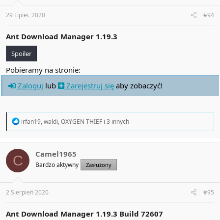
s
:
29 Lipiec 2020
#94
Ant Download Manager 1.19.3
Spoiler
Pobieramy na stronie:
Zaloguj
lub
Zarejestruj się
aby zobaczyć!
R
irfan19
,
waldi
,
OXYGEN THIEF
i 3 innych
e
a
c
t
Camel1965
C
i
Bardzo aktywny
Zasłużony
o
n
s
:
2 Sierpień 2020
#95
Ant Download Manager 1.19.3 Build 72607