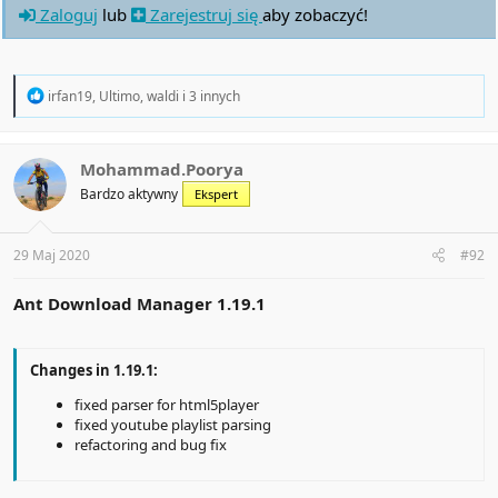
Zaloguj
lub
Zarejestruj się
aby zobaczyć!
R
irfan19
,
Ultimo
,
waldi
i 3 innych
e
a
c
t
Mohammad.Poorya
i
Bardzo aktywny
Ekspert
o
n
s
:
29 Maj 2020
#92
Ant Download Manager 1.19.1
Changes in 1.19.1:
fixed parser for html5player
fixed youtube playlist parsing
refactoring and bug fix