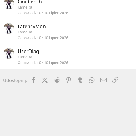
Cinebench
Kamelka
Odpowiedzi
0
10 Lipiec 2026
LatencyMon
Kamelka
Odpowiedzi
0
10 Lipiec 2026
UserDiag
Kamelka
Odpowiedzi
0
10 Lipiec 2026
Facebook
X (Twitter)
Reddit
Pinterest
Tumblr
WhatsApp
Email
Umieść 
Udostępnij: