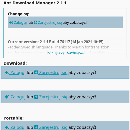
Ant Download Manager 2.1.1
Changelog:
Zaloguj
lub
Zarejestruj się
aby zobaczyć!
Current version: 2.1.1 Build 76117 (14 Jan 2021 10:15)
•added Swedish language. Thanks to Martin for translation.
•added Gujarati language. Thanks to Kumar for translation.
Kliknij aby rozwinąć...
•updated YouTube playlist parser
•fixed bilibili.com parser
Download:
•fixed magnet torrent downloads
Zaloguj
lub
Zarejestruj się
aby zobaczyć!
•fixed clipboard capture bug
•fixed showing minimized progress window in Aero Peek Windows
mode
•refactoring and bug fix
Zaloguj
lub
Zarejestruj się
aby zobaczyć!
Portable:
Zaloguj
lub
Zarejestruj się
aby zobaczyć!