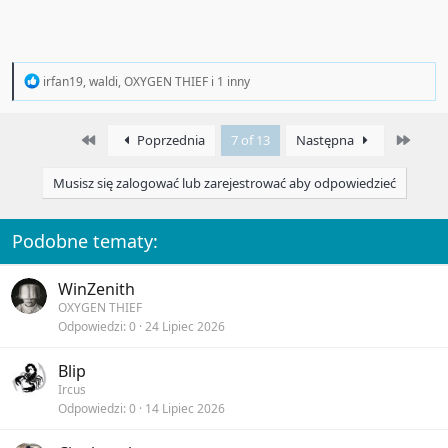
R
irfan19
,
waldi
,
OXYGEN THIEF
i 1 inny
e
a
c
First
Last
Poprzednia
7 of 13
Następna
t
i
o
Musisz się zalogować lub zarejestrować aby odpowiedzieć
n
s
:
Podobne tematy:
WinZenith
OXYGEN THIEF
Odpowiedzi
0
24 Lipiec 2026
Blip
Ircus
Odpowiedzi
0
14 Lipiec 2026