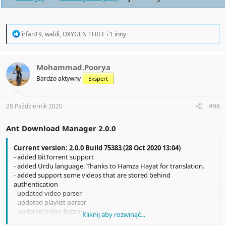
R
irfan19
,
waldi
,
OXYGEN THIEF
i 1 inny
e
a
c
t
Mohammad.Poorya
i
Bardzo aktywny
Ekspert
o
n
s
:
28 Październik 2020
#98
Ant Download Manager 2.0.0
Current version: 2.0.0 Build 75383 (28 Oct 2020 13:04)
- added BitTorrent support
- added Urdu language. Thanks to Hamza Hayat for translation.
- added support some videos that are stored behind
authentication
- updated video parser
- updated playlist parser
- updated Video Button
Kliknij aby rozwinąć...
- updated Chrome extension