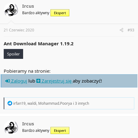
t
Ircus
i
Bardzo aktywny
Ekspert
o
n
s
:
21 Czerwiec 2020
#93
Ant Download Manager 1.19.2
Spoiler
Pobieramy na stronie:
Zaloguj
lub
Zarejestruj się
aby zobaczyć!
R
irfan19
,
waldi
,
Mohammad.Poorya
i 3 innych
e
a
c
t
Ircus
i
Bardzo aktywny
Ekspert
o
n