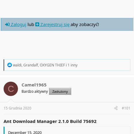
•fixed Cliqz browser integration
•removed support of outdated Adobe F4M stream protocol
•refactoring and bug fix
Zaloguj
lub
Zarejestruj się
aby zobaczyć!
R
waldi
,
Grandalf
,
OXYGEN THIEF
i 1 inny
e
a
c
t
Camel1965
C
i
Bardzo aktywny
Zasłużony
o
n
s
:
15 Grudnia 2020
#101
Ant Download Manager 2.1.0 Build 75692
December 15, 2020