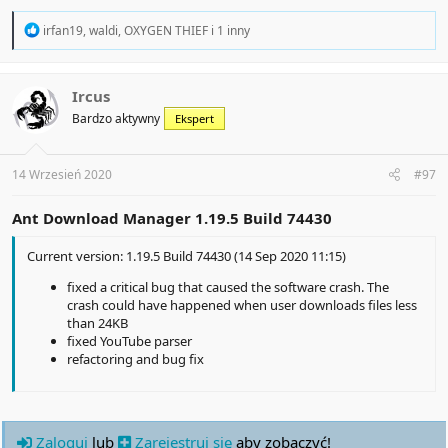
R
irfan19
,
waldi
,
OXYGEN THIEF
i 1 inny
e
a
c
t
Ircus
i
Bardzo aktywny
Ekspert
o
n
s
:
14 Wrzesień 2020
#97
Ant Download Manager 1.19.5
Build 74430
Current version: 1.19.5 Build 74430 (14 Sep 2020 11:15)
fixed a critical bug that caused the software crash. The
crash could have happened when user downloads files less
than 24KB
fixed YouTube parser
refactoring and bug fix
Zaloguj
lub
Zarejestruj się
aby zobaczyć!