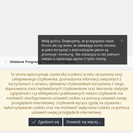
Witaj gościu. Dziękujemy, że przeglądasz nasze
forum ale czy wiesz, że zakładając konto możesz
w pełni korzystać z dobrodziejstw jakimi są
promocje i konkursy. Nie zobaczysz tu też żadnych
reklam a rejestracja zajmie Ci tylko chwilę.
Ulubione Programy / Favorite Programs
Ta strona wykorzystuje ciasteczka (cookies) w celu: utrzymania sesji
Flat Awesome + (Parent DO NOT EDIT)
Polski (PL)
zalogowanego Użytkownika, gromadzenia informacji związanych z
korzystaniem z serwisu, ułatwienia Użytkownikom korzystania z niego,
Kontakt
Regulamin
Polityka prywatności
Pomoc
dopasowania treści wyświetlanych Użytkownikowi oraz tworzenia statystyk
Twitter
Kontakt
RSS
oglądalności czy efektywności publikowanych reklam.Użytkownik ma
możliwość skonfigurowania ustawień cookies za pomocą ustawień swojej
przeglądarki internetowej. Użytkownik wyraża zgodę na używanie i
wykorzystywanie cookies oraz ma możliwość wyłączenia cookies za pomocą
ustawień swojej przeglądarki internetowej.
®
Community platform by XenForo
© 2010-2024 XenForo Ltd.
Tłumaczenie
wykonane przez
programyzadarmo.net.pl
. |
Xenforo Add-ons
© by ©XenTR
|
Zgadzam się
Dowiedz się więcej.…
Email Check by MPM.PM