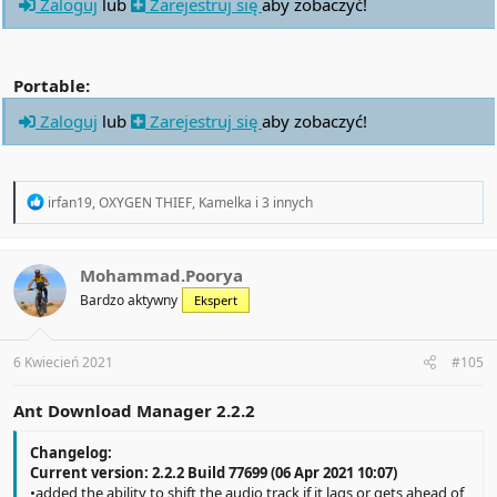
Zaloguj
lub
Zarejestruj się
aby zobaczyć!
Portable:
Zaloguj
lub
Zarejestruj się
aby zobaczyć!
R
irfan19
,
OXYGEN THIEF
,
Kamelka
i 3 innych
e
a
c
t
Mohammad.Poorya
i
Bardzo aktywny
Ekspert
o
n
s
:
6 Kwiecień 2021
#105
Ant Download Manager 2.2.2
Changelog:
Current version: 2.2.2 Build 77699 (06 Apr 2021 10:07)
•added the ability to shift the audio track if it lags or gets ahead of