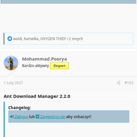
R
waldi
,
Kamelka
,
OXYGEN THIEF
i 2 innych
e
a
c
t
Mohammad.Poorya
i
Bardzo aktywny
Ekspert
o
n
s
:
1 Luty 2021
#103
Ant Download Manager 2.2.0
Changelog:
Zaloguj
lub
Zarejestruj się
aby zobaczyć!