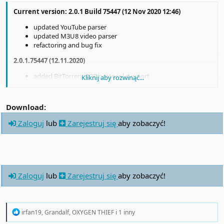
Current version: 2.0.1 Build 75447 (12 Nov 2020 12:46)
updated YouTube parser
updated M3U8 video parser
refactoring and bug fix
2.0.1.75447 (12.11.2020)
added BitTorrent P2P protocol support
Kliknij aby rozwinąć...
added Urdu language. Thanks to Hamza Hayat for
translation.
added support some videos that are stored behind
Download:
authentication
updated video parser
Zaloguj
lub
Zarejestruj się
aby zobaczyć!
updated playlist parser
updated Video Button
updated Chrome extension
updated Firefox extension
fixed the software installer
Zaloguj
lub
Zarejestruj się
aby zobaczyć!
fixed facebook video parser
fixed DASH-MPEG stream downloader
fixed start AntDM synchronization
fixed table header RTL strings
fixed apache authorization
R
irfan19
,
Grandalf
,
OXYGEN THIEF
i 1 inny
e
fixed queue download scheduler settings