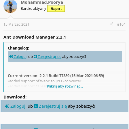
t
Mohammad.Poorya
i
Bardzo aktywny
Ekspert
o
n
s
:
15 Marzec 2021
#104
Ant Download Manager 2.2.1
Changelog:
Zaloguj
lub
Zarejestruj się
aby zobaczyć!
Current version: 2.2.1 Build 77389 (15 Mar 2021 06:59)
•added support of WebP to JPEG converter
•added support CCleaner browser
Kliknij aby rozwinąć...
•updated progress window
•fixed video converter
Download:
•fixed url redirection parsing
Zaloguj
lub
Zarejestruj się
aby zobaczyć!
•fixed management of user categories
•refactoring and bug fix