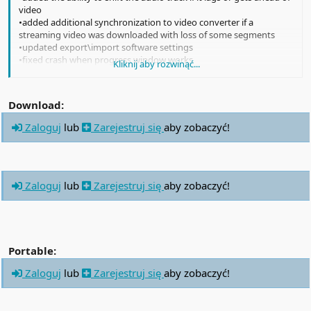
video
•added additional synchronization to video converter if a
streaming video was downloaded with loss of some segments
•updated export\import software settings
•fixed crash when progress window works
Kliknij aby rozwinąć...
•fixed category management
•fixed video animation
•refactoring and bug fix
Download:
Zaloguj
lub
Zarejestruj się
aby zobaczyć!
Zaloguj
lub
Zarejestruj się
aby zobaczyć!
Portable:
Zaloguj
lub
Zarejestruj się
aby zobaczyć!