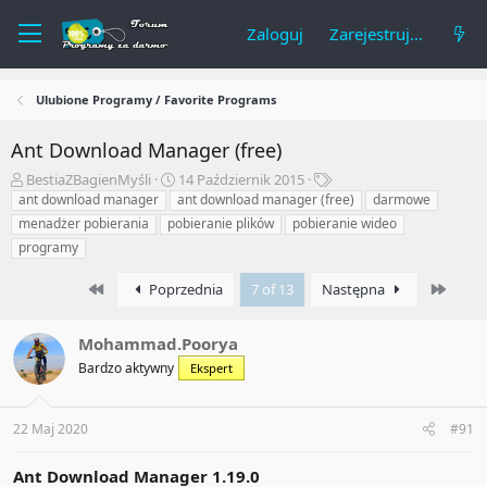
Zaloguj
Zarejestruj się
Ulubione Programy / Favorite Programs
Ant Download Manager (free)
A
R
T
BestiaZBagienMyśli
14 Październik 2015
u
o
a
ant download manager
ant download manager (free)
darmowe
t
z
g
menadżer pobierania
pobieranie plików
pobieranie wideo
o
p
i
programy
r
o
t
c
First
Last
Poprzednia
7 of 13
Następna
e
z
m
ę
a
t
Mohammad.Poorya
t
y
Bardzo aktywny
Ekspert
u
22 Maj 2020
#91
Ant Download Manager 1.19.0