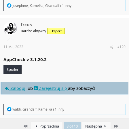
R
josephine
,
Kamelka
,
Grandalf
i 1 inny
e
a
c
t
Ircus
i
Bardzo aktywny
Ekspert
o
n
s
:
11 Maj 2022
#120
AppCheck v
3.1.20.2
Spoiler
Zaloguj
lub
Zarejestruj się
aby zobaczyć!
R
waldi
,
Grandalf
,
Kamelka
i 1 inny
e
a
c
First
Last
Poprzednia
8 of 10
Następna
t