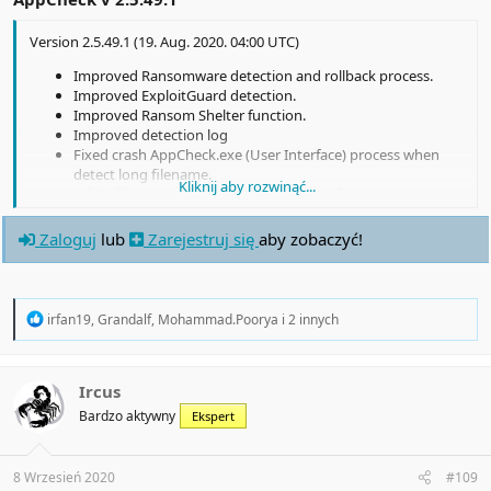
Version 2.5.49.1 (19. Aug. 2020. 04:00 UTC)
Improved Ransomware detection and rollback process.
Improved ExploitGuard detection.
Improved Ransom Shelter function.
Improved detection log
Fixed crash AppCheck.exe (User Interface) process when
detect long filename.
Kliknij aby rozwinąć...
Add a file extension list for protection (.efi).
Other minor improvement.
Improved false positive detections.
Zaloguj
lub
Zarejestruj się
aby zobaczyć!
R
irfan19
,
Grandalf
,
Mohammad.Poorya
i 2 innych
e
a
c
t
Ircus
i
Bardzo aktywny
Ekspert
o
n
s
:
8 Wrzesień 2020
#109