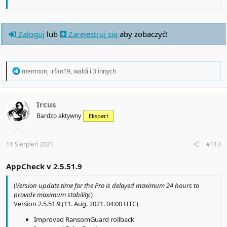
Zaloguj
lub
Zarejestruj się
aby zobaczyć!
R
memnon
,
irfan19
,
waldi
i 3 innych
e
a
c
t
Ircus
i
Bardzo aktywny
Ekspert
o
n
s
:
11 Sierpień 2021
#113
AppCheck v
2.5.51.9
(
Version update time for the Pro is delayed maximum 24 hours to
provide maximum stability.
)
Version 2.5.51.9 (11. Aug. 2021. 04:00 UTC)
Improved RansomGuard rollback