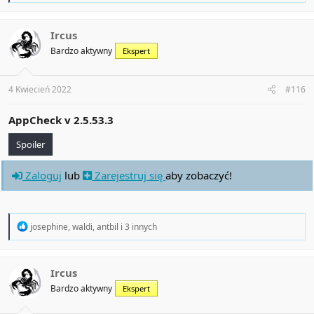
a
c
t
Ircus
i
Bardzo aktywny
Ekspert
o
n
s
:
4 Kwiecień 2022
#116
AppCheck v
2.5.53.3
Spoiler
Zaloguj
lub
Zarejestruj się
aby zobaczyć!
R
josephine
,
waldi
,
antbil
i 3 innych
e
a
c
t
Ircus
i
Bardzo aktywny
Ekspert
o
n