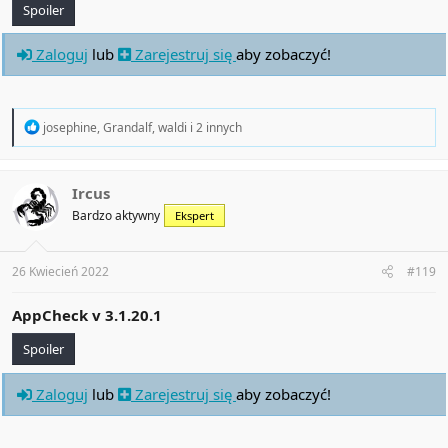
Spoiler
Zaloguj
lub
Zarejestruj się
aby zobaczyć!
R
josephine
,
Grandalf
,
waldi
i 2 innych
e
a
c
t
Ircus
i
Bardzo aktywny
Ekspert
o
n
s
:
26 Kwiecień 2022
#119
AppCheck v
3.1.20.1
Spoiler
Zaloguj
lub
Zarejestruj się
aby zobaczyć!