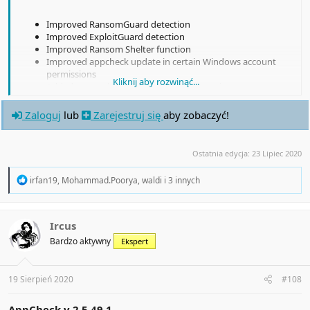
Improved RansomGuard detection
Improved ExploitGuard detection
Improved Ransom Shelter function
Improved appcheck update in certain Windows account
permissions
Kliknij aby rozwinąć...
Added system boot file (bootmgr) protection
Improved stability of policy file (policy.pol)
Added option to enable "SMB Allow/Block List" (AppCheck
Zaloguj
lub
Zarejestruj się
aby zobaczyć!
Pro for Windows server trial (15 days))
Improved false positive detections.
Ostatnia edycja:
23 Lipiec 2020
R
irfan19
,
Mohammad.Poorya
,
waldi
i 3 innych
e
a
c
t
Ircus
i
Bardzo aktywny
Ekspert
o
n
s
:
19 Sierpień 2020
#108
AppCheck v
2.5.49.1