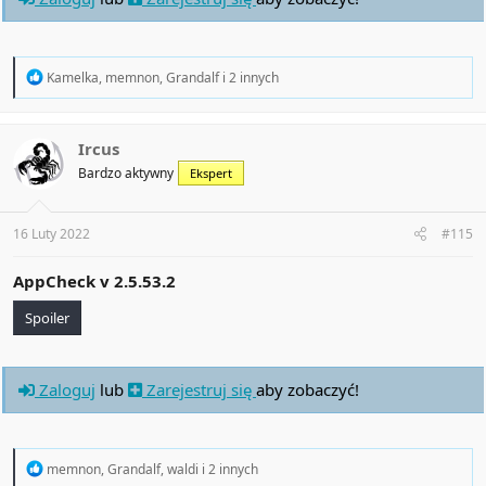
R
Kamelka
,
memnon
,
Grandalf
i 2 innych
e
a
c
t
Ircus
i
Bardzo aktywny
Ekspert
o
n
s
:
16 Luty 2022
#115
AppCheck v
2.5.53.2
Spoiler
Zaloguj
lub
Zarejestruj się
aby zobaczyć!
R
memnon
,
Grandalf
,
waldi
i 2 innych
e