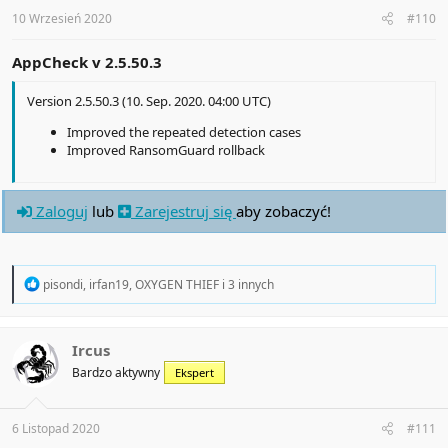
s
:
10 Wrzesień 2020
#110
AppCheck v
2.5.50.3
Version 2.5.50.3 (10. Sep. 2020. 04:00 UTC)
Improved the repeated detection cases
Improved RansomGuard rollback
Zaloguj
lub
Zarejestruj się
aby zobaczyć!
R
pisondi
,
irfan19
,
OXYGEN THIEF
i 3 innych
e
a
c
t
Ircus
i
Bardzo aktywny
Ekspert
o
n
s
:
6 Listopad 2020
#111