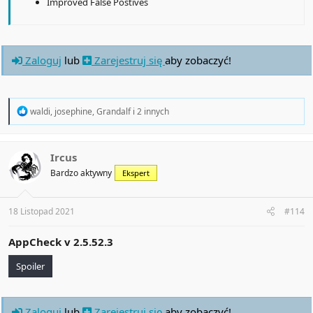
Improved False Postives
Zaloguj
lub
Zarejestruj się
aby zobaczyć!
R
waldi
,
josephine
,
Grandalf
i 2 innych
e
a
c
t
Ircus
i
Bardzo aktywny
Ekspert
o
n
s
:
18 Listopad 2021
#114
AppCheck v
2.5.52.3
Spoiler
Zaloguj
lub
Zarejestruj się
aby zobaczyć!