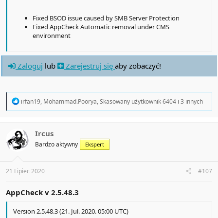
Fixed BSOD issue caused by SMB Server Protection
Fixed AppCheck Automatic removal under CMS
environment
Zaloguj
lub
Zarejestruj się
aby zobaczyć!
R
irfan19
,
Mohammad.Poorya
,
Skasowany użytkownik 6404
i 3 innych
e
a
c
t
Ircus
i
Bardzo aktywny
Ekspert
o
n
s
:
21 Lipiec 2020
#107
AppCheck v
2.5.48.3
Version 2.5.48.3 (21. Jul. 2020. 05:00 UTC)