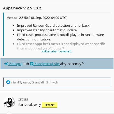
AppCheck v
2.5.50.2
Version 2.5.50.2 (8. Sep. 2020. 04:00 UTC)
Improved RansomGuard detection and rollback.
Improved stability of automatic update.
Fixed cases process name is not displayed in ransomware
detection notification.
Fixed cases AppCheck menu is not displayed when specific
theme is applied on Windows 7
Kliknij aby rozwinąć...
Improved error logging
Fixed error message display issue in CMS agent silent
installer.
Zaloguj
lub
Zarejestruj się
aby zobaczyć!
Fixed communication errors between CMS and agents.
Fixed error in AutoBackup options
Improved false positive detections.
R
irfan19
,
waldi
,
Grandalf
i 3 innych
e
a
c
t
Ircus
i
Bardzo aktywny
Ekspert
o
n