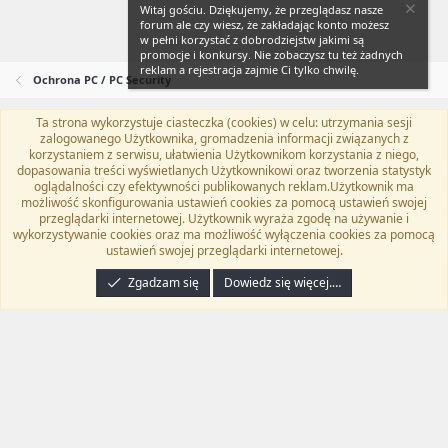
Witaj gościu. Dziękujemy, że przeglądasz nasze
forum ale czy wiesz, że zakładając konto możesz
w pełni korzystać z dobrodziejstw jakimi są
promocje i konkursy. Nie zobaczysz tu też żadnych
reklam a rejestracja zajmie Ci tylko chwilę.
Ochrona PC / PC Security
Ta strona wykorzystuje ciasteczka (cookies) w celu: utrzymania sesji
Flat Awesome + (Parent DO NOT EDIT)
Polski (PL)
zalogowanego Użytkownika, gromadzenia informacji związanych z
korzystaniem z serwisu, ułatwienia Użytkownikom korzystania z niego,
Kontakt
Regulamin
Polityka prywatności
Pomoc
dopasowania treści wyświetlanych Użytkownikowi oraz tworzenia statystyk
Twitter
Kontakt
RSS
oglądalności czy efektywności publikowanych reklam.Użytkownik ma
możliwość skonfigurowania ustawień cookies za pomocą ustawień swojej
przeglądarki internetowej. Użytkownik wyraża zgodę na używanie i
wykorzystywanie cookies oraz ma możliwość wyłączenia cookies za pomocą
ustawień swojej przeglądarki internetowej.
®
Community platform by XenForo
© 2010-2024 XenForo Ltd.
Tłumaczenie
wykonane przez
programyzadarmo.net.pl
. |
Xenforo Add-ons
© by ©XenTR
|
Zgadzam się
Dowiedz się więcej.…
Email Check by MPM.PM