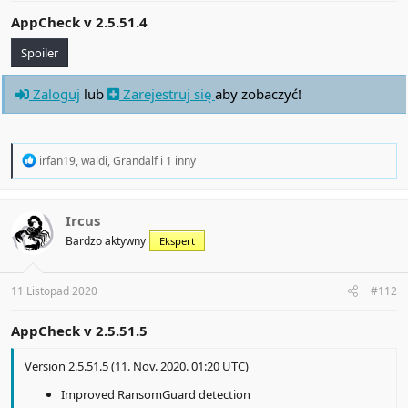
AppCheck v
2.5.51.4
Spoiler
Zaloguj
lub
Zarejestruj się
aby zobaczyć!
R
irfan19
,
waldi
,
Grandalf
i 1 inny
e
a
c
t
Ircus
i
Bardzo aktywny
Ekspert
o
n
s
:
11 Listopad 2020
#112
AppCheck v
2.5.51.5
Version 2.5.51.5 (11. Nov. 2020. 01:20 UTC)
Improved RansomGuard detection