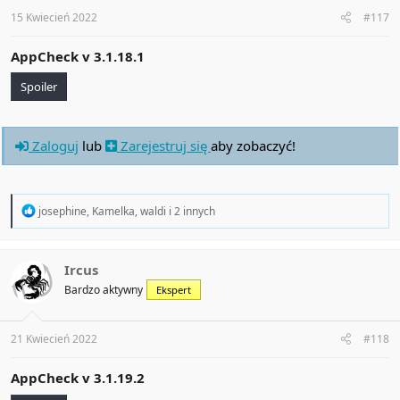
s
:
15 Kwiecień 2022
#117
AppCheck v
3.1.18.1
Spoiler
Zaloguj
lub
Zarejestruj się
aby zobaczyć!
R
josephine
,
Kamelka
,
waldi
i 2 innych
e
a
c
t
Ircus
i
Bardzo aktywny
Ekspert
o
n
s
:
21 Kwiecień 2022
#118
AppCheck v
3.1.19.2