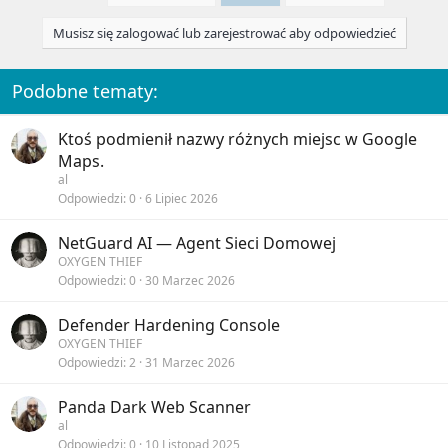
i
o
Musisz się zalogować lub zarejestrować aby odpowiedzieć
n
s
:
Podobne tematy:
Ktoś podmienił nazwy różnych miejsc w Google
Maps.
al
Odpowiedzi
0
6 Lipiec 2026
NetGuard AI — Agent Sieci Domowej
OXYGEN THIEF
Odpowiedzi
0
30 Marzec 2026
Defender Hardening Console
OXYGEN THIEF
Odpowiedzi
2
31 Marzec 2026
Panda Dark Web Scanner
al
Odpowiedzi
0
10 Listopad 2025