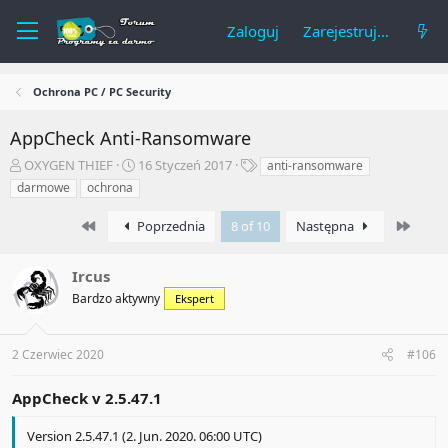
Zaloguj
Zarejestruj się
Ochrona PC / PC Security
AppCheck Anti-Ransomware
A
R
T
OXYGEN THIEF
16 Styczeń 2017
anti-ransomware
u
o
a
darmowe
ochrona
t
z
g
o
p
i
First
Last
Poprzednia
8 of 10
Następna
r
o
t
c
e
z
Ircus
m
ę
Bardzo aktywny
Ekspert
a
t
t
y
u
2 Czerwiec 2020
#106
AppCheck v
2.5.47.1
Version 2.5.47.1 (2. Jun. 2020. 06:00 UTC)