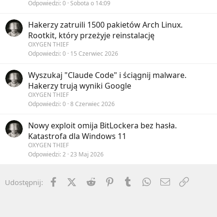
Odpowiedzi
0
Sobota o 14:09
Hakerzy zatruili 1500 pakietów Arch Linux.
Rootkit, który przeżyje reinstalację
OXYGEN THIEF
Odpowiedzi
0
15 Czerwiec 2026
Wyszukaj "Claude Code" i ściągnij malware.
Hakerzy trują wyniki Google
OXYGEN THIEF
Odpowiedzi
0
8 Czerwiec 2026
Nowy exploit omija BitLockera bez hasła.
Katastrofa dla Windows 11
OXYGEN THIEF
Odpowiedzi
2
23 Maj 2026
Facebook
X (Twitter)
Reddit
Pinterest
Tumblr
WhatsApp
Email
Umieść 
Udostępnij: