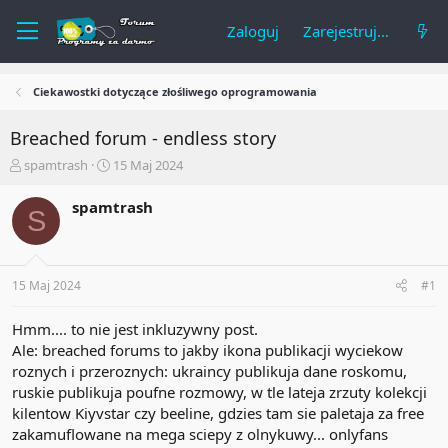
Zaloguj
Zarejestruj się
Ciekawostki dotyczące złośliwego oprogramowania
Breached forum - endless story
A
R
spamtrash
15 Maj 2024
u
o
t
z
spamtrash
S
o
p
r
o
t
c
e
z
15 Maj 2024
#1
m
ę
a
t
t
y
Hmm.... to nie jest inkluzywny post.
u
Ale: breached forums to jakby ikona publikacji wyciekow
roznych i przeroznych: ukraincy publikuja dane roskomu,
ruskie publikuja poufne rozmowy, w tle lateja zrzuty kolekcji
kilentow Kiyvstar czy beeline, gdzies tam sie paletaja za free
zakamuflowane na mega sciepy z olnykuwy... onlyfans