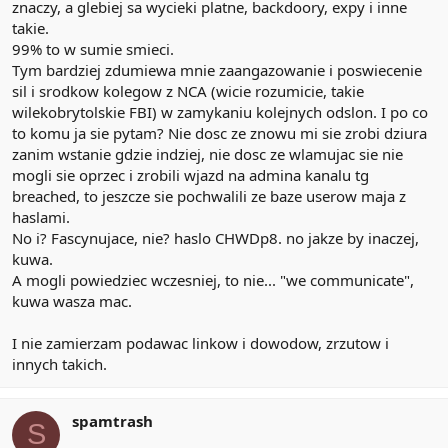
znaczy, a glebiej sa wycieki platne, backdoory, expy i inne
takie.
99% to w sumie smieci.
Tym bardziej zdumiewa mnie zaangazowanie i poswiecenie
sil i srodkow kolegow z NCA (wicie rozumicie, takie
wilekobrytolskie FBI) w zamykaniu kolejnych odslon. I po co
to komu ja sie pytam? Nie dosc ze znowu mi sie zrobi dziura
zanim wstanie gdzie indziej, nie dosc ze wlamujac sie nie
mogli sie oprzec i zrobili wjazd na admina kanalu tg
breached, to jeszcze sie pochwalili ze baze userow maja z
haslami.
No i? Fascynujace, nie? haslo CHWDp8. no jakze by inaczej,
kuwa.
A mogli powiedziec wczesniej, to nie... "we communicate",
kuwa wasza mac.
I nie zamierzam podawac linkow i dowodow, zrzutow i
innych takich.
spamtrash
S