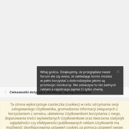
Witaj gościu. Dziękujemy, że przeglądasz nasze
forum ale czy wiesz, że zakładając konto możesz
w pełni korzystać z dobrodziejstw jakimi są
promocje i konkursy. Nie zobaczysz tu też żadnych
reklam a rejestracja zajmie Ci tylko chwilę.
Ciekawostki dotyczące złośliwego oprogramowania
Ta strona wykorzystuje ciasteczka (cookies) w celu: utrzymania sesji
Flat Awesome + (Parent DO NOT EDIT)
Polski (PL)
zalogowanego Użytkownika, gromadzenia informacji związanych z
korzystaniem z serwisu, ułatwienia Użytkownikom korzystania z niego,
Kontakt
Regulamin
Polityka prywatności
Pomoc
dopasowania treści wyświetlanych Użytkownikowi oraz tworzenia statystyk
Twitter
Kontakt
RSS
oglądalności czy efektywności publikowanych reklam.Użytkownik ma
możliwość skonfigurowania ustawień cookies za pomocą ustawień swojej