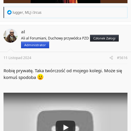
R
lugger
,
MLJ
i
Ircus
e
a
c
t
al
i
Ali al Forumiani, Duchowy przywódca PZD
Członek Załogi
o
n
Administrator
s
:
11 Listopad 2024
#5616
Robię prywatę. Taka twórczość od mojego kolegi. Może się
komuś spodoba