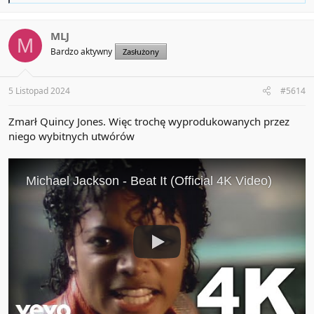
a
c
t
MLJ
M
i
Bardzo aktywny
Zasłużony
o
n
s
:
5 Listopad 2024
#5614
Zmarł Quincy Jones. Więc trochę wyprodukowanych przez
niego wybitnych utwórów