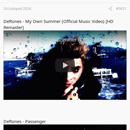
s
:
24 Listopad 2024
#5621
Deftones - My Own Summer (Official Music Video) [HD
Remaster]
Deftones - Passenger