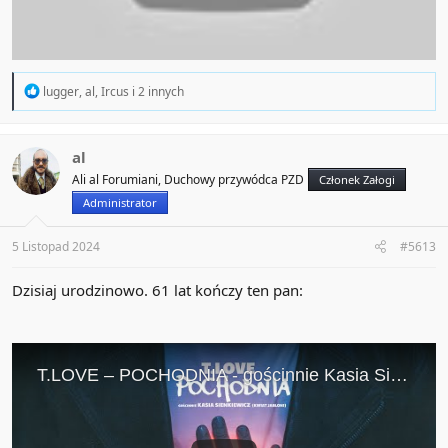
R
lugger
,
al
,
Ircus
i 2 innych
e
a
c
t
al
i
Ali al Forumiani, Duchowy przywódca PZD
Członek Załogi
o
n
Administrator
s
:
5 Listopad 2024
#5613
Dzisiaj urodzinowo. 61 lat kończy ten pan: