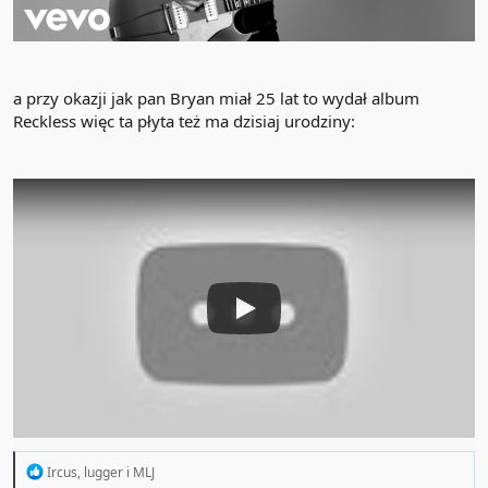
a przy okazji jak pan Bryan miał 25 lat to wydał album
Reckless więc ta płyta też ma dzisiaj urodziny:
R
Ircus
,
lugger
i
MLJ
e