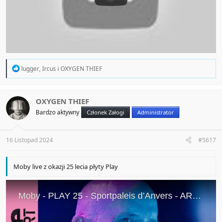
R
lugger
,
Ircus
i
OXYGEN THIEF
e
a
c
t
OXYGEN THIEF
i
Bardzo aktywny
Członek Załogi
Administrator
o
n
s
:
16 Listopad 2024
#5617
Moby live z okazji 25 lecia płyty Play