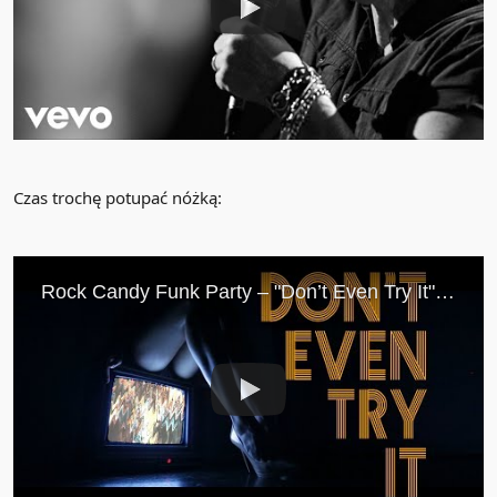
Czas trochę potupać nóżką: