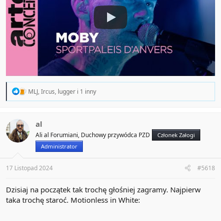
R
MLJ
,
Ircus
,
lugger
i 1 inny
e
a
c
t
al
i
Ali al Forumiani, Duchowy przywódca PZD
Członek Załogi
o
n
Administrator
s
:
17 Listopad 2024
#5618
Dzisiaj na początek tak trochę głośniej zagramy. Najpierw
taka trochę staroć. Motionless in White: