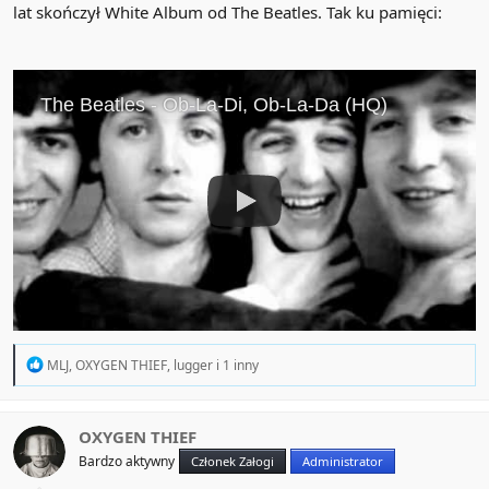
lat skończył White Album od The Beatles. Tak ku pamięci:
R
MLJ
,
OXYGEN THIEF
,
lugger
i 1 inny
e
a
c
t
OXYGEN THIEF
i
Bardzo aktywny
Członek Załogi
Administrator
o
n