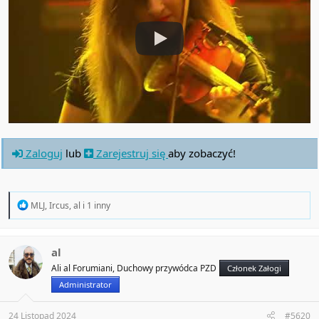
Zaloguj
lub
Zarejestruj się
aby zobaczyć!
R
MLJ
,
Ircus
,
al
i 1 inny
e
a
c
t
al
i
Ali al Forumiani, Duchowy przywódca PZD
Członek Załogi
o
n
Administrator
s
:
24 Listopad 2024
#5620