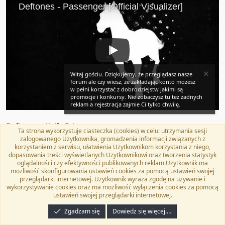
Witaj gościu. Dziękujemy, że przeglądasz nasze
forum ale czy wiesz, że zakładając konto możesz
w pełni korzystać z dobrodziejstw jakimi są
promocje i konkursy. Nie zobaczysz tu też żadnych
reklam a rejestracja zajmie Ci tylko chwilę.
Deftones – Knife Prty
Ta strona wykorzystuje ciasteczka (cookies) w celu: utrzymania sesji
zalogowanego Użytkownika, gromadzenia informacji związanych z
korzystaniem z serwisu, ułatwienia Użytkownikom korzystania z niego,
dopasowania treści wyświetlanych Użytkownikowi oraz tworzenia statystyk
oglądalności czy efektywności publikowanych reklam.Użytkownik ma
możliwość skonfigurowania ustawień cookies za pomocą ustawień swojej
przeglądarki internetowej. Użytkownik wyraża zgodę na używanie i
wykorzystywanie cookies oraz ma możliwość wyłączenia cookies za pomocą
ustawień swojej przeglądarki internetowej.
Zgadzam się
Dowiedz się więcej.…