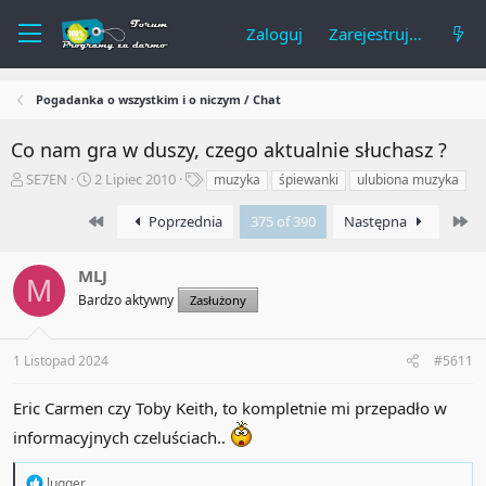
Zaloguj
Zarejestruj się
Pogadanka o wszystkim i o niczym / Chat
Co nam gra w duszy, czego aktualnie słuchasz ?
A
R
T
SE7EN
2 Lipiec 2010
muzyka
śpiewanki
ulubiona muzyka
u
o
a
t
z
g
First
La
Poprzednia
375 of 390
Następna
o
p
i
r
o
MLJ
t
c
M
e
z
Bardzo aktywny
Zasłużony
m
ę
a
t
t
y
1 Listopad 2024
#5611
u
Eric Carmen czy Toby Keith, to kompletnie mi przepadło w
informacyjnych czeluściach..
R
lugger