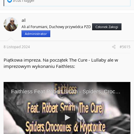
Ircus
i
lugger
e
a
c
t
al
i
Ali al Forumiani, Duchowy przywódca PZD
Członek Załogi
o
n
Administrator
s
:
8 Listopad 2024
#5615
Piątkowa impreza. Na początek The Cure - Lullaby ale w
imprezowym wykonaniu Faithless: