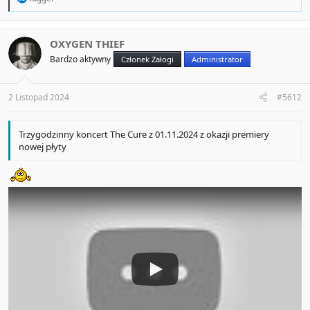
e
a
c
t
OXYGEN THIEF
i
Bardzo aktywny
Członek Załogi
Administrator
o
n
s
:
2 Listopad 2024
#5612
Trzygodzinny koncert The Cure z 01.11.2024 z okazji premiery
nowej płyty