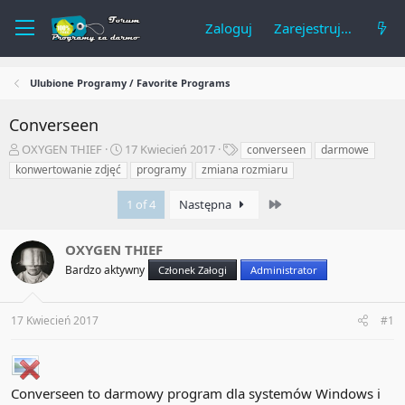
Zaloguj
Zarejestruj się
Ulubione Programy / Favorite Programs
Converseen
A
R
T
OXYGEN THIEF
17 Kwiecień 2017
converseen
darmowe
u
o
a
konwertowanie zdjęć
programy
zmiana rozmiaru
t
z
g
o
p
i
Last
1 of 4
Następna
r
o
t
c
e
z
OXYGEN THIEF
m
ę
Bardzo aktywny
Członek Załogi
Administrator
a
t
t
y
u
17 Kwiecień 2017
#1
Converseen to darmowy program dla systemów Windows i