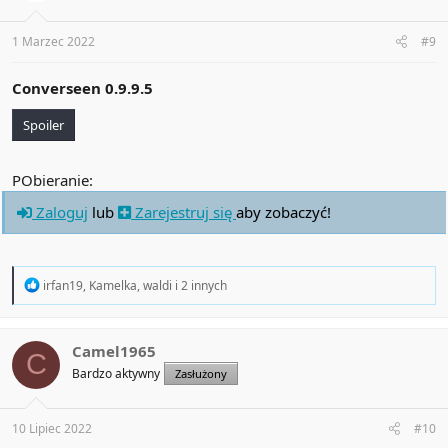
n
s
:
1 Marzec 2022
#9
Converseen 0.9.9.5
Spoiler
PObieranie:
Zaloguj
lub
Zarejestruj się
aby zobaczyć!
R
irfan19
,
Kamelka
,
waldi
i 2 innych
e
a
c
t
Camel1965
C
i
Bardzo aktywny
Zasłużony
o
n
s
:
10 Lipiec 2022
#10