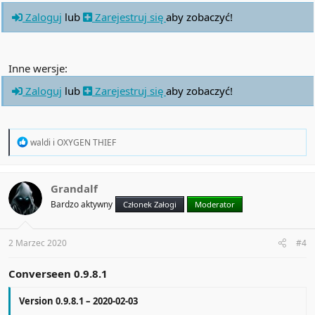
Zaloguj
lub
Zarejestruj się
aby zobaczyć!
Inne wersje:
Zaloguj
lub
Zarejestruj się
aby zobaczyć!
R
waldi
i
OXYGEN THIEF
e
a
c
t
Grandalf
i
Bardzo aktywny
Członek Załogi
Moderator
o
n
s
:
2 Marzec 2020
#4
Converseen 0.9.8.1
Version 0.9.8.1 – 2020-02-03