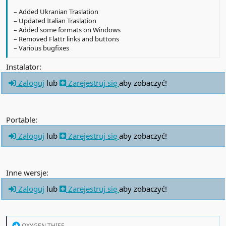
– Added Ukranian Traslation
– Updated Italian Traslation
– Added some formats on Windows
– Removed Flattr links and buttons
– Various bugfixes
Instalator:
Zaloguj
lub
Zarejestruj się
aby zobaczyć!
Portable:
Zaloguj
lub
Zarejestruj się
aby zobaczyć!
Inne wersje:
Zaloguj
lub
Zarejestruj się
aby zobaczyć!
R
OXYGEN THIEF