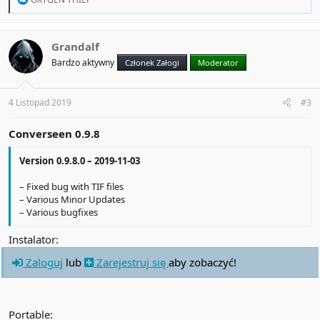
e
a
c
t
Grandalf
i
Bardzo aktywny
Członek Załogi
Moderator
o
n
s
:
4 Listopad 2019
#3
Converseen 0.9.8
Version 0.9.8.0 – 2019-11-03
– Fixed bug with TIF files
– Various Minor Updates
– Various bugfixes
Instalator:
Zaloguj
lub
Zarejestruj się
aby zobaczyć!
Portable: