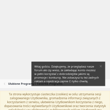
Witaj gościu. Dziękujemy, że przeglądasz nasze
forum ale czy wiesz, że zakładając konto możesz
w pełni korzystać z dobrodziejstw jakimi są
promocje i konkursy. Nie zobaczysz tu też żadnych
reklam a rejestracja zajmie Ci tylko chwilę.
Ulubione Programy / Favorite Programs
Ta strona wykorzystuje ciasteczka (cookies) w celu: utrzymania sesji
Flat Awesome + (Parent DO NOT EDIT)
Polski (PL)
zalogowanego Użytkownika, gromadzenia informacji związanych z
korzystaniem z serwisu, ułatwienia Użytkownikom korzystania z niego,
Kontakt
Regulamin
Polityka prywatności
Pomoc
dopasowania treści wyświetlanych Użytkownikowi oraz tworzenia statystyk
Twitter
Kontakt
RSS
oglądalności czy efektywności publikowanych reklam.Użytkownik ma