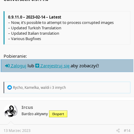
0.9.11.0 – 2023-02-14 – Latest
– Now, it’s possible to attempt to process corrupted images
– Updated Turkish Translation
– Updated Italian translation
– Various Bugfixes
Pobieranie:
Zaloguj
lub
Zarejestruj się
aby zobaczyć!
R
Rycho
,
Kamelka
,
waldi
i 3 innych
e
a
c
t
Ircus
i
Bardzo aktywny
Ekspert
o
n
s
:
13 Marzec 2023
#14