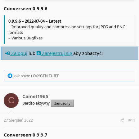
Converseen 0.9.9.6
0.9.9.6 – 2022-07-04 – Latest
– Improved quality and compression settings for JPEG and PNG
formats
– Various Bugfixes
Zaloguj
lub
Zarejestruj się
aby zobaczyć!
R
josephine
i
OXYGEN THIEF
e
a
c
t
Camel1965
C
i
Bardzo aktywny
Zasłużony
o
n
s
:
27 Sierpień 2022
#11
Converseen 0.9.9.7