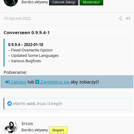
Bardzo aktywny
Członek Załogi
Moderator
18 Styczeń 2022
#8
Converseen 0.9.9.4-1
0.9.9.4 – 2022-01-18
– Fixed Overwrite Option
– Updated Some Languages
– Various Bugfixes
Pobieranie:
Zaloguj
lub
Zarejestruj się
aby zobaczyć!
R
irfan19
,
waldi
,
Ircus
i 3 innych
e
a
c
t
Ircus
i
Bardzo aktywny
Ekspert
o