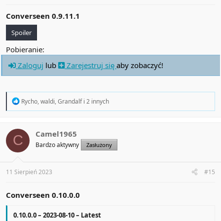
Converseen 0.9.11.1
Spoiler
Pobieranie:
Zaloguj
lub
Zarejestruj się
aby zobaczyć!
R
Rycho
,
waldi
,
Grandalf
i 2 innych
e
a
c
t
Camel1965
C
i
Bardzo aktywny
Zasłużony
o
n
s
:
11 Sierpień 2023
#15
Converseen 0.10.0.0
0.10.0.0 – 2023-08-10 – Latest