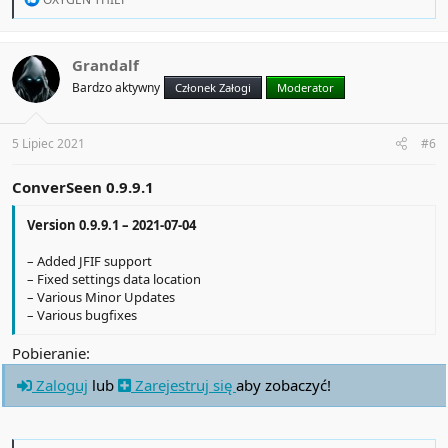
e
a
c
t
Grandalf
i
Bardzo aktywny
Członek Załogi
Moderator
o
n
s
:
5 Lipiec 2021
#6
ConverSeen 0.9.9.1
Version 0.9.9.1 – 2021-07-04
– Added JFIF support
– Fixed settings data location
– Various Minor Updates
– Various bugfixes
Pobieranie:
Zaloguj
lub
Zarejestruj się
aby zobaczyć!