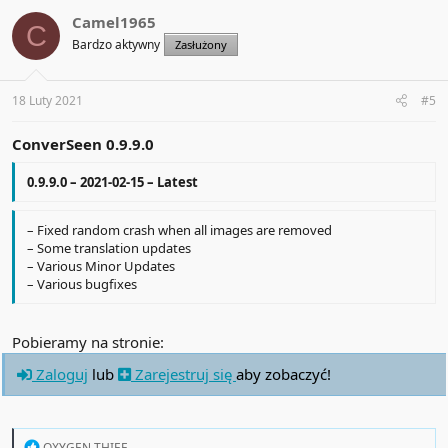
c
t
Camel1965
C
i
Bardzo aktywny
Zasłużony
o
n
s
:
18 Luty 2021
#5
ConverSeen
0.9.9.0
0.9.9.0 – 2021-02-15 – Latest
– Fixed random crash when all images are removed
– Some translation updates
– Various Minor Updates
– Various bugfixes
Pobieramy na stronie:
Zaloguj
lub
Zarejestruj się
aby zobaczyć!
R
OXYGEN THIEF