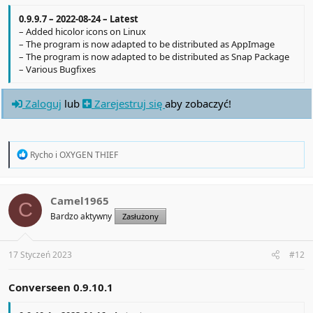
0.9.9.7 – 2022-08-24 – Latest
– Added hicolor icons on Linux
– The program is now adapted to be distributed as AppImage
– The program is now adapted to be distributed as Snap Package
– Various Bugfixes
Zaloguj
lub
Zarejestruj się
aby zobaczyć!
R
Rycho
i
OXYGEN THIEF
e
a
c
t
Camel1965
C
i
Bardzo aktywny
Zasłużony
o
n
s
:
17 Styczeń 2023
#12
Converseen 0.9.10.1