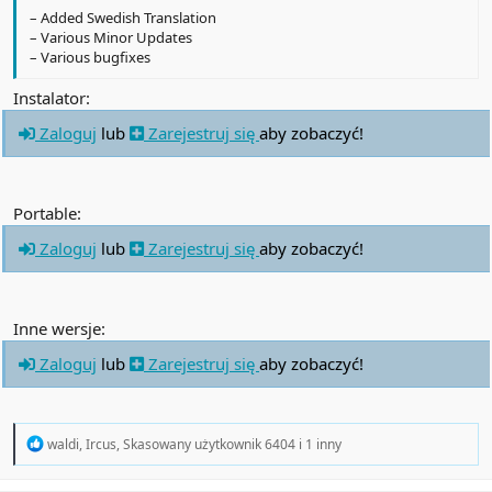
– Added Swedish Translation
– Various Minor Updates
– Various bugfixes
Instalator:
Zaloguj
lub
Zarejestruj się
aby zobaczyć!
Portable:
Zaloguj
lub
Zarejestruj się
aby zobaczyć!
Inne wersje:
Zaloguj
lub
Zarejestruj się
aby zobaczyć!
R
waldi
,
Ircus
,
Skasowany użytkownik 6404
i 1 inny
e
a