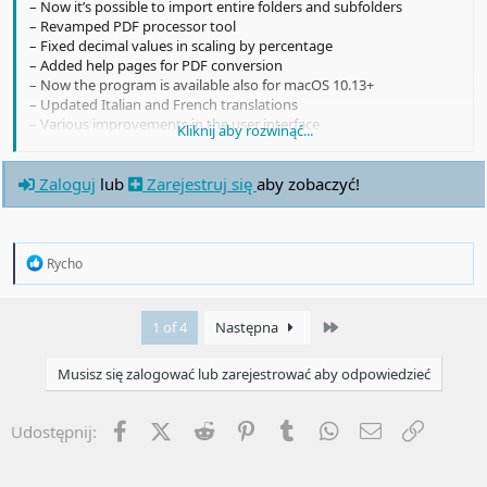
– Now it’s possible to import entire folders and subfolders
– Revamped PDF processor tool
– Fixed decimal values in scaling by percentage
– Added help pages for PDF conversion
– Now the program is available also for macOS 10.13+
– Updated Italian and French translations
– Various improvements in the user interface
Kliknij aby rozwinąć...
– Various Bugfixes
Zaloguj
lub
Zarejestruj się
aby zobaczyć!
R
Rycho
e
a
c
Last
1 of 4
Następna
t
i
o
Musisz się zalogować lub zarejestrować aby odpowiedzieć
n
s
:
Facebook
X (Twitter)
Reddit
Pinterest
Tumblr
WhatsApp
Email
Umieść 
Udostępnij: