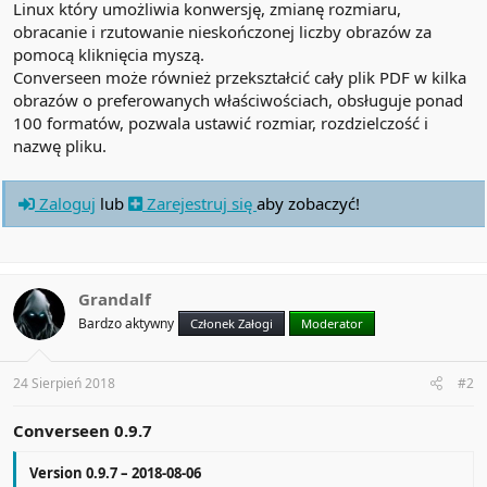
Linux który umożliwia konwersję, zmianę rozmiaru,
obracanie i rzutowanie nieskończonej liczby obrazów za
pomocą kliknięcia myszą.
Converseen może również przekształcić cały plik PDF w kilka
obrazów o preferowanych właściwościach, obsługuje ponad
100 formatów, pozwala ustawić rozmiar, rozdzielczość i
nazwę pliku.
Zaloguj
lub
Zarejestruj się
aby zobaczyć!
Grandalf
Bardzo aktywny
Członek Załogi
Moderator
24 Sierpień 2018
#2
Converseen 0.9.7
Version 0.9.7 – 2018-08-06