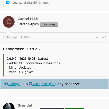
R
Ircus
,
waldi
,
irfan19
i 3 innych
e
a
c
t
Camel1965
C
i
Bardzo aktywny
Zasłużony
o
n
s
:
26 Październik 2021
#7
Converseen 0.9.9.2-2
0.9.9.2 – 2021-10-06 – Latest
– Added PDF conversion instructions
– Minor Updates
– Various Bugfixes
Zaloguj
lub
Zarejestruj się
aby zobaczyć!
Grandalf