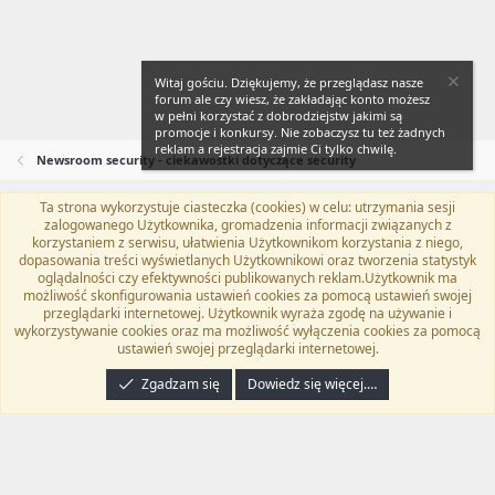
Witaj gościu. Dziękujemy, że przeglądasz nasze
forum ale czy wiesz, że zakładając konto możesz
w pełni korzystać z dobrodziejstw jakimi są
promocje i konkursy. Nie zobaczysz tu też żadnych
reklam a rejestracja zajmie Ci tylko chwilę.
Newsroom security - ciekawostki dotyczące security
Ta strona wykorzystuje ciasteczka (cookies) w celu: utrzymania sesji
Flat Awesome + (Parent DO NOT EDIT)
Polski (PL)
zalogowanego Użytkownika, gromadzenia informacji związanych z
korzystaniem z serwisu, ułatwienia Użytkownikom korzystania z niego,
Kontakt
Regulamin
Polityka prywatności
Pomoc
dopasowania treści wyświetlanych Użytkownikowi oraz tworzenia statystyk
Twitter
Kontakt
RSS
oglądalności czy efektywności publikowanych reklam.Użytkownik ma
możliwość skonfigurowania ustawień cookies za pomocą ustawień swojej
przeglądarki internetowej. Użytkownik wyraża zgodę na używanie i
wykorzystywanie cookies oraz ma możliwość wyłączenia cookies za pomocą
ustawień swojej przeglądarki internetowej.
®
Community platform by XenForo
© 2010-2024 XenForo Ltd.
Tłumaczenie
wykonane przez
programyzadarmo.net.pl
. |
Xenforo Add-ons
© by ©XenTR
|
Zgadzam się
Dowiedz się więcej.…
Email Check by MPM.PM