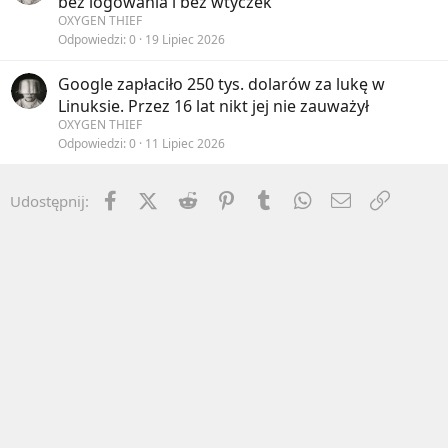
bez logowania i bez wtyczek
OXYGEN THIEF
Odpowiedzi
0
19 Lipiec 2026
Google zapłaciło 250 tys. dolarów za lukę w
Linuksie. Przez 16 lat nikt jej nie zauważył
OXYGEN THIEF
Odpowiedzi
0
11 Lipiec 2026
Facebook
X (Twitter)
Reddit
Pinterest
Tumblr
WhatsApp
Email
Umieść 
Udostępnij: