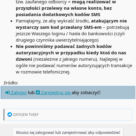
tzw. zaufanego odbiorcy =
mogą realizować w
– pozwoli to nam skuteczniej pracować z bankami w zakresie
przyszłości przelewy na własne konto, bez
zwalczania tego typu praktyk.
posiadania dodatkowych kodów SMS
Pamiętajmy, że aby wykraść środki,
atakującym nie
wystarczy sam kod przesłany SMS-em
– potrzebują
jeszcze Waszego loginu / hasła do bankowości (czyli
drugiego czynnika uwierzytelniającego)
Nie powinniśmy podawać żadnych kodów
autoryzacyjnych w przypadku kiedy ktoś do nas
dzwoni
(niezależnie z jakiego numeru). Najlepiej w
ogóle nie podawać numerów autoryzujących transakcje
w rozmowie telefonicznej.
źródło:
Zaloguj
lub
Zarejestruj się
aby zobaczyć!
R
OXYGEN THIEF
e
a
c
Musisz się zalogować lub zarejestrować aby odpowiedzieć
t