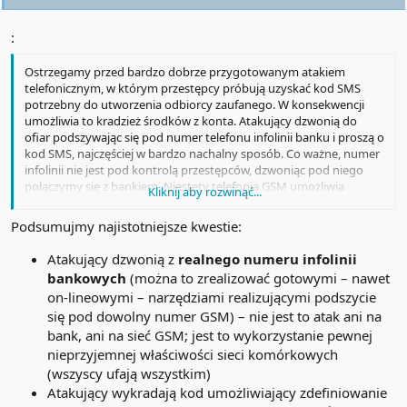
:
Ostrzegamy przed bardzo dobrze przygotowanym atakiem
telefonicznym, w którym przestępcy próbują uzyskać kod SMS
potrzebny do utworzenia odbiorcy zaufanego. W konsekwencji
umożliwia to kradzież środków z konta. Atakujący dzwonią do
ofiar podszywając się pod numer telefonu infolinii banku i proszą o
kod SMS, najczęściej w bardzo nachalny sposób. Co ważne, numer
infolinii nie jest pod kontrolą przestępców, dzwoniąc pod niego
połączymy się z bankiem. Niestety telefonia GSM umożliwia
Kliknij aby rozwinąć...
podszycie się pod dowolny numer telefonu (tzw. spoofing).
Przestępcy wykorzystują do tego celu wyspecjalizowane serwisy.
Podsumujmy najistotniejsze kwestie:
O technice tej jako pierwszy powiadomił nas
Atakujący dzwonią z
realnego numeru infolinii
bankowych
(można to zrealizować gotowymi – nawet
Zaloguj
lub
Zarejestruj się
aby zobaczyć!
on-lineowymi – narzędziami realizującymi podszycie
się pod dowolny numer GSM) – nie jest to atak ani na
, ale z informacji medialnych wynika, że inne banki też są tak
bank, ani na sieć GSM; jest to wykorzystanie pewnej
atakowane. Przekażcie posta znajomym, niezależnie w jakim
nieprzyjemnej właściwości sieci komórkowych
banku mają konto i pamiętajcie aby zgłaszać takie telefony na
(wszyscy ufają wszystkim)
Zaloguj
lub
Zarejestruj się
aby zobaczyć!
Atakujący wykradają kod umożliwiający zdefiniowanie