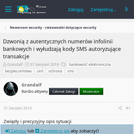
Zaloguj
Zarejestruj się
Newsroom security - ciekawostki dotyczące security
Dzwonią z autentycznych numerów infolinii
bankowych i wyłudzają kody SMS autoryzujące
transakcje
A
R
T
Grandalf
31 Sierpień 2019
bankowość elektroniczna
u
o
a
bezpieczeństwo
cert
ochrona
sms
t
z
g
o
p
i
Grandalf
r
o
t
c
Bardzo aktywny
Członek Załogi
Moderator
e
z
m
ę
a
t
31 Sierpień 2019
#1
t
y
u
Zwięzły i precyzyjny opis sytuacji
Zaloguj
lub
Zarejestruj się
aby zobaczyć!