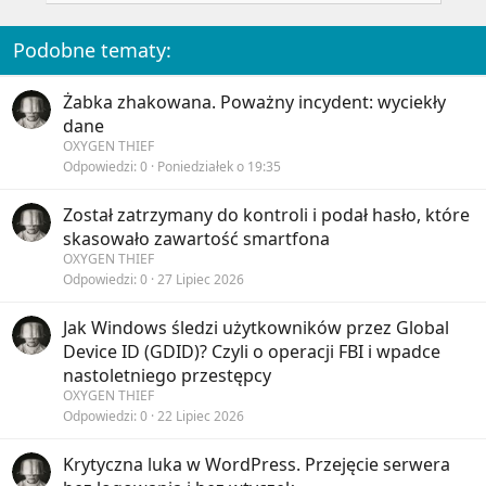
i
o
n
Podobne tematy:
s
:
Żabka zhakowana. Poważny incydent: wyciekły
dane
OXYGEN THIEF
Odpowiedzi
0
Poniedziałek o 19:35
Został zatrzymany do kontroli i podał hasło, które
skasowało zawartość smartfona
OXYGEN THIEF
Odpowiedzi
0
27 Lipiec 2026
Jak Windows śledzi użytkowników przez Global
Device ID (GDID)? Czyli o operacji FBI i wpadce
nastoletniego przestępcy
OXYGEN THIEF
Odpowiedzi
0
22 Lipiec 2026
Krytyczna luka w WordPress. Przejęcie serwera