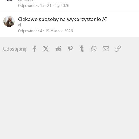
Odpowiedzi
15
21 Luty 2026
Ciekawe sposoby na wykorzystanie AI
al
Odpowiedzi
4
19 Marzec 2026
Facebook
X (Twitter)
Reddit
Pinterest
Tumblr
WhatsApp
Email
Umieść 
Udostępnij: