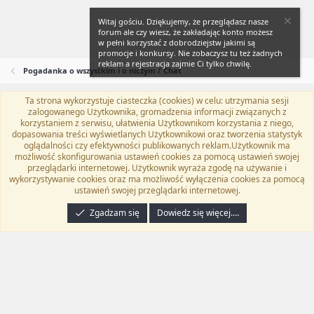
Witaj gościu. Dziękujemy, że przeglądasz nasze
forum ale czy wiesz, że zakładając konto możesz
w pełni korzystać z dobrodziejstw jakimi są
promocje i konkursy. Nie zobaczysz tu też żadnych
reklam a rejestracja zajmie Ci tylko chwilę.
Pogadanka o wszystkim i o niczym / Chat
Ta strona wykorzystuje ciasteczka (cookies) w celu: utrzymania sesji
Flat Awesome + (Parent DO NOT EDIT)
Polski (PL)
zalogowanego Użytkownika, gromadzenia informacji związanych z
korzystaniem z serwisu, ułatwienia Użytkownikom korzystania z niego,
Kontakt
Regulamin
Polityka prywatności
Pomoc
dopasowania treści wyświetlanych Użytkownikowi oraz tworzenia statystyk
Twitter
Kontakt
RSS
oglądalności czy efektywności publikowanych reklam.Użytkownik ma
możliwość skonfigurowania ustawień cookies za pomocą ustawień swojej
przeglądarki internetowej. Użytkownik wyraża zgodę na używanie i
wykorzystywanie cookies oraz ma możliwość wyłączenia cookies za pomocą
ustawień swojej przeglądarki internetowej.
®
Community platform by XenForo
© 2010-2024 XenForo Ltd.
Tłumaczenie
wykonane przez
programyzadarmo.net.pl
. |
Xenforo Add-ons
© by ©XenTR
|
Zgadzam się
Dowiedz się więcej.…
Email Check by MPM.PM