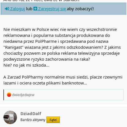
Zaloguj
lub
Zarejestruj się
aby zobaczyć!
Nie mieszkam w Polsce wiec nie wiem czy wszechstronnie
reklamowana i popularna substancja produkowana do
niedawna przez PolPharme i sprzedawana pod nazwa
"Ranigast" wiazana jest z jakims odszkodowaniem? Z jakims
chociazby pozwem ze polska reklama telewizyjna sprzedaje
podwyzszone ryzyko zachorowania na raka?
Nie? no jak mi szkoda...
A Zarzad PolPharmy normalnie musi siedzi, placze rzewnymi
lazami i ociera oczeta plikami banknotow...
R
dwiedjedwjew
e
a
c
t
DziadDalf
i
Bardzo aktywny
Fąfel
o
n