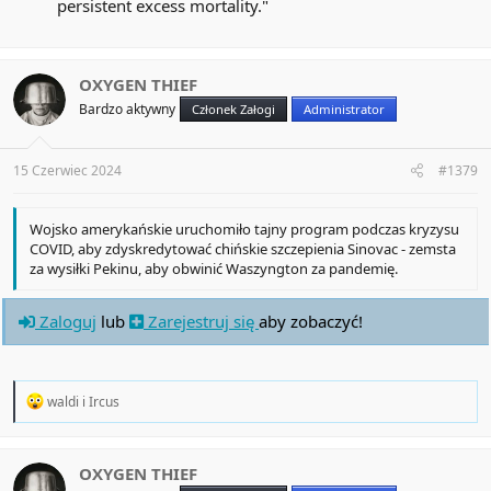
persistent excess mortality."
OXYGEN THIEF
Bardzo aktywny
Członek Załogi
Administrator
15 Czerwiec 2024
#1379
Wojsko amerykańskie uruchomiło tajny program podczas kryzysu
COVID, aby zdyskredytować chińskie szczepienia Sinovac - zemsta
za wysiłki Pekinu, aby obwinić Waszyngton za pandemię.
Zaloguj
lub
Zarejestruj się
aby zobaczyć!
R
waldi
i
Ircus
e
a
c
t
OXYGEN THIEF
i