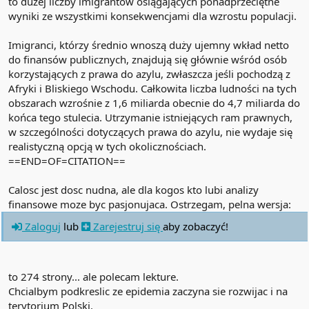
to dużej liczby imigrantów osiągających ponadprzeciętne
wyniki ze wszystkimi konsekwencjami dla wzrostu populacji.
Imigranci, którzy średnio wnoszą duży ujemny wkład netto
do finansów publicznych, znajdują się głównie wśród osób
korzystających z prawa do azylu, zwłaszcza jeśli pochodzą z
Afryki i Bliskiego Wschodu. Całkowita liczba ludności na tych
obszarach wzrośnie z 1,6 miliarda obecnie do 4,7 miliarda do
końca tego stulecia. Utrzymanie istniejących ram prawnych,
w szczególności dotyczących prawa do azylu, nie wydaje się
realistyczną opcją w tych okolicznościach.
==END=OF=CITATION==
Calosc jest dosc nudna, ale dla kogos kto lubi analizy
finansowe moze byc pasjonujaca. Ostrzegam, pelna wersja:
Zaloguj
lub
Zarejestruj się
aby zobaczyć!
to 274 strony... ale polecam lekture.
Chcialbym podkreslic ze epidemia zaczyna sie rozwijac i na
terytorium Polski.