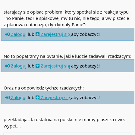
starajacy sie opisac problem, ktory spotkal sie z reakcja typu
"no Panie, teorie spiskowe, my tu nic, nie tego, a wy piszecie
z planowa eutanazja, dyrdymaly Panie":
Zaloguj
lub
Zarejestruj się
aby zobaczyć!
No to popatrzmy na pytanie, jakie ludzie zadawali rzadzacym:
Zaloguj
lub
Zarejestruj się
aby zobaczyć!
Oraz na odpowiedz tychze rzadzacych:
Zaloguj
lub
Zarejestruj się
aby zobaczyć!
przekladajac ta ostatnia na polski: nie mamy plaszcza i wez
wypei....