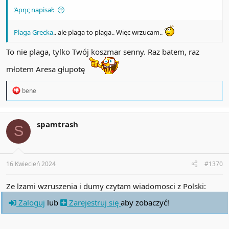
Ἄρης napisał:
Plaga Grecka
.. ale plaga to plaga.. Więc wrzucam..
To nie plaga, tylko Twój koszmar senny. Raz batem, raz
młotem Aresa głupotę
R
bene
e
a
c
t
spamtrash
S
i
o
n
s
:
16 Kwiecień 2024
#1370
Ze lzami wzruszenia i dumy czytam wiadomosci z Polski:
Zaloguj
lub
Zarejestruj się
aby zobaczyć!