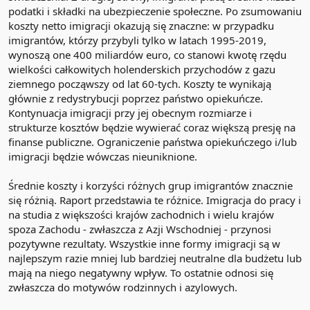
podatki i składki na ubezpieczenie społeczne. Po zsumowaniu
Osoby młode lub pozbawione chorób współistniejących,
koszty netto imigracji okazują się znaczne: w przypadku
przechodzą chorobę lekko, jednak bardzo często pozostaje im tzw.
imigrantów, którzy przybyli tylko w latach 1995-2019,
long Covid. Jest to uciążliwe utrzymywanie się różnych objawów
przez tygodnie, a nawet miesiące i lata.
wynoszą one 400 miliardów euro, co stanowi kwotę rzędu
wielkości całkowitych holenderskich przychodów z gazu
Do najczęstszych pozostałości po COVID-19 należą:
ziemnego począwszy od lat 60-tych. Koszty te wynikają
głównie z redystrybucji poprzez państwo opiekuńcze.
Ekstremalne zmęczenie
Utrata węchu
Kontynuacja imigracji przy jej obecnym rozmiarze i
Bóle mięśni
strukturze kosztów będzie wywierać coraz większą presję na
Trudności z koncentracją, pamięcią
finanse publiczne. Ograniczenie państwa opiekuńczego i/lub
Problemy ze snem
imigracji będzie wówczas nieuniknione.
Depresja i lęk
Koronawirus jest nadal zagrożeniem w 2024 roku. Media nie
Średnie koszty i korzyści różnych grup imigrantów znacznie
straszą już przepełnionymi szpitalami i zajętymi respiratorami i
się różnią. Raport przedstawia te różnice. Imigracja do pracy i
większość osób przechodzi chorobę łagodnie. Sama uciążliwość
na studia z większości krajów zachodnich i wielu krajów
chorowania sprawia jednak, że warto się chronić przed
spoza Zachodu - zwłaszcza z Azji Wschodniej - przynosi
zachorowaniem poprzez stosowanie powszechnej profilaktyki,
pozytywne rezultaty. Wszystkie inne formy imigracji są w
takiej samej jak w przypadku grypy czy przeziębienia. Mycie rąk,
unikanie osób chorych, wietrzenie pomieszczeń i zdrowy tryb
najlepszym razie mniej lub bardziej neutralne dla budżetu lub
życia, to dobra profilaktyka.
mają na niego negatywny wpływ. To ostatnie odnosi się
zwłaszcza do motywów rodzinnych i azylowych.