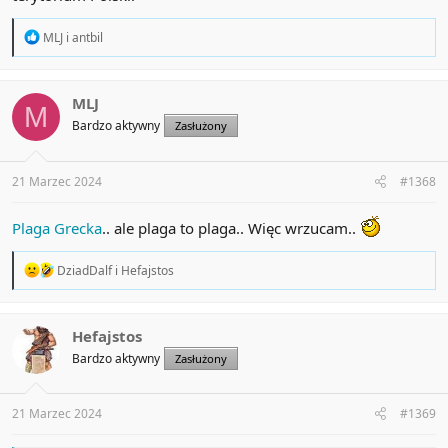
R
MLJ
i
antbil
e
a
c
t
MLJ
M
i
Bardzo aktywny
Zasłużony
o
n
s
:
21 Marzec 2024
#1368
Plaga Grecka
.. ale plaga to plaga.. Więc wrzucam..
R
DziadDalf
i
Hefajstos
e
a
c
t
Hefajstos
i
Bardzo aktywny
Zasłużony
o
n
s
:
21 Marzec 2024
#1369