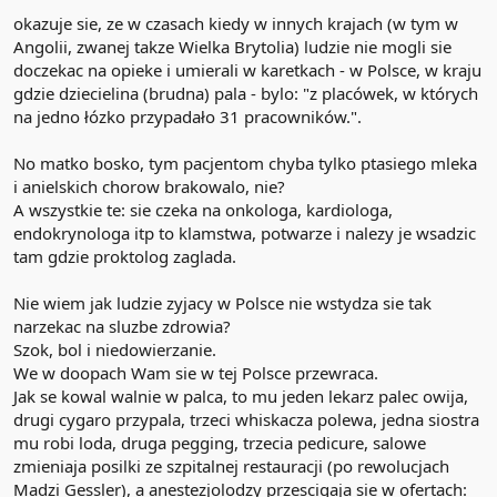
okazuje sie, ze w czasach kiedy w innych krajach (w tym w
Angolii, zwanej takze Wielka Brytolia) ludzie nie mogli sie
doczekac na opieke i umierali w karetkach - w Polsce, w kraju
gdzie dziecielina (brudna) pala - bylo: "z placówek, w których
na jedno łózko przypadało 31 pracowników.".
No matko bosko, tym pacjentom chyba tylko ptasiego mleka
i anielskich chorow brakowalo, nie?
A wszystkie te: sie czeka na onkologa, kardiologa,
endokrynologa itp to klamstwa, potwarze i nalezy je wsadzic
tam gdzie proktolog zaglada.
Nie wiem jak ludzie zyjacy w Polsce nie wstydza sie tak
narzekac na sluzbe zdrowia?
Szok, bol i niedowierzanie.
We w doopach Wam sie w tej Polsce przewraca.
Jak se kowal walnie w palca, to mu jeden lekarz palec owija,
drugi cygaro przypala, trzeci whiskacza polewa, jedna siostra
mu robi loda, druga pegging, trzecia pedicure, salowe
zmieniaja posilki ze szpitalnej restauracji (po rewolucjach
Madzi Gessler), a anestezjolodzy przescigaja sie w ofertach: