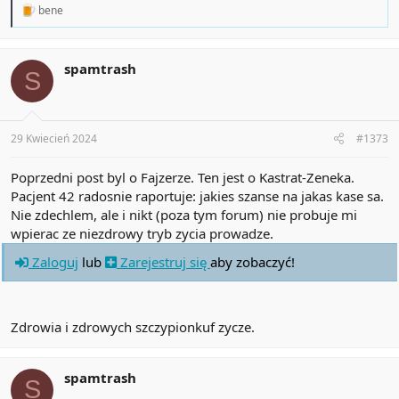
R
bene
e
a
c
t
spamtrash
S
i
o
n
s
:
29 Kwiecień 2024
#1373
Poprzedni post byl o Fajzerze. Ten jest o Kastrat-Zeneka.
Pacjent 42 radosnie raportuje: jakies szanse na jakas kase sa.
Nie zdechlem, ale i nikt (poza tym forum) nie probuje mi
wpierac ze niezdrowy tryb zycia prowadze.
Zaloguj
lub
Zarejestruj się
aby zobaczyć!
Zdrowia i zdrowych szczypionkuf zycze.
spamtrash
S