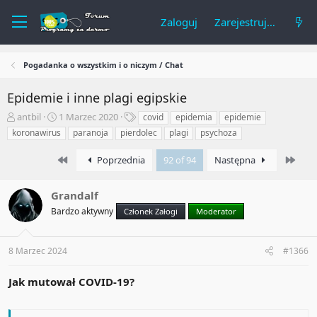
Zaloguj
Zarejestruj się
Pogadanka o wszystkim i o niczym / Chat
Epidemie i inne plagi egipskie
A
R
T
antbil
1 Marzec 2020
covid
epidemia
epidemie
u
o
a
koronawirus
paranoja
pierdolec
plagi
psychoza
t
z
g
o
p
i
First
Last
Poprzednia
92 of 94
Następna
r
o
t
c
e
z
Grandalf
m
ę
Bardzo aktywny
Członek Załogi
Moderator
a
t
t
y
u
8 Marzec 2024
#1366
Jak mutował COVID-19?