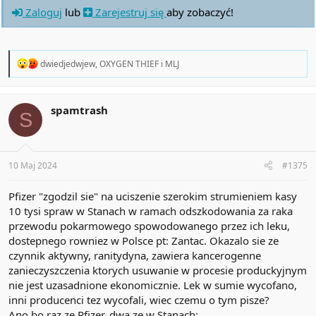
Zaloguj
lub
Zarejestruj się
aby zobaczyć!
R
dwiedjedwjew
,
OXYGEN THIEF
i
MLJ
e
a
c
t
spamtrash
S
i
o
n
s
:
10 Maj 2024
#1375
Pfizer "zgodzil sie" na uciszenie szerokim strumieniem kasy
10 tysi spraw w Stanach w ramach odszkodowania za raka
przewodu pokarmowego spowodowanego przez ich leku,
dostepnego rowniez w Polsce pt: Zantac. Okazalo sie ze
czynnik aktywny, ranitydyna, zawiera kancerogenne
zanieczyszczenia ktorych usuwanie w procesie produckyjnym
nie jest uzasadnione ekonomicznie. Lek w sumie wycofano,
inni producenci tez wycofali, wiec czemu o tym pisze?
Ano bo raz ze Pfizer, dwa ze w Stanach: