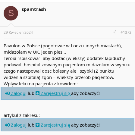
c
t
spamtrash
S
i
o
n
s
:
29 Kwiecień 2024
#1372
Pavulon w Polsce (pogotowie w Lodzi i innych miastach),
midazolam w UK, jeden pies...
Teroia "spiskowa": aby dostac (wiekszy) dodatek lapiduchy
podawali hospitalizowanym pacjentom midazolam w wyniku
czego nastepowal dosc bolesny ale i szybki (Z punktu
widzenia szpitala) zgon = wiekszy przerob pacjentow.
Wplyw leku na pacjenta z kowidem:
Zaloguj
lub
Zarejestruj się
aby zobaczyć!
artykul z zakresu:
Zaloguj
lub
Zarejestruj się
aby zobaczyć!