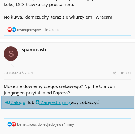
koks, LSD, trawka czy prosta hera.
No kuwa, klamczuchy, teraz sie wkurzylem i wracam.
R
dwiedjedwjew
i
Hefajstos
e
a
c
t
spamtrash
S
i
o
n
s
:
28 Kwiecień 2024
#1371
Moze sie dowiemy czegos ciekawego? Np. Ile Ula von
Jungingen przytulila od Fajzera?
Zaloguj
lub
Zarejestruj się
aby zobaczyć!
R
bene
,
Ircus
,
dwiedjedwjew
i 1 inny
e
a