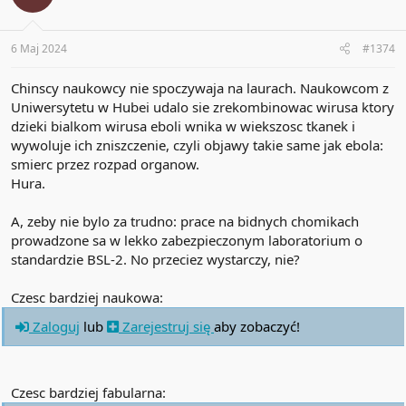
6 Maj 2024
#1374
Chinscy naukowcy nie spoczywaja na laurach. Naukowcom z
Uniwersytetu w Hubei udalo sie zrekombinowac wirusa ktory
dzieki bialkom wirusa eboli wnika w wiekszosc tkanek i
wywoluje ich zniszczenie, czyli objawy takie same jak ebola:
smierc przez rozpad organow.
Hura.
A, zeby nie bylo za trudno: prace na bidnych chomikach
prowadzone sa w lekko zabezpieczonym laboratorium o
standardzie BSL-2. No przeciez wystarczy, nie?
Czesc bardziej naukowa:
Zaloguj
lub
Zarejestruj się
aby zobaczyć!
Czesc bardziej fabularna: