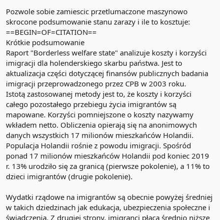
dominującym wariantem w USA w 2023 roku. Jest jeszcze bardziej
Pozwole sobie zamiescic przetlumaczone maszynowo
zaraźliwy niż Omikron, ale nie ma dowodów na to, że powoduje
skrocone podsumowanie stanu zarazy i ile to kosztuje:
cięższy przebieg choroby.
==BEGIN=OF=CITATION==
Warianty koronawirusa “krążące” w 2024 rok
u
Krótkie podsumowanie
Raport "Borderless welfare state" analizuje koszty i korzyści
Obecnie mamy kilka wariantów, które nieznacznie różnią się
imigracji dla holenderskiego skarbu państwa. Jest to
objawami. Zazwyczaj mają łagodny przebieg, ale dość uciążliwy np.
aktualizacja części dotyczącej finansów publicznych badania
z powodu ogromnego zmęczenia, które długo trwa. Większość z
imigracji przeprowadzonego przez CPB w 2003 roku.
nich przebiega z katarem, bólem głowy, gardła, mięśni. Fornax
Istotą zastosowanej metody jest to, że koszty i korzyści
także z biegunką i bólem brzucha. Objawy przypominają grypę lub
przeziębienie.
całego pozostałego przebiegu życia imigrantów są
mapowane. Korzyści pomniejszone o koszty nazywamy
JN.1
wkładem netto. Obliczenia opierają się na anonimowych
Eris
danych wszystkich 17 milionów mieszkańców Holandii.
Pirola
Kraken
Populacja Holandii rośnie z powodu imigracji. Spośród
Fornax
ponad 17 milionów mieszkańców Holandii pod koniec 2019
r. 13% urodziło się za granicą (pierwsze pokolenie), a 11% to
Czy COVID-19 jest nadal groźny?
dzieci imigrantów (drugie pokolenie).
To, jak przejdziemy COVID-19, zależy od wielu czynników, w tym od
wieku, schorzeń współistniejących i wariantu wirusa. Osoby z grup
Wydatki rządowe na imigrantów są obecnie powyżej średniej
ryzyka, takie jak osoby starsze i osoby z chorobami przewlekłymi,
w takich dziedzinach jak edukacja, ubezpieczenia społeczne i
są bardziej narażone na ciężki przebieg choroby.
świadczenia. Z drugiej strony, imigranci płacą średnio niższe