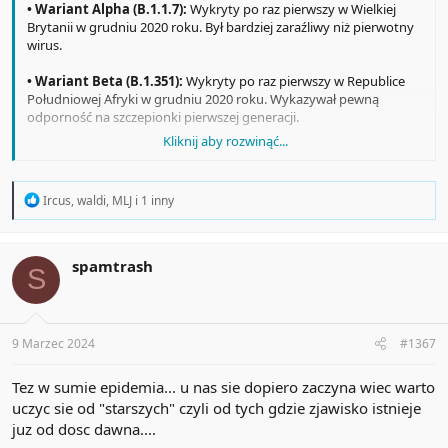
• Wariant Alpha (B.1.1.7):
Wykryty po raz pierwszy w Wielkiej
Brytanii w grudniu 2020 roku. Był bardziej zaraźliwy niż pierwotny
wirus.
• Wariant Beta (B.1.351):
Wykryty po raz pierwszy w Republice
Południowej Afryki w grudniu 2020 roku. Wykazywał pewną
odporność na szczepionki pierwszej generacji.
Kliknij aby rozwinąć...
• Wariant Gamma (P.1):
Wykryty po raz pierwszy w Brazylii w
styczniu 2021 roku. Podobnie jak Beta, wykazywał pewną
odporność na szczepionki.
R
Ircus
,
waldi
,
MLJ
i 1 inny
e
• Wariant Delta (B.1.617.2):
Wykryty po raz pierwszy w Indiach w
a
październiku 2020 roku. Stał się dominującym wariantem na
c
świecie w 2021 roku. Był znacznie bardziej zaraźliwy od
t
spamtrash
S
i
poprzednich wariantów i mógł powodować cięższy przebieg
o
choroby.
n
s
• Wariant Omikron (B.1.1.529):
Wykryty po raz pierwszy w
:
9 Marzec 2024
#1367
Republice Południowej Afryki w listopadzie 2021 roku. Stał się
dominującym wariantem na świecie w 2022 roku. Jest bardziej
Tez w sumie epidemia... u nas sie dopiero zaczyna wiec warto
zaraźliwy od Delty, ale zazwyczaj powoduje łagodniejszy przebieg
choroby.
uczyc sie od "starszych" czyli od tych gdzie zjawisko istnieje
juz od dosc dawna....
• Wariant Kraken (XBB.1.5):
Podwariant Omikrona, który stał się