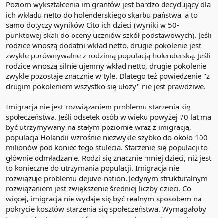
Poziom wykształcenia imigrantów jest bardzo decydujący dla
ich wkładu netto do holenderskiego skarbu państwa, a to
samo dotyczy wyników Cito ich dzieci (wyniki w 50-
punktowej skali do oceny uczniów szkół podstawowych). Jeśli
rodzice wnoszą dodatni wkład netto, drugie pokolenie jest
zwykle porównywalne z rodzimą populacją holenderską. Jeśli
rodzice wnoszą silnie ujemny wkład netto, drugie pokolenie
zwykle pozostaje znacznie w tyle. Dlatego też powiedzenie "z
drugim pokoleniem wszystko się ułoży" nie jest prawdziwe.
Imigracja nie jest rozwiązaniem problemu starzenia się
społeczeństwa. Jeśli odsetek osób w wieku powyżej 70 lat ma
być utrzymywany na stałym poziomie wraz z imigracją,
populacja Holandii wzrośnie niezwykle szybko do około 100
milionów pod koniec tego stulecia. Starzenie się populacji to
głównie odmładzanie. Rodzi się znacznie mniej dzieci, niż jest
to konieczne do utrzymania populacji. Imigracja nie
rozwiązuje problemu dejuve-nation. Jedynym strukturalnym
rozwiązaniem jest zwiększenie średniej liczby dzieci. Co
więcej, imigracja nie wydaje się być realnym sposobem na
pokrycie kosztów starzenia się społeczeństwa. Wymagałoby