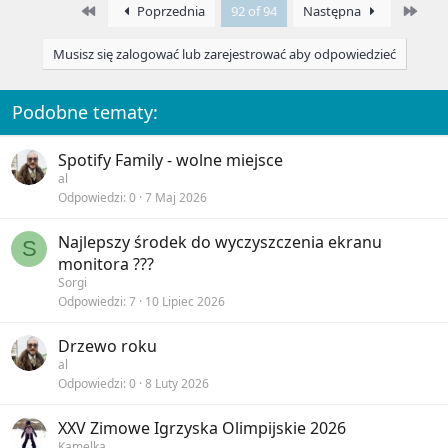
First
Last
Poprzednia
92 of 94
Następna
t
i
o
Musisz się zalogować lub zarejestrować aby odpowiedzieć
n
s
:
Podobne tematy:
Spotify Family - wolne miejsce
al
Odpowiedzi
0
7 Maj 2026
Najlepszy środek do wyczyszczenia ekranu
S
monitora ???
Sorgi
Odpowiedzi
7
10 Lipiec 2026
Drzewo roku
al
Odpowiedzi
0
8 Luty 2026
XXV Zimowe Igrzyska Olimpijskie 2026
Kamelka