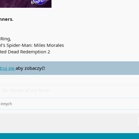
nners.
Ring,
l's Spider-Man: Miles Morales
 Red Dead Redemption 2
truj się
aby zobaczyć!
n
h
r
y
m
f
y
e
r
t
e
h
t
o
m
h
a
t
 innych