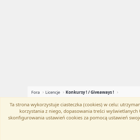
Fora
Licencje
Konkursy ! / Giveaways !
Ta strona wykorzystuje ciasteczka (cookies) w celu: utrzy
Flat Awesome + (Parent DO NOT EDIT)
Zmień szer
korzystania z niego, dopasowania treści wyświetlanyc
skonfigurowania ustawień cookies za pomocą ustawień swoje
®
Community platform by XenForo
© 2010-20