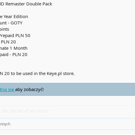
HD Remaster Double Pack
he Year Edition
Hunt - GOTY
oints
 Prepaid PLN 50
- PLN 20
imate 1 Month
paid - PLN 20
N 20 to be used in the Keye.pl store.
truj się
aby zobaczyć!
n
h
r
y
m
f
y
e
r
t
e
h
t
o
m
h
a
t
 innych