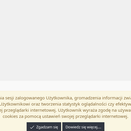
mania sesji zalogowanego Użytkownika, gromadzenia informacji zw
okość
Polski (PL)
Kontakt
Regu
h Użytkownikowi oraz tworzenia statystyk oglądalności czy efek
j przeglądarki internetowej. Użytkownik wyraża zgodę na używa
cookies za pomocą ustawień swojej przeglądarki internetowej.
Zgadzam się
Dowiedz się więcej.…
24 XenForo Ltd.
Tłumaczenie wykonane przez
programyzadarmo.net.pl
. |
Xenforo Ad