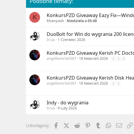
Podobne tematy:
s
:
KonkursPZD
Giveaway Eazy Fix—Wind
K
khanyash
Niedziela o 05:48
DuoBolt for Win do wygrania 200 licenc
Ircus
1 Czerwiec 2026
KonkursPZD
Giveaway Kerish PC Doct
angellomichel387
18 Kwiecień 2026
2
3
4
KonkursPZD
Giveaway Kerish Disk Hea
angellomichel387
18 Kwiecień 2026
2
3
Indy - do wygrania
Ircus
9 Luty 2026
Facebook
X (Twitter)
Reddit
Pinterest
Tumblr
WhatsApp
Emai
Udostępnij: