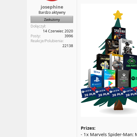
a
t
josephine
t
y
Bardzo aktywny
u
Zasłużony
Dołączył
14 Czerwiec 2020
Posty
3996
Reakcje/Polubienia
22138
Prizes:
- 1x Marvels Spider-Man: 