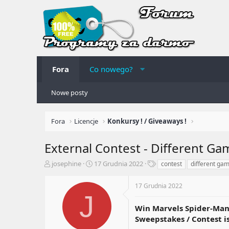
Fora
Co nowego?
Nowe posty
Fora
Licencje
Konkursy ! / Giveaways !
External Contest - Different Ga
A
R
T
josephine
17 Grudnia 2022
contest
different ga
u
o
a
t
z
g
17 Grudnia 2022
o
p
i
J
r
o
Win Marvels Spider-Man: 
t
c
e
z
Sweepstakes / Contest i
m
ę