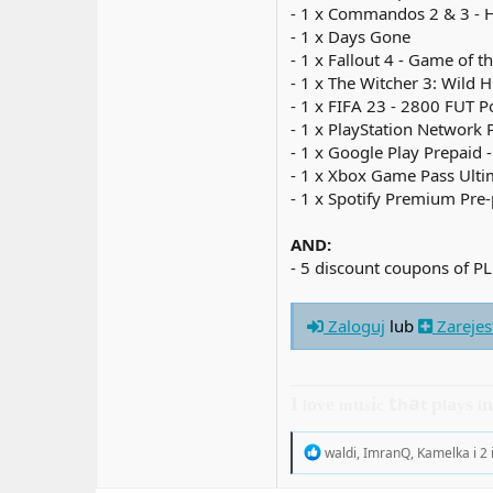
- 1 x Commandos 2 & 3 - 
- 1 x Days Gone
- 1 x Fallout 4 - Game of t
- 1 x The Witcher 3: Wild 
- 1 x FIFA 23 - 2800 FUT P
- 1 x PlayStation Network
- 1 x Google Play Prepaid 
- 1 x Xbox Game Pass Ult
- 1 x Spotify Premium Pre-
AND:
- 5 discount coupons of PL
Zaloguj
lub
Zarejes
t
a
I
o
e
u
i
h
t
p
a
s
l
v
m
s
c
l
y
i
R
waldi
,
ImranQ
,
Kamelka
i 2
e
a