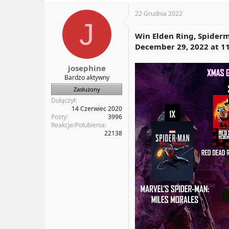
c
t
22 Grudnia 2022
i
J
o
Win Elden Ring, Spiderm
n
December 29, 2022 at 11
s
:
josephine
Bardzo aktywny
Zasłużony
Dołączył
14 Czerwiec 2020
Posty
3996
Reakcje/Polubienia
22138