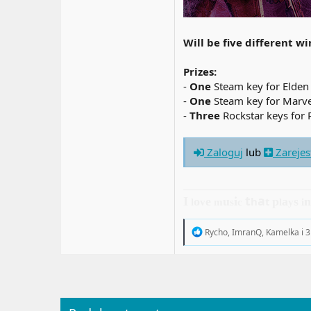
Will be five different wi
Prizes:
-
One
Steam key for Elden 
-
One
Steam key for Marve
-
Three
Rockstar keys for
Zaloguj
lub
Zarejes
t
a
I
o
e
u
i
h
t
p
a
s
l
v
m
s
c
l
y
i
R
Rycho
,
ImranQ
,
Kamelka
i 3
e
a
c
t
i
o
n