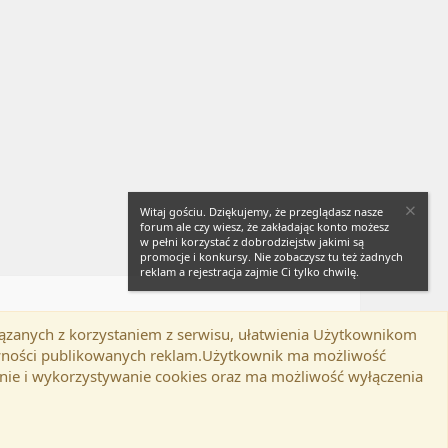
Witaj gościu. Dziękujemy, że przeglądasz nasze
forum ale czy wiesz, że zakładając konto możesz
w pełni korzystać z dobrodziejstw jakimi są
promocje i konkursy. Nie zobaczysz tu też żadnych
reklam a rejestracja zajmie Ci tylko chwilę.
iązanych z korzystaniem z serwisu, ułatwienia Użytkownikom
Twitter
Kontakt
RSS
lamin
Polityka prywatności
Pomoc
tywności publikowanych reklam.Użytkownik ma możliwość
nie i wykorzystywanie cookies oraz ma możliwość wyłączenia
d-ons
© by ©XenTR
|
Email Check by MPM.PM