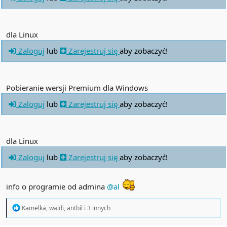
dla Linux
Zaloguj
lub
Zarejestruj się
aby zobaczyć!
Pobieranie wersji Premium dla Windows
Zaloguj
lub
Zarejestruj się
aby zobaczyć!
dla Linux
Zaloguj
lub
Zarejestruj się
aby zobaczyć!
info o programie od admina
@al
R
Kamelka
,
waldi
,
antbil
i 3 innych
e
a