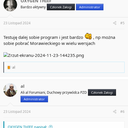
OXYGEN THIEF
i
Bardzo aktywny
Członek Załogi
Administrator
o
n
s
:
23 Listopad 2024
#5
Testuję dalej sobie program i jest bardzo
, np można
sobie pobrać Morawieckiego w wielu wersjach
R
al
e
a
c
t
al
i
Ali al Forumiani, Duchowy przywódca PZD
Członek Załogi
o
n
Administrator
s
:
23 Listopad 2024
#6
OXYGEN THIEF napisał: