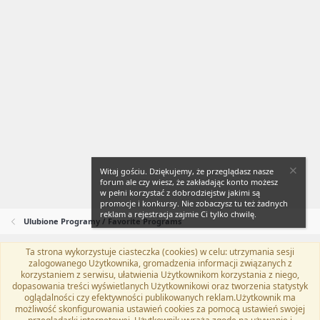
Witaj gościu. Dziękujemy, że przeglądasz nasze
forum ale czy wiesz, że zakładając konto możesz
w pełni korzystać z dobrodziejstw jakimi są
promocje i konkursy. Nie zobaczysz tu też żadnych
reklam a rejestracja zajmie Ci tylko chwilę.
Ulubione Programy / Favorite Programs
Ta strona wykorzystuje ciasteczka (cookies) w celu: utrzymania sesji
Flat Awesome + (Parent DO NOT EDIT)
Polski (PL)
zalogowanego Użytkownika, gromadzenia informacji związanych z
korzystaniem z serwisu, ułatwienia Użytkownikom korzystania z niego,
Kontakt
Regulamin
Polityka prywatności
Pomoc
dopasowania treści wyświetlanych Użytkownikowi oraz tworzenia statystyk
Twitter
Kontakt
RSS
oglądalności czy efektywności publikowanych reklam.Użytkownik ma
możliwość skonfigurowania ustawień cookies za pomocą ustawień swojej