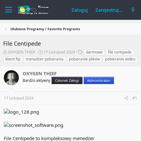
Zaloguj
Zarejestruj się
Ulubione Programy / Favorite Programs
File Centipede
A
R
T
OXYGEN THIEF
17 Listopad 2024
darmowe
file centipede
u
o
a
klient ftp
menadżer pobierania
pobieranie plików
pobieranie wideo
t
z
g
o
p
i
OXYGEN THIEF
r
o
t
c
Bardzo aktywny
Członek Załogi
Administrator
e
z
m
ę
a
t
17 Listopad 2024
#1
t
y
u
File Centipede to kompleksowy menedżer