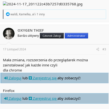
R
waldi
,
Kamelka
,
al
i 1 inny
e
a
c
t
OXYGEN THIEF
i
Bardzo aktywny
Członek Załogi
Administrator
o
n
s
:
17 Listopad 2024
#3
Mała zmiana, rozszerzenia do przeglądarek można
zainstalować jak każde inne czyli
dla chrome
Zaloguj
lub
Zarejestruj się
aby zobaczyć!
Firefox
Zaloguj
lub
Zarejestruj się
aby zobaczyć!