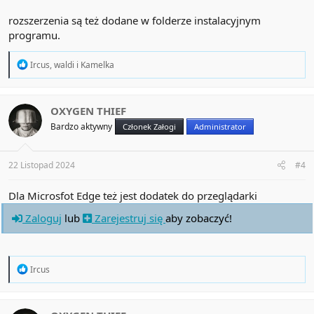
rozszerzenia są też dodane w folderze instalacyjnym
programu.
R
Ircus
,
waldi
i
Kamelka
e
a
c
t
OXYGEN THIEF
i
Bardzo aktywny
Członek Załogi
Administrator
o
n
s
:
22 Listopad 2024
#4
Dla Microsfot Edge też jest dodatek do przeglądarki
Zaloguj
lub
Zarejestruj się
aby zobaczyć!
R
Ircus
e
a
c
t