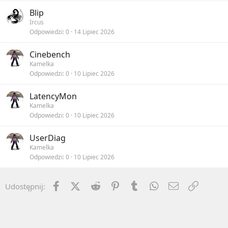
Blip
Ircus
Odpowiedzi
0
14 Lipiec 2026
Cinebench
Kamelka
Odpowiedzi
0
10 Lipiec 2026
LatencyMon
Kamelka
Odpowiedzi
0
10 Lipiec 2026
UserDiag
Kamelka
Odpowiedzi
0
10 Lipiec 2026
Facebook
X (Twitter)
Reddit
Pinterest
Tumblr
WhatsApp
Email
Umieść 
Udostępnij: