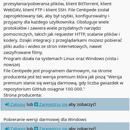
przesyłania/pobierania plików, klient BitTorrent, klient
WebDAV, klient FTP i klient SSH. File Centipede został
zaprojektowany tak, aby był szybki, konfigurowalny i
przyjazny dla każdego użytkownika. Obsługuje wiele
protokołów i zawiera wiele przydatnych narzędzi
pomocniczych, takich jak requester HTTP, scalanie plików i
kodery. Dzięki integracji z przeglądarkami możesz pobierać
pliki audio i wideo ze stron internetowych, nawet
zaszyfrowane filmy.
Program działa na systemach Linux oraz Windows (vista i
nowsze)
File Centipede jest programem darmowym, na stronie
producenta jest też wersja premium która jak piszą "Wersja
premium stanie się wersją darmową, gdy liczba gwiazdek w
repozytorium GitHub osiągnie 100 000."
Strona producenta:
Zaloguj
lub
Zarejestruj się
aby zobaczyć!
Pobieranie wersji darmowej dla Windows
Zaloguj
lub
Zarejestruj się
aby zobaczyć!