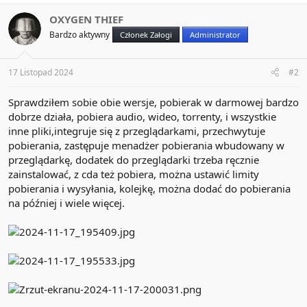
c
t
OXYGEN THIEF
i
Bardzo aktywny
Członek Załogi
Administrator
o
n
s
:
17 Listopad 2024
#2
Sprawdziłem sobie obie wersje, pobierak w darmowej bardzo
dobrze działa, pobiera audio, wideo, torrenty, i wszystkie
inne pliki,integruje się z przeglądarkami, przechwytuje
pobierania, zastępuje menadżer pobierania wbudowany w
przeglądarkę, dodatek do przeglądarki trzeba ręcznie
zainstalować, z cda też pobiera, można ustawić limity
pobierania i wysyłania, kolejkę, można dodać do pobierania
na później i wiele więcej.