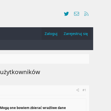
Twitter
Kontakt
RSS
Zaloguj
Zarejestruj się
e użytkowników
#1
h. Mogą one bowiem zbierać wrażliwe dane