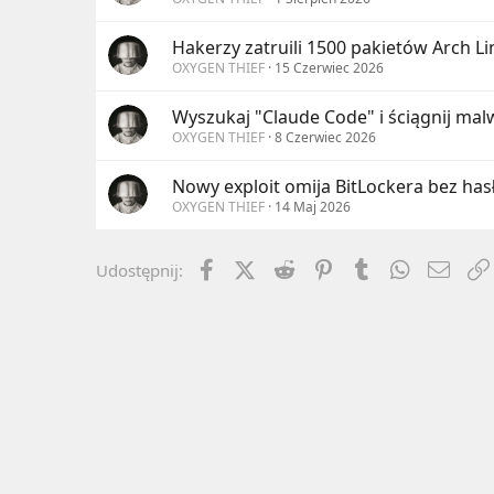
Producent wibratorów grom
gadżet był używany. Jeżel
Hakerzy zatruili 1500 pakietów Arch Lin
wartościową w tej branży 
OXYGEN THIEF
15 Czerwiec 2026
Jak zakończyła się sprawa
Wyszukaj "Claude Code" i ściągnij mal
OXYGEN THIEF
8 Czerwiec 2026
Sprawa zakończyła się ugo
Nowy exploit omija BitLockera bez has
OXYGEN THIEF
14 Maj 2026
osoby, które podały
osoby, które tylko 
Facebook
X (Twitter)
Reddit
Pinterest
Tumblr
WhatsApp
Emai
Udostępnij:
W sumie producenta wibra