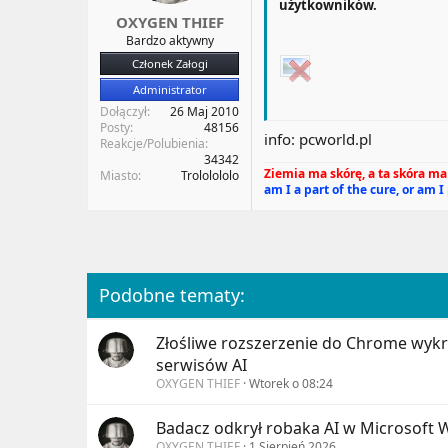
użytkowników.
a
t
OXYGEN THIEF
t
y
Bardzo aktywny
u
Członek Załogi
Administrator
Dołączył
26 Maj 2010
Szpiegujący wibrator We-
Posty
48156
info: pcworld.pl
Reakcje/Polubienia
34342
Kilka tygodni temu usłysz
Ziemia ma skórę, a ta skóra ma 
Miasto
Trololololo
serwery producenta. Dzisi
am I a part of the cure, or am I
Chodzi bowiem o inteligen
Zabawa we dwoje na pod
Podobne tematy:
Kilka dni temu przed sąde
Rave by We-Vibe, że za po
Złośliwe rozszerzenie do Chrome wykra
gromadził on nieprawnie 
serwisów AI
OXYGEN THIEF
Wtorek o 08:24
Jakie dane były gromadzo
Badacz odkrył robaka AI w Microsoft 
OXYGEN THIEF
1 Sierpień 2026