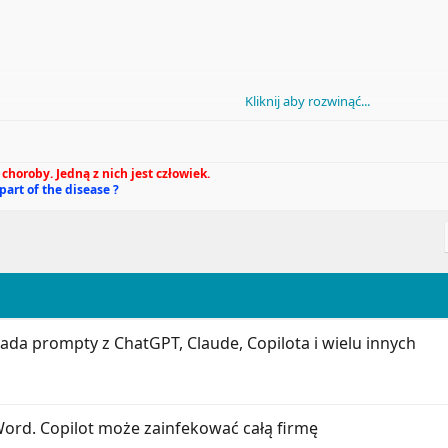
Kliknij aby rozwinąć...
Vibe
eliśmy o wycofaniu z rynku niemieckiego lalki, która mogła nagrywać 
choroby. Jedną z nich jest człowiek.
aj mamy do czynienia z kolejnym przykładem inteligentnego szpiega-
 part of the disease ?
tny wibrator We-Vibe Sync, który sprzedawany był również w Polsce.
słuchu
m federalnym w Chicago zakończyła się sprawa, w której skarżący zar
średnictwem aplikacji korzystającej z Bluetooth i pozwalającej na 
da prompty z ChatGPT, Claude, Copilota i wielu innych
ich wrażliwe dane.
ne?
Word. Copilot może zainfekować całą firmę