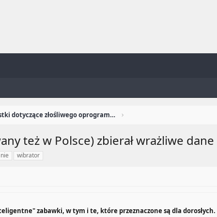
Ciekawostki dotyczące złośliwego oprogramowania
wany też w Polsce) zbierał wrażliwe dan
nie
wibrator
teligentne" zabawki, w tym i te, które przeznaczone są dla dorosłyc