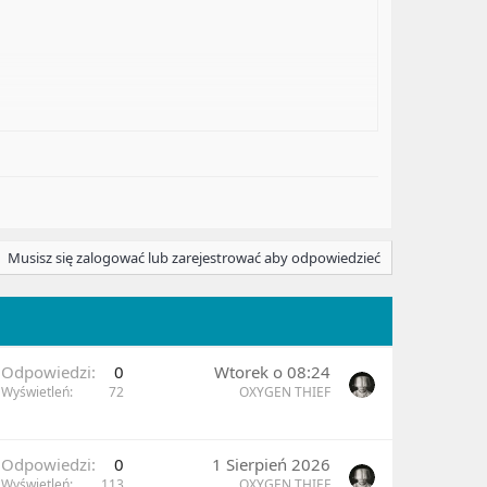
toczące się wokół niej rozmowy i przesyłać na
gadżetu, lecz znacznie bardziej zaskakującym.
Musisz się zalogować lub zarejestrować aby odpowiedzieć
zucali producentowi wibratorów We-Vibe Classic i
kontrolowanie gadżetu za pomocą smartfona
Odpowiedzi
0
Wtorek o 08:24
Wyświetleń
72
OXYGEN THIEF
Odpowiedzi
0
1 Sierpień 2026
Wyświetleń
113
OXYGEN THIEF