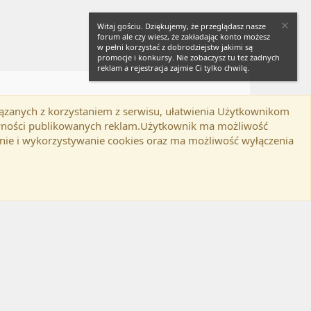
Witaj gościu. Dziękujemy, że przeglądasz nasze
forum ale czy wiesz, że zakładając konto możesz
w pełni korzystać z dobrodziejstw jakimi są
promocje i konkursy. Nie zobaczysz tu też żadnych
reklam a rejestracja zajmie Ci tylko chwilę.
iązanych z korzystaniem z serwisu, ułatwienia Użytkownikom
Twitter
Kontakt
RSS
lamin
Polityka prywatności
Pomoc
tywności publikowanych reklam.Użytkownik ma możliwość
nie i wykorzystywanie cookies oraz ma możliwość wyłączenia
d-ons
© by ©XenTR
|
Email Check by MPM.PM