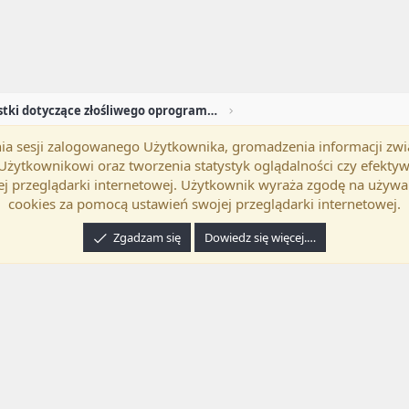
Ciekawostki dotyczące złośliwego oprogramowania
mania sesji zalogowanego Użytkownika, gromadzenia informacji zw
okość
Polski (PL)
Kontakt
Regu
h Użytkownikowi oraz tworzenia statystyk oglądalności czy efek
j przeglądarki internetowej. Użytkownik wyraża zgodę na używa
cookies za pomocą ustawień swojej przeglądarki internetowej.
Zgadzam się
Dowiedz się więcej.…
24 XenForo Ltd.
Tłumaczenie wykonane przez
programyzadarmo.net.pl
. |
Xenforo Ad