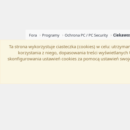
Fora
Programy
Ochrona PC / PC Security
Ta strona wykorzystuje ciasteczka (cookies) w celu: utrzy
Flat Awesome + (Parent DO NOT EDIT)
Zmień szer
korzystania z niego, dopasowania treści wyświetlanyc
skonfigurowania ustawień cookies za pomocą ustawień swoje
®
Community platform by XenForo
© 2010-20