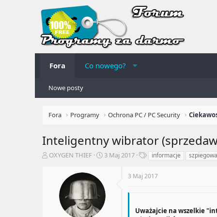
Fora
Co nowego?
Nowe posty
Fora
Programy
Ochrona PC / PC Security
Inteligentny wibrator (sprzeda
A
R
T
OXYGEN THIEF
3 Maj 2017
informacje
szpiegowa
u
o
a
t
z
g
3 Maj 2017
o
p
i
r
o
t
c
e
z
Uważajcie na wszelkie "in
m
ę