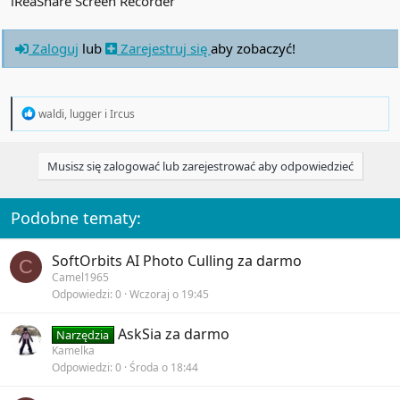
iReaShare Screen Recorder
Zaloguj
lub
Zarejestruj się
aby zobaczyć!
R
waldi
,
lugger
i
Ircus
e
a
c
Musisz się zalogować lub zarejestrować aby odpowiedzieć
t
i
o
n
Podobne tematy:
s
:
SoftOrbits AI Photo Culling za darmo
C
Camel1965
Odpowiedzi
0
Wczoraj o 19:45
AskSia za darmo
Narzędzia
Kamelka
Odpowiedzi
0
Środa o 18:44