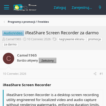
Zaloguj
Zarejestruj się
Programy z promocji / Freebies
iReaShare Screen Recorder za darmo
AudioVideo
A
R
T
Camel1965
10 Czerwiec 2026
nagrywanie ekranu
promocja
u
o
a
za darmo
t
z
g
o
p
i
Camel1965
r
o
C
t
c
Bardzo aktywny
Zasłużony
e
z
m
ę
a
t
10 Czerwiec 2026
#1
t
y
u
iReaShare Screen Recorder
iReaShare Screen Recorder is a desktop screen recording
utility engineered for localized video and audio capture
without rendering watermarks, enforcing duration limits,