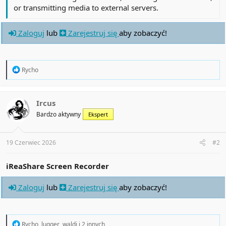
or transmitting media to external servers.
Zaloguj
lub
Zarejestruj się
aby zobaczyć!
R
Rycho
e
a
c
t
Ircus
i
Bardzo aktywny
Ekspert
o
n
s
:
19 Czerwiec 2026
#2
iReaShare Screen Recorder
Zaloguj
lub
Zarejestruj się
aby zobaczyć!
R
Rycho
,
lugger
,
waldi
i 2 innych