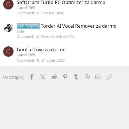
SoftOrbits Turbo PC Optimizer za darmo
C
Camel1965
Odpowiedzi
0
Środa o 10:02
Tordar AI Vocal Remover za darmo
AudioVideo
Ircus
Odpowiedzi
0
Poniedziałek o 10:01
Gorilla Drive za darmo
C
Camel1965
Odpowiedzi
0
31 Lipiec 2026
Facebook
X (Twitter)
Reddit
Pinterest
Tumblr
WhatsApp
Email
Umieść 
Udostępnij: