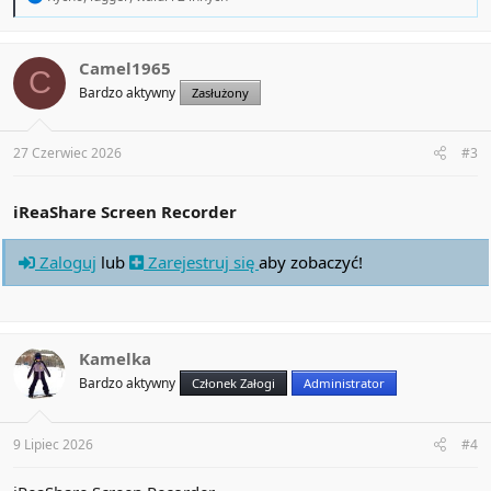
e
a
c
t
Camel1965
C
i
Bardzo aktywny
Zasłużony
o
n
s
:
27 Czerwiec 2026
#3
iReaShare Screen Recorder
Zaloguj
lub
Zarejestruj się
aby zobaczyć!
Kamelka
Bardzo aktywny
Członek Załogi
Administrator
9 Lipiec 2026
#4