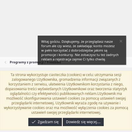
Witaj gościu. Dziękujemy, że przeglądasz nasze
forum ale czy wiesz, że zakładając konto możesz
w pełni korzystać z dobrodziejstw jakimi są
promocje i konkursy. Nie zobaczysz tu też żadnych
reklam a rejestracja zajmie Ci tylko chwilę.
Programy z promocji / Freebies
Ta strona wykorzystuje ciasteczka (cookies) w celu: utrzymania sesji
Flat Awesome + (Parent DO NOT EDIT)
Polski (PL)
zalogowanego Użytkownika, gromadzenia informacji związanych z
korzystaniem z serwisu, ułatwienia Użytkownikom korzystania z niego,
Kontakt
Regulamin
Polityka prywatności
Pomoc
dopasowania treści wyświetlanych Użytkownikowi oraz tworzenia statystyk
Twitter
Kontakt
RSS
oglądalności czy efektywności publikowanych reklam.Użytkownik ma
możliwość skonfigurowania ustawień cookies za pomocą ustawień swojej
przeglądarki internetowej. Użytkownik wyraża zgodę na używanie i
wykorzystywanie cookies oraz ma możliwość wyłączenia cookies za pomocą
ustawień swojej przeglądarki internetowej.
®
Community platform by XenForo
© 2010-2024 XenForo Ltd.
Tłumaczenie
wykonane przez
programyzadarmo.net.pl
. |
Xenforo Add-ons
© by ©XenTR
|
Zgadzam się
Dowiedz się więcej.…
Email Check by MPM.PM