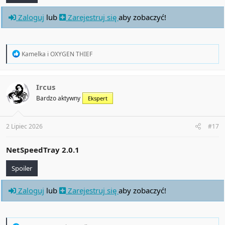
Zaloguj
lub
Zarejestruj się
aby zobaczyć!
R
Kamelka
i
OXYGEN THIEF
e
a
c
t
Ircus
i
Bardzo aktywny
Ekspert
o
n
s
:
2 Lipiec 2026
#17
NetSpeedTray 2.0.1
Spoiler
Zaloguj
lub
Zarejestruj się
aby zobaczyć!