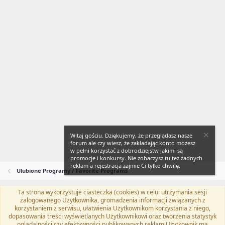
Witaj gościu. Dziękujemy, że przeglądasz nasze
forum ale czy wiesz, że zakładając konto możesz
w pełni korzystać z dobrodziejstw jakimi są
promocje i konkursy. Nie zobaczysz tu też żadnych
reklam a rejestracja zajmie Ci tylko chwilę.
Ulubione Programy / Favorite Programs
Ta strona wykorzystuje ciasteczka (cookies) w celu: utrzymania sesji
Flat Awesome + (Parent DO NOT EDIT)
Polski (PL)
zalogowanego Użytkownika, gromadzenia informacji związanych z
korzystaniem z serwisu, ułatwienia Użytkownikom korzystania z niego,
Kontakt
Regulamin
Polityka prywatności
Pomoc
dopasowania treści wyświetlanych Użytkownikowi oraz tworzenia statystyk
Twitter
Kontakt
RSS
oglądalności czy efektywności publikowanych reklam.Użytkownik ma