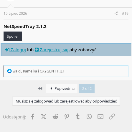
n
s
:
15 Lipiec 2026
#19
NetSpeedTray 2.1.2
Spoiler
Zaloguj
lub
Zarejestruj się
aby zobaczyć!
R
waldi
,
Kamelka
i
OXYGEN THIEF
e
a
c
First
Poprzednia
2 of 2
t
i
o
Musisz się zalogować lub zarejestrować aby odpowiedzieć
n
s
:
Facebook
X (Twitter)
Reddit
Pinterest
Tumblr
WhatsApp
Email
Umieść 
Udostępnij: