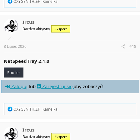
R
OXYGEN THIEF
i
Kamelka
e
a
c
t
Ircus
i
Bardzo aktywny
Ekspert
o
n
s
:
8 Lipiec 2026
#18
NetSpeedTray 2.1.0
Spoiler
Zaloguj
lub
Zarejestruj się
aby zobaczyć!
R
OXYGEN THIEF
i
Kamelka
e
a
c
t
Ircus
i
Bardzo aktywny
Ekspert
o