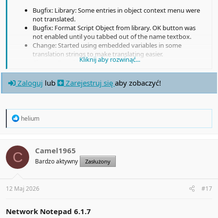
Bugfix: Library: Some entries in object context menu were
not translated.
Bugfix: Format Script Object from library. OK button was
not enabled until you tabbed out of the name textbox.
Change: Started using embedded variables in some
translation strings to make translating easier.
Kliknij aby rozwinąć...
Change: Translation updates.
Zaloguj
lub
Zarejestruj się
aby zobaczyć!
R
helium
e
a
c
t
Camel1965
C
i
Bardzo aktywny
Zasłużony
o
n
s
:
12 Maj 2026
#17
Network Notepad 6.1.7