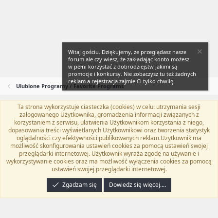
Witaj gościu. Dziękujemy, że przeglądasz nasze
forum ale czy wiesz, że zakładając konto możesz
w pełni korzystać z dobrodziejstw jakimi są
promocje i konkursy. Nie zobaczysz tu też żadnych
reklam a rejestracja zajmie Ci tylko chwilę.
Ulubione Programy / Favorite Programs
Ta strona wykorzystuje ciasteczka (cookies) w celu: utrzymania sesji
Flat Awesome + (Parent DO NOT EDIT)
Polski (PL)
zalogowanego Użytkownika, gromadzenia informacji związanych z
korzystaniem z serwisu, ułatwienia Użytkownikom korzystania z niego,
Kontakt
Regulamin
Polityka prywatności
Pomoc
dopasowania treści wyświetlanych Użytkownikowi oraz tworzenia statystyk
Twitter
Kontakt
RSS
oglądalności czy efektywności publikowanych reklam.Użytkownik ma
możliwość skonfigurowania ustawień cookies za pomocą ustawień swojej
przeglądarki internetowej. Użytkownik wyraża zgodę na używanie i
wykorzystywanie cookies oraz ma możliwość wyłączenia cookies za pomocą
ustawień swojej przeglądarki internetowej.
®
Community platform by XenForo
© 2010-2024 XenForo Ltd.
Tłumaczenie
wykonane przez
programyzadarmo.net.pl
. |
Xenforo Add-ons
© by ©XenTR
|
Zgadzam się
Dowiedz się więcej.…
Email Check by MPM.PM