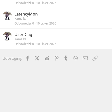
Odpowiedzi
0
10 Lipiec 2026
LatencyMon
Kamelka
Odpowiedzi
0
10 Lipiec 2026
UserDiag
Kamelka
Odpowiedzi
0
10 Lipiec 2026
Facebook
X (Twitter)
Reddit
Pinterest
Tumblr
WhatsApp
Email
Umieść 
Udostępnij: