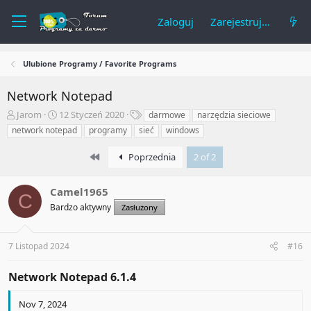
Zaloguj
Zarejestruj się
Ulubione Programy / Favorite Programs
Network Notepad
A
R
T
Jarom
12 Styczeń 2020
darmowe
narzędzia sieciowe
u
o
a
network notepad
programy
sieć
windows
t
z
g
o
p
i
First
Poprzednia
2 of 2
r
o
t
c
e
z
Camel1965
C
m
ę
Bardzo aktywny
Zasłużony
a
t
t
y
u
7 Listopad 2024
#16
Network Notepad 6.1.4​
Nov 7, 2024