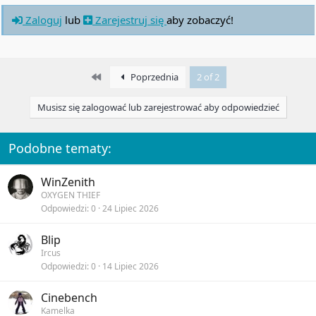
Zaloguj
lub
Zarejestruj się
aby zobaczyć!
First
Poprzednia
2 of 2
Musisz się zalogować lub zarejestrować aby odpowiedzieć
Podobne tematy:
WinZenith
OXYGEN THIEF
Odpowiedzi
0
24 Lipiec 2026
Blip
Ircus
Odpowiedzi
0
14 Lipiec 2026
Cinebench
Kamelka